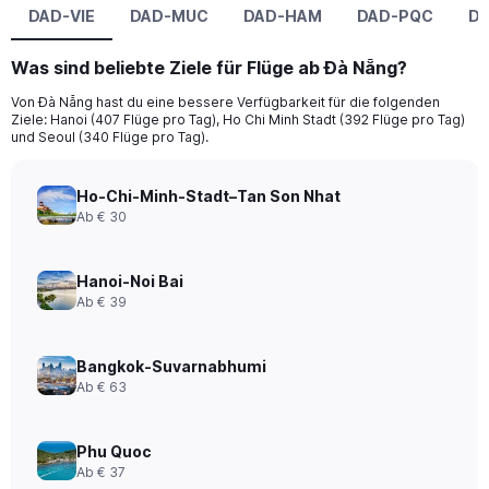
DAD-VIE
DAD-MUC
DAD-HAM
DAD-PQC
D
Was sind beliebte Ziele für Flüge ab Đà Nẵng?
Von Đà Nẵng hast du eine bessere Verfügbarkeit für die folgenden
Ziele: Hanoi (407 Flüge pro Tag), Ho Chi Minh Stadt (392 Flüge pro Tag)
und Seoul (340 Flüge pro Tag).
Ho-Chi-Minh-Stadt–Tan Son Nhat
Ab € 30
Hanoi-Noi Bai
Ab € 39
Bangkok-Suvarnabhumi
Ab € 63
Phu Quoc
Ab € 37