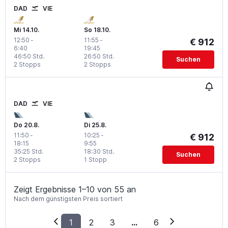
DAD
VIE
Mi 14.10.
So 18.10.
12:50
-
11:55
-
€ 912
6:40
19:45
46:50 Std.
26:50 Std.
Suchen
2 Stopps
2 Stopps
DAD
VIE
Do 20.8.
Di 25.8.
11:50
-
10:25
-
€ 912
18:15
9:55
35:25 Std.
18:30 Std.
Suchen
2 Stopps
1 Stopp
Zeigt Ergebnisse 1–10 von 55 an
Nach dem günstigsten Preis sortiert
1
2
3
...
6