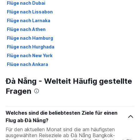
Flüge nach Dubai
Flüge nach Lissabon
Flüge nach Larnaka
Flüge nach Athen
Flüge nach Hamburg
Flüge nach Hurghada
Flüge nach New York
Flüge nach Ankara
Flüge nach Palma de Mallorca
Đà Nẵng - Welteit Häufig gestellte
Flüge nach Düsseldorf
Fragen
Flüge nach Izmir
Flüge nach Málaga
Welches sind die beliebtesten Ziele für einen
Flug ab Đà Nẵng?
Für den aktuellen Monat sind die am häufigsten
ausgewählten Reiseziele ab Đà Nẵng Bangkok-