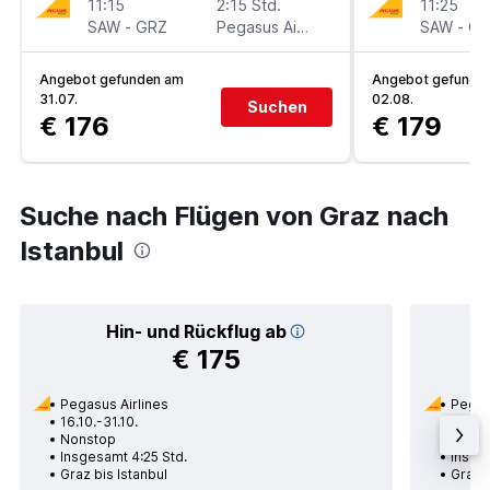
11:15
2:15 Std.
11:25
SAW
-
GRZ
Pegasus Airlines
SAW
-
GR
Angebot gefunden am
Angebot gefunde
31.07.
02.08.
Suchen
€ 176
€ 179
Suche nach Flügen von Graz nach
Istanbul
Hin- und Rückflug ab
€ 175
Pegasus Airlines
Pegas
16.10.-31.10.
09.09
Nonstop
Nons
Insgesamt 4:25 Std.
Insge
Graz bis Istanbul
Graz b