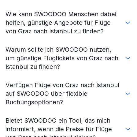
Flüge von Klagenfurt nach Istanbul
Flüge von Wien nach Malatya
Wie kann SWOODOO Menschen dabei
Flüge von Wien nach Antakya
helfen, günstige Angebote für Flüge
Flüge von Wien nach Denizli
von Graz nach Istanbul zu finden?
Flüge von Wien nach Ordu
Flüge von Wien nach Van
Warum sollte ich SWOODOO nutzen,
Flüge von Salzburg nach Izmir
um günstige Flugtickets von Graz nach
Flüge von Graz nach Bodrum
Istanbul zu finden?
Flüge von Wien nach Sinop
Flüge von Linz nach Ankara
Verfügen Flüge von Graz nach Istanbul
Flüge von Salzburg nach Dalaman
auf SWOODOO über flexible
Flüge von Wien nach Diyarbakır
Buchungsoptionen?
Flüge von Klagenfurt nach Istanbul Sabiha Gokcen
Flüge von Wien nach Adıyaman
Bietet SWOODOO ein Tool, das mich
Flüge von Klagenfurt nach Antalya
informiert, wenn die Preise für Flüge
Flüge von Wien nach Kütahya