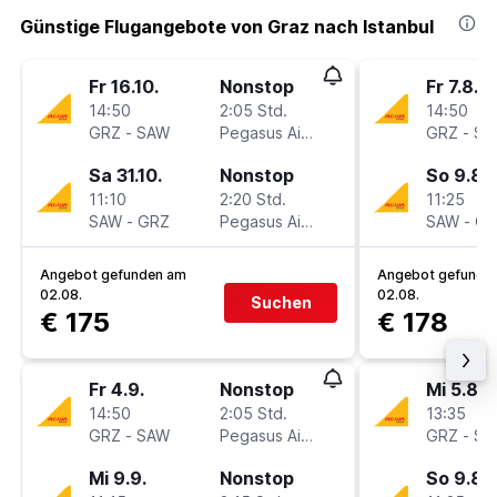
Günstige Flugangebote von Graz nach Istanbul
Fr 16.10.
Nonstop
Fr 7.8.
14:50
2:05 Std.
14:50
GRZ
-
SAW
Pegasus Airlines
GRZ
-
SA
Sa 31.10.
Nonstop
So 9.8.
11:10
2:20 Std.
11:25
SAW
-
GRZ
Pegasus Airlines
SAW
-
GR
Angebot gefunden am
Angebot gefunde
02.08.
02.08.
Suchen
€ 175
€ 178
Fr 4.9.
Nonstop
Mi 5.8.
14:50
2:05 Std.
13:35
GRZ
-
SAW
Pegasus Airlines
GRZ
-
SA
Mi 9.9.
Nonstop
So 9.8.