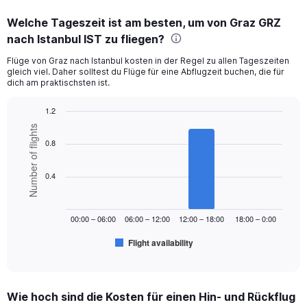
displaying
categories.
Welche Tageszeit ist am besten, um von Graz GRZ
Range:
nach Istanbul IST zu fliegen?
12
categories.
Flüge von Graz nach Istanbul kosten in der Regel zu allen Tageszeiten
The
gleich viel. Daher solltest du Flüge für eine Abflugzeit buchen, die für
chart
dich am praktischsten ist.
has
1
1.2
Y
Bar
Chart
axis
Number of flights
graphic.
chart
displaying
0.8
with
values.
6
Range:
bars.
0.4
0
to
The
300.
chart
00:00 – 06:00
06:00 – 12:00
12:00 – 18:00
18:00 – 0:00
has
1
Flight availability
X
End
of
axis
interactive
displaying
chart
categories.
Wie hoch sind die Kosten für einen Hin- und Rückflug
Range: