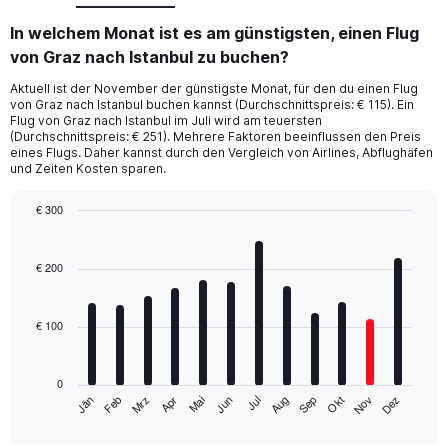
In welchem Monat ist es am günstigsten, einen Flug
von Graz nach Istanbul zu buchen?
Aktuell ist der November der günstigste Monat, für den du einen Flug
von Graz nach Istanbul buchen kannst (Durchschnittspreis: € 115). Ein
Flug von Graz nach Istanbul im Juli wird am teuersten
(Durchschnittspreis: € 251). Mehrere Faktoren beeinflussen den Preis
eines Flugs. Daher kannst durch den Vergleich von Airlines, Abflughäfen
und Zeiten Kosten sparen.
€ 300
Bar
Chart
graphic.
chart
with
€ 200
12
bars.
€ 100
The
chart
has
0
1
Mrz
Jun
Sep
Dez
Jän
Apr
Jul
Okt
Feb
Mai
Aug
Nov
X
End
of
axis
interactive
chart