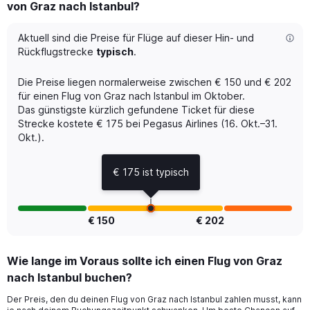
von Graz nach Istanbul?
6
categories.
The
Aktuell sind die Preise für Flüge auf dieser Hin- und
chart
Rückflugstrecke
typisch
.
has
1
Die Preise liegen normalerweise zwischen € 150 und € 202
Y
für einen Flug von Graz nach Istanbul im Oktober.
axis
Das günstigste kürzlich gefundene Ticket für diese
displaying
Strecke kostete € 175 bei Pegasus Airlines (16. Okt.–31.
Number
of
Okt.).
flights.
Range:
€ 175 ist typisch
0
to
1.2.
€ 150
€ 202
Wie lange im Voraus sollte ich einen Flug von Graz
nach Istanbul buchen?
Der Preis, den du deinen Flug von Graz nach Istanbul zahlen musst, kann