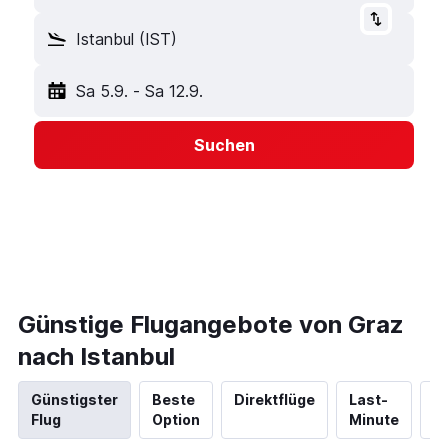
Istanbul (IST)
Sa 5.9.
-
Sa 12.9.
Suchen
Günstige Flugangebote von Graz
nach Istanbul
Günstigster
Beste
Direktflüge
Last-
N
Flug
Option
Minute
Hi