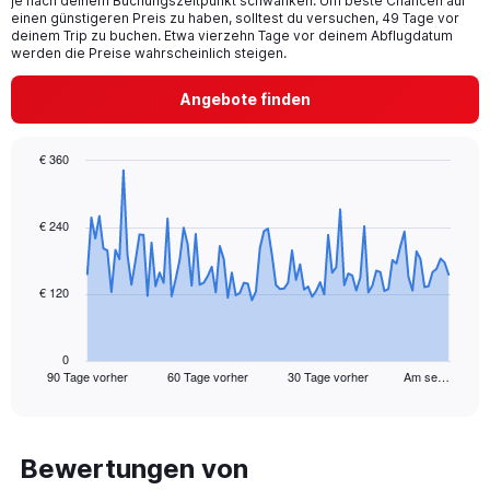
je nach deinem Buchungszeitpunkt schwanken. Um beste Chancen auf
einen günstigeren Preis zu haben, solltest du versuchen, 49 Tage vor
deinem Trip zu buchen. Etwa vierzehn Tage vor deinem Abflugdatum
werden die Preise wahrscheinlich steigen.
Angebote finden
€ 360
Chart
Chart
graphic.
with
91
€ 240
data
points.
€ 120
The
chart
has
1
0
90 Tage vorher
60 Tage vorher
30 Tage vorher
Am se…
X
End
of
axis
interactive
displaying
chart
categories.
Range:
Bewertungen von
91