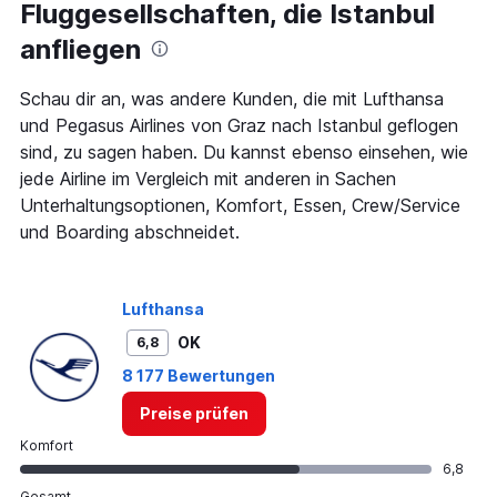
Fluggesellschaften, die Istanbul
categories.
The
anfliegen
chart
has
1
Schau dir an, was andere Kunden, die mit Lufthansa
Y
und Pegasus Airlines von Graz nach Istanbul geflogen
axis
sind, zu sagen haben. Du kannst ebenso einsehen, wie
displaying
jede Airline im Vergleich mit anderen in Sachen
values.
Range:
Unterhaltungsoptionen, Komfort, Essen, Crew/Service
0
und Boarding abschneidet.
to
360.
Lufthansa
OK
6,8
8 177 Bewertungen
Preise prüfen
Komfort
6,8
Gesamt