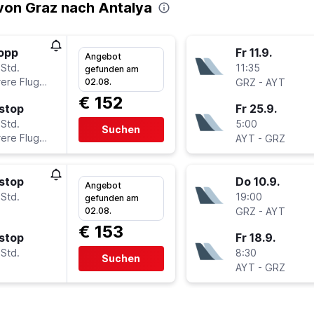
von Graz nach Antalya
topp
Fr 11.9.
Angebot
 Std.
11:35
gefunden am
ere Fluglinien
-
02.08.
GRZ
AYT
€ 152
stop
Fr 25.9.
 Std.
5:00
Suchen
ere Fluglinien
-
AYT
GRZ
stop
Do 10.9.
Angebot
 Std.
19:00
gefunden am
-
02.08.
GRZ
AYT
€ 153
stop
Fr 18.9.
 Std.
8:30
Suchen
-
AYT
GRZ