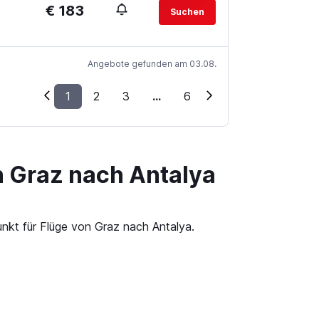
€ 183
Suchen
Angebote gefunden am 03.08.
1
2
3
...
6
n Graz nach Antalya
unkt für Flüge von Graz nach Antalya.