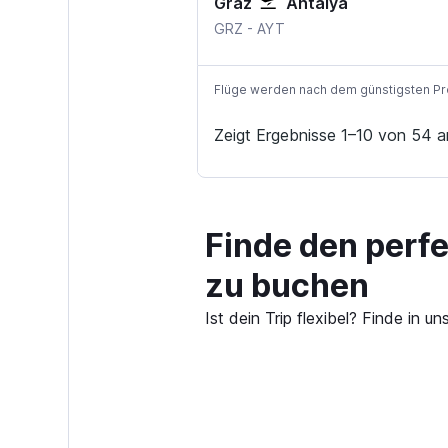
Graz
Antalya
Graz
Antalya
GRZ
-
AYT
Flüge werden nach dem günstigsten Preis
Zeigt Ergebnisse 1–10 von 54 a
Finde den perf
zu buchen
Ist dein Trip flexibel? Finde in