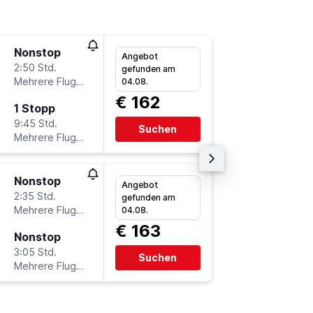
Nonstop
Fr 11.9.
Angebot
2:50 Std.
11:35
gefunden am
Mehrere Fluglinien
-
04.08.
GRZ
A
€ 162
1 Stopp
Fr 18.9.
9:45 Std.
5:00
Suchen
Mehrere Fluglinien
-
AYT
G
Nonstop
Fr 11.9.
Angebot
2:35 Std.
11:35
gefunden am
Mehrere Fluglinien
-
04.08.
GRZ
A
€ 163
Nonstop
Di 15.9.
3:05 Std.
23:35
Suchen
Mehrere Fluglinien
-
AYT
G