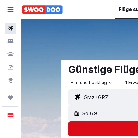
Flüge s
Flüge
Hotels
Mietwagen
Günstige Flüg
Pauschalreisen
Explore
Hin- und Rückflug
1 Erw
Trips
So 6.9.
Deutsch