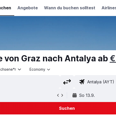
uchen
Angebote
Wann du buchen solltest
Airline
e von Graz nach Antalya ab
€
achsene*r
Economy
So 13.9.
Suchen