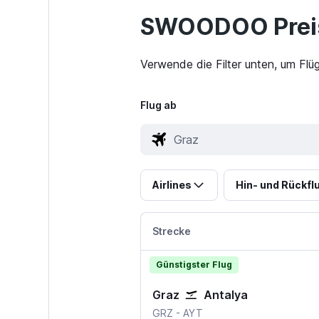
SWOODOO Preis
Verwende die Filter unten, um Flü
Flug ab
Airlines
Hin- und Rückfl
Strecke
Günstigster Flug
Graz
Antalya
Graz
Antalya
GRZ
-
AYT