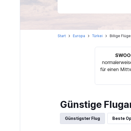
Start
Europa
Türkei
Billige Flüg
SWOOD
normalerweis
für einen Mit
Günstige Fluga
Günstigster Flug
Beste Op