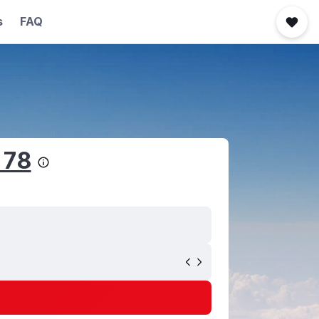
s
FAQ
 78