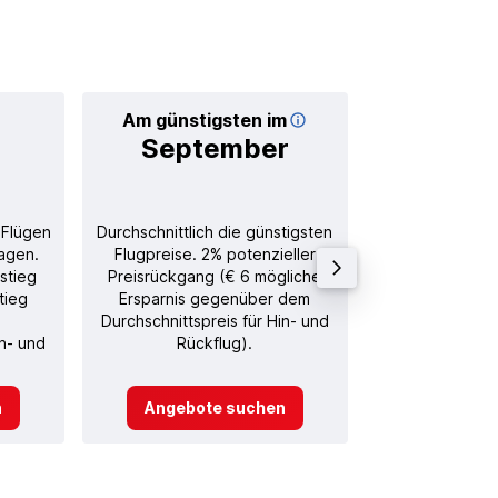
Am günstigsten im
Durchschnitt
September
€ 
 Flügen
Durchschnittlich die günstigsten
Durchschnitt
agen.
Flugpreise. 2% potenzieller
Rückflug in
stieg
Preisrückgang (€ 6 mögliche
tieg
Ersparnis gegenüber dem
Durchschnittspreis für Hin- und
in- und
Rückflug).
n
Angebote suchen
Angebot