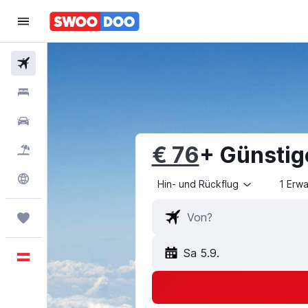
Flüge
Hotels
Mietwagen
€ 76
+ Günstig
Pauschalreisen
Explore
Hin- und Rückflug
1 Erw
Trips
Sa 5.9.
Deutsch