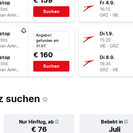
€ 159
stop
Fr 4.9.
 Std.
16:15
Suchen
Austrian Airlines
GRZ
-
VIE
stop
Di 1.9.
Angebot
 Std.
15:20
gefunden am
Austrian Airlines
VIE
-
GRZ
31.07.
€ 160
stop
Di 8.9.
 Std.
16:35
Suchen
Austrian Airlines
GRZ
-
VIE
z suchen
Nur Hinflug, ab
Beliebt in
€ 76
Juli