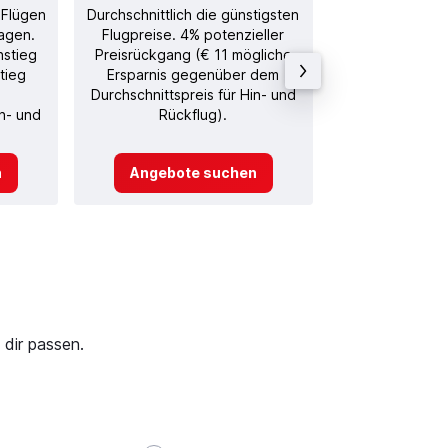
 Flügen
Durchschnittlich die günstigsten
Durchschnitt
agen.
Flugpreise. 4% potenzieller
Rückflug in
nstieg
Preisrückgang (€ 11 mögliche
tieg
Ersparnis gegenüber dem
Durchschnittspreis für Hin- und
in- und
Rückflug).
n
Angebote suchen
Angebot
 dir passen.