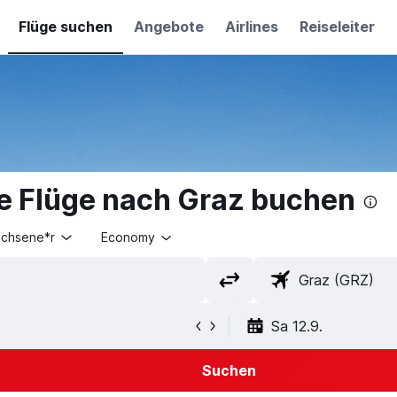
Flüge suchen
Angebote
Airlines
Reiseleiter
e Flüge nach Graz buchen
achsene*r
Economy
Sa 12.9.
Suchen