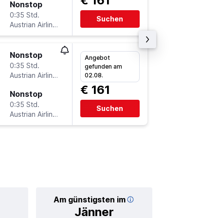
€ 161
Nonstop
Mo 7.9.
0:35 Std.
16:15
Suchen
Austrian Airlines
GRZ
-
VI
Nonstop
Do 6.8.
Angebot
0:35 Std.
15:20
gefunden am
Austrian Airlines
VIE
-
GR
02.08.
€ 161
Nonstop
Sa 29.8
0:35 Std.
12:20
Suchen
Austrian Airlines
GRZ
-
VI
Am günstigsten im
Durchschnittl
Jänner
€ 