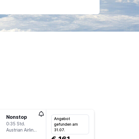
Nonstop
Mo 31.8
Angebot
0:35 Std.
15:00
gefunden am
Austrian Airlines
VIE
-
GR
31.07.