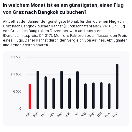
In welchem Monat ist es am günstigsten, einen Flug
von Graz nach Bangkok zu buchen?
Aktuell ist der Jänner der günstigste Monat, für den du einen Flug von
Graz nach Bangkok buchen kannst (Durchschnittspreis: € 741). Ein Flug
von Graz nach Bangkok im Dezember wird am teuersten
(Durchschnittspreis: € 1 317). Mehrere Faktoren beeinflussen den Preis
eines Flugs. Daher kannst durch den Vergleich von Airlines, Abflughäfen
und Zeiten Kosten sparen.
€ 1 500
Bar
Chart
graphic.
chart
with
€ 1 000
12
bars.
€ 500
The
chart
has
0
1
Mrz
Jun
Sep
Dez
Jän
Apr
Jul
Okt
Feb
Mai
Aug
Nov
X
End
of
axis
interactive
displaying
chart