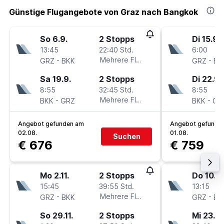
Günstige Flugangebote von Graz nach Bangkok
So 6.9.
2 Stopps
Di 15.9.
13:45
22:40 Std.
6:00
-
Mehrere Fluglinien
-
GRZ
BKK
GRZ
BK
Sa 19.9.
2 Stopps
Di 22.9.
8:55
32:45 Std.
8:55
-
Mehrere Fluglinien
-
BKK
GRZ
BKK
GR
Angebot gefunden am
Angebot gefunde
02.08.
01.08.
Suchen
€ 676
€ 759
Mo 2.11.
2 Stopps
Do 10.9.
15:45
39:55 Std.
13:15
-
Mehrere Fluglinien
-
GRZ
BKK
GRZ
BK
So 29.11.
2 Stopps
Mi 23.9.