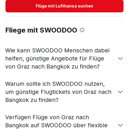
Flüge mit Lufthansa suchen
Flüge von Graz nach Krabi
Flüge von Wien nach Sukhothai
Flüge von Linz nach Ko Samui
Fliege mit SWOODOO
Flüge von Klagenfurt nach Bangkok Dong Muang
Flüge von Salzburg nach Trat
Flüge von Wien nach Narathiwat
Wie kann SWOODOO Menschen dabei
Flüge von Graz nach Rayong
helfen, günstige Angebote für Flüge
Flüge von Innsbruck nach Trat
von Graz nach Bangkok zu finden?
Flüge von Wien nach Trang
Flüge von Klagenfurt nach Phuket
Warum sollte ich SWOODOO nutzen,
Flüge von Klagenfurt nach Ko Samui
um günstige Flugtickets von Graz nach
Flüge von Linz nach Phuket
Bangkok zu finden?
Verfügen Flüge von Graz nach
Bangkok auf SWOODOO über flexible