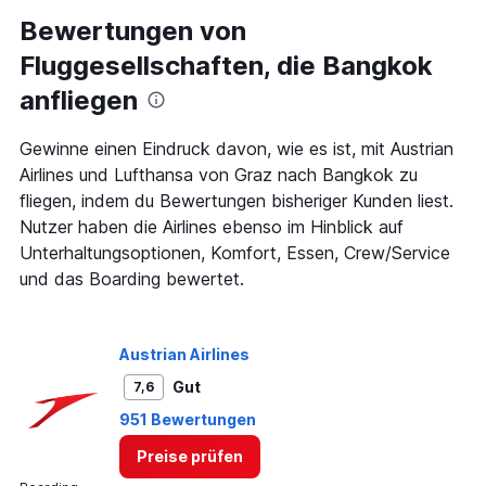
categories.
Range:
Bewertungen von
12
Fluggesellschaften, die Bangkok
categories.
The
anfliegen
chart
has
1
Gewinne einen Eindruck davon, wie es ist, mit Austrian
Y
Airlines und Lufthansa von Graz nach Bangkok zu
axis
fliegen, indem du Bewertungen bisheriger Kunden liest.
displaying
Nutzer haben die Airlines ebenso im Hinblick auf
values.
Range:
Unterhaltungsoptionen, Komfort, Essen, Crew/Service
0
und das Boarding bewertet.
to
1500.
Austrian Airlines
Gut
7,6
951 Bewertungen
Preise prüfen