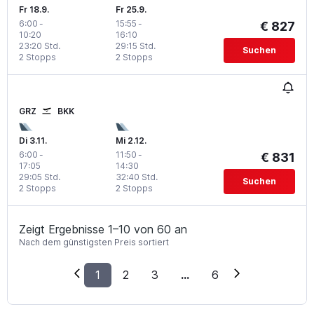
Fr 18.9.
Fr 25.9.
6:00
-
15:55
-
€ 827
10:20
16:10
23:20 Std.
29:15 Std.
Suchen
2 Stopps
2 Stopps
GRZ
BKK
Di 3.11.
Mi 2.12.
6:00
-
11:50
-
€ 831
17:05
14:30
29:05 Std.
32:40 Std.
Suchen
2 Stopps
2 Stopps
Zeigt Ergebnisse 1–10 von 60 an
Nach dem günstigsten Preis sortiert
1
2
3
...
6