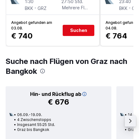
1:30
27:50 Std.
23:40
-
Mehrere Fluglinien
-
BKK
GRZ
BKK
GR
Angebot gefunden am
Angebot gefunde
03.08.
04.08.
Suchen
€ 740
€ 764
Suche nach Flügen von Graz nach
Bangkok
Hin- und Rückflug ab
€ 676
06.09.-19.09.
14.01.
4 Zwischenstopps
3 Zwi
Insgesamt 55:25 Std.
Insge
Graz bis Bangkok
Graz 