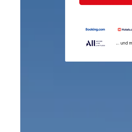
… und 