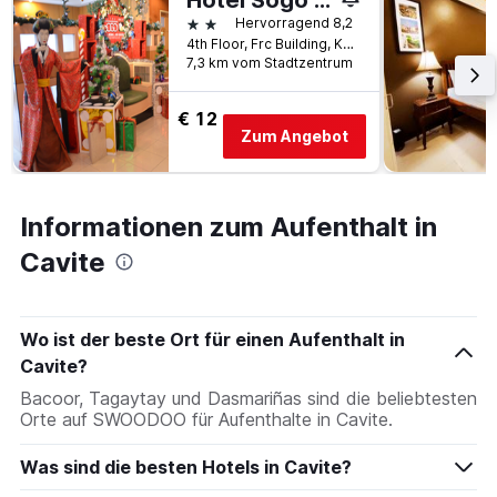
Hotel Sogo Bacoor
Tage
vor
2 Sterne
Hervorragend 8,2
dem
4th Floor, Frc Building, Kalinisan, Cavite City, Philippinen
Aufenthalt
7,3 km vom Stadtzentrum
anzeigt
Das
€ 12
Diagramm
Zum Angebot
hat
1
Y-
Achse,
Informationen zum Aufenthalt in
die
den
Cavite
durchschnittlichen
Zimmerpreis
anzeigt
Wo ist der beste Ort für einen Aufenthalt in
Cavite?
Bacoor, Tagaytay und Dasmariñas sind die beliebtesten
Orte auf SWOODOO für Aufenthalte in Cavite.
Was sind die besten Hotels in Cavite?