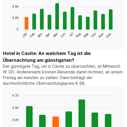
Bar
Chart
graphic.
chart
€ 50
with
12
€ 25
bars.
0
Das
Jän
Feb
Mrz
Apr
Mai
Jun
Jul
Aug
Sep
Okt
Nov
Dez
folgende
End
of
Diagramm
interactive
zeigt
chart
den
Hotel in Cavite: An welchem Tag ist die
durchschnittlichen
Übernachtung am günstigsten?
Zimmerpreis
Der günstigste Tag, um in Cavite zu übernachten, ist Mittwoch
im
(€ 33). Andererseits können Reisende damit rechnen, an einem
jeweiligen
Freitag am meisten zu zahlen. Dann beträgt der
Monat
durchschnittliche Übernachtungspreis € 68.
an.
Das
Diagramm
€ 75
hat
Bar
Chart
1
graphic.
chart
€ 50
with
X-
7
Achse,
€ 25
bars.
die