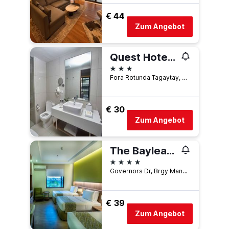
€ 44
Zum Angebot
Quest Hotel Tagaytay
3 Sterne
Fora Rotunda Tagaytay, Emilio Aguinaldo Hi-Way, Si, Tagaytay, Philippinen
€ 30
Zum Angebot
The Bayleaf Cavite
4 Sterne
Governors Dr, Brgy Manggahan, Gen Trias, Cavite, 8, General Trias, Philippinen
€ 39
Zum Angebot