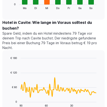
die
Das
0
Monate
folgende
Mo
Di
Mi
Do
Fr
Sa
So
End
anzeigt.
of
Diagramm
Das
interactive
zeigt
chart
Diagramm
den
Hotel in Cavite: Wie lange im Voraus solltest du
hat
durchschnittlichen
1
buchen?
Preis
Y-
Spare Geld, indem du ein Hotel mindestens 79 Tage vor
eines
Achse,
deinem Trip nach Cavite buchst. Der niedrigste gefundene
Zimmers
die
Preis bei einer Buchung 79 Tage im Voraus betrug € 19 pro
für
den
Nacht.
den
durchschnittlichen
jeweiligen
Zimmerpreis
Wochentag.
€ 180
anzeigt.
Das
Line
Chart
Diagramm
graphic.
chart
with
hat
€ 120
90
1
data
X-
points.
Achse,
€ 60
die
Das
die
folgende
Wochentage
Diagramm
0
anzeigt.
zeigt,
90
60
30
End