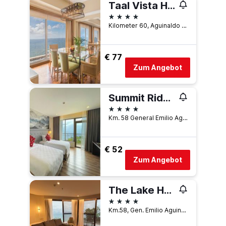
Taal Vista Hotel
4 Sterne
Kilometer 60, Aguinaldo Highway, Tagaytay, Philippinen
€ 77
Zum Angebot
Summit Ridge Tagaytay
4 Sterne
Km. 58 General Emilio Aguinaldo Highway, Maharlika West, Tagaytay, Philippinen
€ 52
Zum Angebot
The Lake Hotel Tagaytay
4 Sterne
Km.58, Gen. Emilio Aguinaldo Highway, Tagaytay, Philippinen