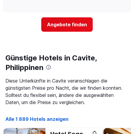
Das
of
wie
Diagramm
interactive
sich
chart
hat
der
1
Preis
Y-
Angebote finden
für
Achse,
ein
die
Zimmer
den
ändert,
durchschnittlichen
je
Zimmerpreis
näher
Günstige Hotels in Cavite,
anzeigt.
das
Aufenthaltsdatum
Philippinen
rückt.
Das
Diese Unterkünfte in Cavite veranschlagen die
Diagramm
günstigsten Preise pro Nacht, die wir finden konnten.
hat
1
Solltest du flexibel sein, ändere die ausgewählten
X-
Daten, um die Preise zu vergleichen.
Achse,
die
die
Alle 1 889 Hotels anzeigen
Anzahl
der