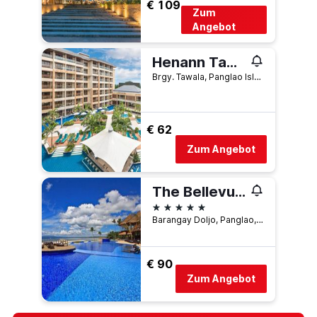
€ 109
Zum
Angebot
Henann Tawala Resort
Brgy. Tawala, Panglao Island Bohol (Inside Henann Complex), Panglao, Philippinen
€ 62
Zum Angebot
The Bellevue Resort
5 Sterne
Barangay Doljo, Panglao, Philippinen
€ 90
Zum Angebot