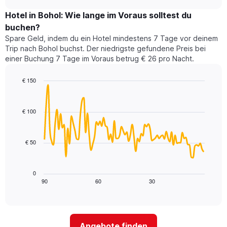
zeigt
chart
Diagramm
den
Hotel in Bohol: Wie lange im Voraus solltest du
hat
durchschnittlichen
1
buchen?
Preis
Y-
Spare Geld, indem du ein Hotel mindestens 7 Tage vor deinem
eines
Achse,
Trip nach Bohol buchst. Der niedrigste gefundene Preis bei
Zimmers
die
einer Buchung 7 Tage im Voraus betrug € 26 pro Nacht.
für
den
den
durchschnittlichen
jeweiligen
€ 150
Zimmerpreis
Wochentag.
Line
anzeigt.
Chart
Das
graphic.
chart
with
Diagramm
€ 100
90
hat
data
1
points.
X-
€ 50
Achse,
Das
die
folgende
die
Diagramm
0
Wochentage
zeigt,
90
60
30
End
anzeigt.
of
wie
Das
interactive
sich
chart
Diagramm
der
hat
Preis
1
Angebote finden