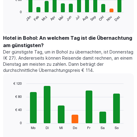
bars.
0
Das
Jän
Feb
Mrz
Apr
Mai
Jun
Jul
Aug
Sep
Okt
Nov
Dez
folgende
End
of
Diagramm
interactive
zeigt
chart
den
Hotel in Bohol: An welchem Tag ist die Übernachtung
durchschnittlichen
am günstigsten?
Zimmerpreis
Der günstigste Tag, um in Bohol zu übernachten, ist Donnerstag
im
(€ 27). Andererseits können Reisende damit rechnen, an einem
jeweiligen
Dienstag am meisten zu zahlen. Dann beträgt der
Monat
durchschnittliche Übernachtungspreis € 114.
an.
Das
Diagramm
€ 120
hat
Bar
Chart
1
graphic.
chart
€ 80
with
X-
7
Achse,
€ 40
bars.
die
die
Das
0
Monate
folgende
Mo
Di
Mi
Do
Fr
Sa
So
End
anzeigt.
of
Diagramm
Das
interactive