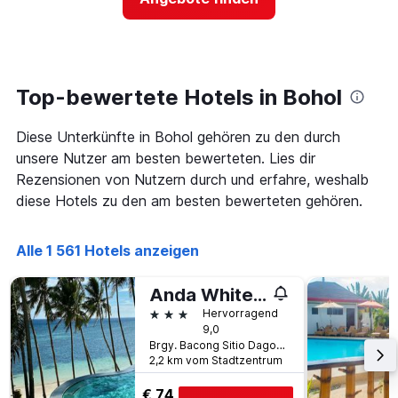
für
Y-
ein
Achse,
Zimmer
die
ändert,
den
je
durchschnittlichen
näher
Top-bewertete Hotels in Bohol
Zimmerpreis
das
anzeigt.
Aufenthaltsdatum
Diese Unterkünfte in Bohol gehören zu den durch
rückt.
Das
unsere Nutzer am besten bewerteten. Lies dir
Diagramm
Rezensionen von Nutzern durch und erfahre, weshalb
hat
diese Hotels zu den am besten bewerteten gehören.
1
X-
Achse,
Alle 1 561 Hotels anzeigen
die
die
Anzahl
Anda White Beach Resort
der
3 Sterne
Hervorragend
Tage
9,0
vor
Brgy. Bacong Sitio Dagohoy, Anda, Philippinen
dem
2,2 km vom Stadtzentrum
Aufenthalt
anzeigt
€ 74