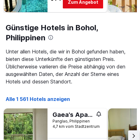
Zum Angebot
Das
Diagramm
hat
1
Günstige Hotels in Bohol,
Y-
Achse,
Philippinen
die
den
durchschnittlichen
Unter allen Hotels, die wir in Bohol gefunden haben,
Zimmerpreis
bieten diese Unterkünfte den günstigsten Preis.
anzeigt
Üblicherweise variieren die Preise abhängig von den
ausgewählten Daten, der Anzahl der Sterne eines
Hotels und dessen Standort.
Alle 1 561 Hotels anzeigen
Gaea's Apartments
Panglao, Philippinen
4,7 km vom Stadtzentrum