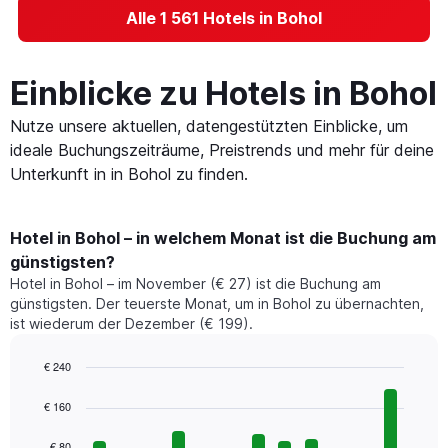
Alle 1 561 Hotels in Bohol
Einblicke zu Hotels in Bohol
Nutze unsere aktuellen, datengestützten Einblicke, um
ideale Buchungszeiträume, Preistrends und mehr für deine
Unterkunft in in Bohol zu finden.
Hotel in Bohol – in welchem Monat ist die Buchung am
günstigsten?
Hotel in Bohol – im November (€ 27) ist die Buchung am
günstigsten. Der teuerste Monat, um in Bohol zu übernachten,
ist wiederum der Dezember (€ 199).
€ 240
Bar
Chart
graphic.
chart
€ 160
with
12
€ 80