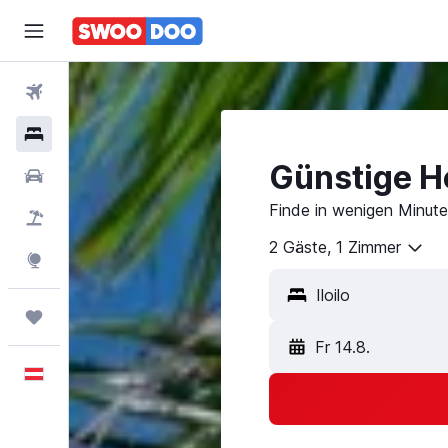
Flüge
Hotels
Günstige Hot
Mietwagen
Finde in wenigen Minuten
Pauschalreisen
2 Gäste, 1 Zimmer
Explore
Trips
Fr 14.8.
Deutsch