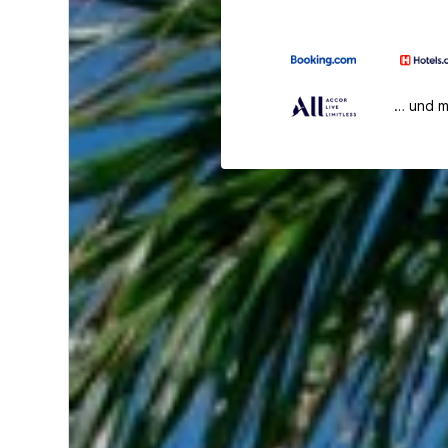
… und 