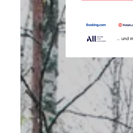
… und 