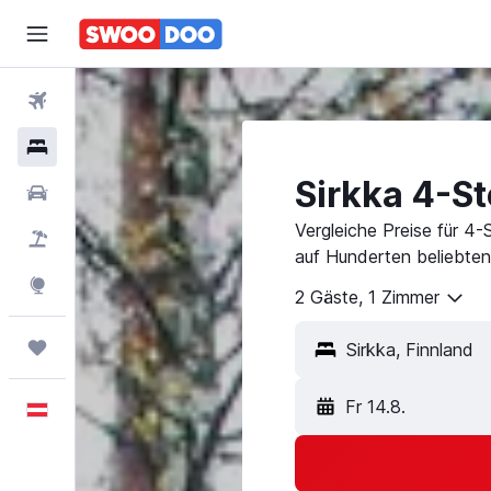
Flüge
Hotels
Sirkka 4-S
Mietwagen
Vergleiche Preise für 4-
Pauschalreisen
auf Hunderten beliebten
Explore
2 Gäste, 1 Zimmer
Trips
Fr 14.8.
Deutsch