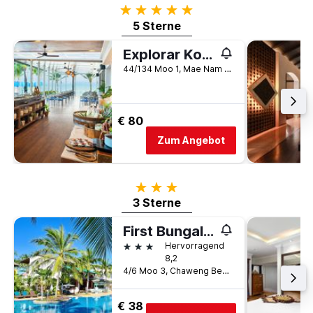
5 Sterne
5 Sterne
Explorar Koh Samui - Adults Only Resort and Spa
44/134 Moo 1, Mae Nam Beach, Ko Samui, Thailand
€ 80
Zum Angebot
3 Sterne
3 Sterne
First Bungalow Beach Resort
3 Sterne
Hervorragend
8,2
4/6 Moo 3, Chaweng Beach, Ko Samui, Thailand
€ 38