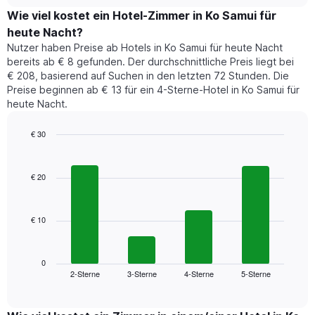
chart
Diagramm
den
Wie viel kostet ein Hotel-Zimmer in Ko Samui für
hat
durchschnittlichen
1
heute Nacht?
Preis
Y-
Nutzer haben Preise ab Hotels in Ko Samui für heute Nacht
eines
Achse,
bereits ab € 8 gefunden. Der durchschnittliche Preis liegt bei
Zimmers
die
€ 208, basierend auf Suchen in den letzten 72 Stunden. Die
für
den
Preise beginnen ab € 13 für ein 4-Sterne-Hotel in Ko Samui für
den
durchschnittlichen
heute Nacht.
jeweiligen
Zimmerpreis
Wochentag.
anzeigt.
Das
€ 30
Diagramm
Bar
Chart
hat
graphic.
chart
1
with
€ 20
4
X-
bars.
Achse,
die
€ 10
Das
die
folgende
Wochentage
Diagramm
anzeigt.
zeigt
0
Das
2-Sterne
3-Sterne
4-Sterne
5-Sterne
den
End
Diagramm
of
durchschnittlichen
hat
interactive
Zimmerpreis,
chart
1