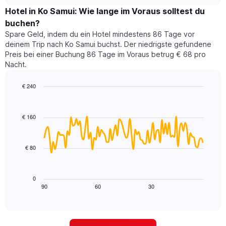
Zimmerpreis
chart
Sternen
für
Hotel in Ko Samui: Wie lange im Voraus solltest du
anzeigt
dieses
buchen?
Das
Wochenende
Diagramm
Spare Geld, indem du ein Hotel mindestens 86 Tage vor
in
hat
deinem Trip nach Ko Samui buchst. Der niedrigste gefundene
den
1
Preis bei einer Buchung 86 Tage im Voraus betrug € 68 pro
letzten
Y-
Nacht.
3
Achse,
Tagen,
die
€ 240
aggregiert
den
nach
Line
Chart
durchschnittlichen
graphic.
chart
Sternebewertung.
Zimmerpreis
with
Das
€ 160
für
90
Diagramm
heute
data
hat
points.
Nacht
1
in
€ 80
X-
Das
den
Achse,
folgende
letzten
die
Diagramm
3
0
die
zeigt,
Tagen
90
60
30
End
Hotelkategorien
of
wie
anzeigt.
interactive
nach
sich
chart
Sternen
der
anzeigt
Preis