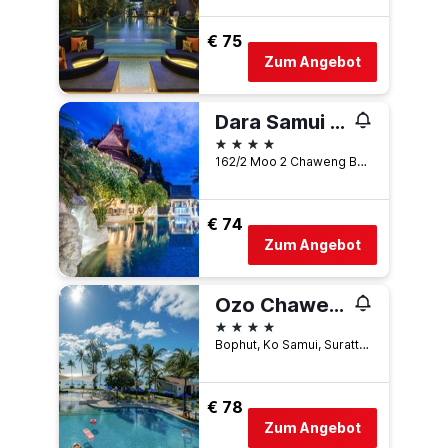
€ 75
Zum Angebot
Dara Samui Beach Resort Adult Only
4 Sterne
162/2 Moo 2 Chaweng Beach, Ko Samui, Thailand
€ 74
Zum Angebot
Ozo Chaweng Samui - Sha Extra Plus
4 Sterne
Bophut, Ko Samui, Suratthani, Ko Samui, Thailand
€ 78
Zum Angebot