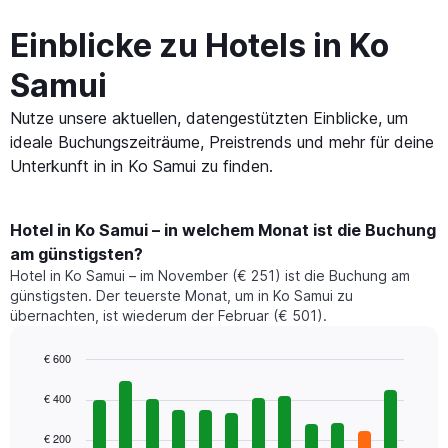
Einblicke zu Hotels in Ko
Samui
Nutze unsere aktuellen, datengestützten Einblicke, um
ideale Buchungszeiträume, Preistrends und mehr für deine
Unterkunft in in Ko Samui zu finden.
Hotel in Ko Samui – in welchem Monat ist die Buchung
am günstigsten?
Hotel in Ko Samui – im November (€ 251) ist die Buchung am
günstigsten. Der teuerste Monat, um in Ko Samui zu
übernachten, ist wiederum der Februar (€ 501).
€ 600
Bar
Chart
graphic.
chart
€ 400
with
12
€ 200
bars.