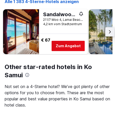
anzeigt
Alle 1 383 4-Sterne-Hotels anzeigen
Das
Diagramm
Sandalwood Luxury Villas
hat
211/7 Moo 4, Lamai Beach, Ko Samui, Thailand
1
4,2 km vom Stadtzentrum
Y-
Achse,
die
€ 67
den
durchschnittlichen
Zum Angebot
Zimmerpreis
anzeigt
Other star-rated hotels in Ko
Samui
Not set on a 4-Sterne hotel? We’ve got plenty of other
options for you to choose from. These are the most
popular and best value properties in Ko Samui based on
hotel class.