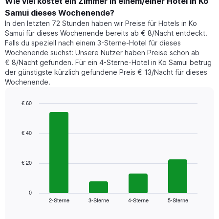
der
Wie viel kostet ein Zimmer in einem/einer Hotel in Ko
Y-
für
Achse,
Samui dieses Wochenende?
heute
die
In den letzten 72 Stunden haben wir Preise für Hotels in Ko
Nacht
den
Samui für dieses Wochenende bereits ab € 8/Nacht entdeckt.
in
durchschnittlichen
Falls du speziell nach einem 3-Sterne-Hotel für dieses
den
Zimmerpreis
Wochenende suchst: Unsere Nutzer haben Preise schon ab
letzten
anzeigt.
€ 8/Nacht gefunden. Für ein 4-Sterne-Hotel in Ko Samui betrug
3
der günstigste kürzlich gefundene Preis € 13/Nacht für dieses
Tagen
Wochenende.
gefunden
wurde,
aggregiert
€ 60
nach
Bar
Chart
Sternebewertung.
graphic.
chart
with
Das
€ 40
4
Diagramm
bars.
hat
1
€ 20
Das
X-
folgende
Achse,
Diagramm
die
zeigt
0
die
2-Sterne
3-Sterne
4-Sterne
5-Sterne
den
End
Hotelkategorien
of
durchschnittlichen
nach
interactive