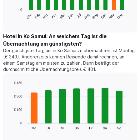
0
Das
Jän
Feb
Mrz
Apr
Mai
Jun
Jul
Aug
Sep
Okt
Nov
Dez
folgende
End
of
Diagramm
interactive
zeigt
chart
den
Hotel in Ko Samui: An welchem Tag ist die
durchschnittlichen
Übernachtung am günstigsten?
Zimmerpreis
Der günstigste Tag, um in Ko Samui zu übernachten, ist Montag
im
(€ 349). Andererseits können Reisende damit rechnen, an
jeweiligen
einem Samstag am meisten zu zahlen. Dann beträgt der
Monat
durchschnittliche Übernachtungspreis € 401.
an.
Das
Diagramm
€ 450
hat
Bar
Chart
1
graphic.
chart
€ 300
with
X-
7
Achse,
€ 150
bars.
die
die
Das
0
Monate
folgende
Mo
Di
Mi
Do
Fr
Sa
So
End
anzeigt.
of
Diagramm
Das
interactive
zeigt