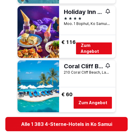
Holiday Inn Resort Samui Bophut Beach By IHG
4 Sterne
Moo. 1 Bophut, Ko Samui, Thailand
€ 116
Zum
Angebot
Coral Cliff Beach Resort Samui
210 Coral Cliff Beach, Lamai, Ko Samui, Thailand
€ 60
Zum Angebot
Alle 1 383 4-Sterne-Hotels in Ko Samui