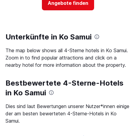
Das
Angebote finden
für
Diagramm
ein
hat
Zimmer
1
ändert,
Y-
je
Achse,
näher
Unterkünfte in Ko Samui
die
das
den
Aufenthaltsdatum
durchschnittlichen
The map below shows all 4-Sterne hotels in Ko Samui.
rückt.
Zimmerpreis
Das
Zoom in to find popular attractions and click on a
an
Diagramm
nearby hotel for more information about the property.
diesem
hat
Wochenende
1
anzeigt,
X-
Bestbewertete 4-Sterne-Hotels
der
Achse,
in
die
in Ko Samui
den
die
letzten
Anzahl
Dies sind laut Bewertungen unserer Nutzer*innen einige
3
der
Tagen
der am besten bewerteten 4-Sterne-Hotels in Ko
Tage
gefunden
vor
Samui.
wurde.
dem
Aufenthalt