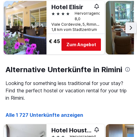
Hotel Elisir
4 Sterne
Hervorragend
8,0
Viale Cordevole, 5, Rimini, Rimini, Italien
1,8 km vom Stadtzentrum
€ 45
Zum Angebot
Alternative Unterkünfte in Rimini
Looking for something less traditional for your stay?
Find the perfect hostel or vacation rental for your trip
in Rimini.
Alle 1 727 Unterkünfte anzeigen
Hotel Houston Suites
3 Sterne
Hervorragend