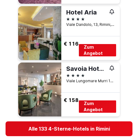
Hotel Aria
4 Sterne
Viale Dandolo, 13, Rimini, Rimini, Italien
€ 116
Zum
Angebot
Savoia Hotel Rimini
4 Sterne
Viale Lungomare Murri 13, Rimini, Rimini, Italien
€ 158
Zum
Angebot
Alle 133 4-Sterne-Hotels in Rimini