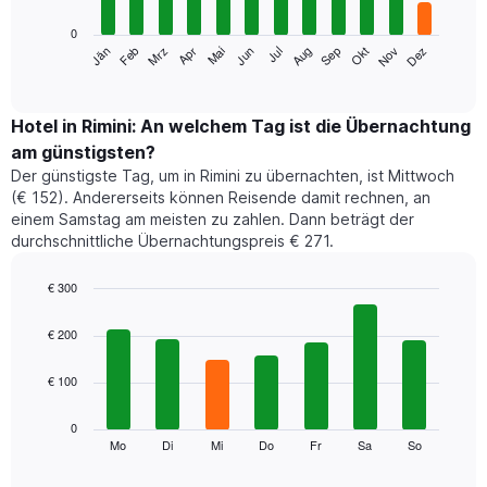
0
Das
Jän
Feb
Mrz
Apr
Mai
Jun
Jul
Aug
Sep
Okt
Nov
Dez
folgende
End
of
Diagramm
interactive
zeigt
chart
den
Hotel in Rimini: An welchem Tag ist die Übernachtung
durchschnittlichen
am günstigsten?
Zimmerpreis
Der günstigste Tag, um in Rimini zu übernachten, ist Mittwoch
im
(€ 152). Andererseits können Reisende damit rechnen, an
jeweiligen
einem Samstag am meisten zu zahlen. Dann beträgt der
Monat
durchschnittliche Übernachtungspreis € 271.
an.
Das
Diagramm
€ 300
hat
Bar
Chart
1
graphic.
chart
€ 200
with
X-
7
Achse,
€ 100
bars.
die
die
Das
0
Monate
folgende
Mo
Di
Mi
Do
Fr
Sa
So
End
anzeigt.
of
Diagramm
Das
interactive
zeigt