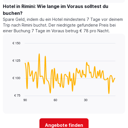
Zimmerpreis
chart
Sternen
für
Hotel in Rimini: Wie lange im Voraus solltest du
anzeigt
dieses
buchen?
Das
Wochenende
Diagramm
Spare Geld, indem du ein Hotel mindestens 7 Tage vor deinem
in
hat
Trip nach Rimini buchst. Der niedrigste gefundene Preis bei
den
1
einer Buchung 7 Tage im Voraus betrug € 78 pro Nacht.
letzten
Y-
3
Achse,
€ 150
Tagen,
die
aggregiert
Line
Chart
den
graphic.
chart
nach
durchschnittlichen
with
Sternebewertung.
€ 125
Zimmerpreis
90
Das
für
data
Diagramm
points.
heute
hat
€ 100
Nacht
1
Das
in
X-
folgende
den
Achse,
Diagramm
letzten
€ 75
die
zeigt,
3
90
60
30
End
die
of
wie
Tagen
interactive
Hotelkategorien
sich
anzeigt.
chart
nach
der
Sternen
Preis
Angebote finden
anzeigt
für