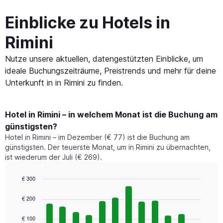
Einblicke zu Hotels in
Rimini
Nutze unsere aktuellen, datengestützten Einblicke, um
ideale Buchungszeiträume, Preistrends und mehr für deine
Unterkunft in in Rimini zu finden.
Hotel in Rimini – in welchem Monat ist die Buchung am
günstigsten?
Hotel in Rimini – im Dezember (€ 77) ist die Buchung am
günstigsten. Der teuerste Monat, um in Rimini zu übernachten,
ist wiederum der Juli (€ 269).
€ 300
Bar
Chart
graphic.
chart
€ 200
with
12
€ 100
bars.