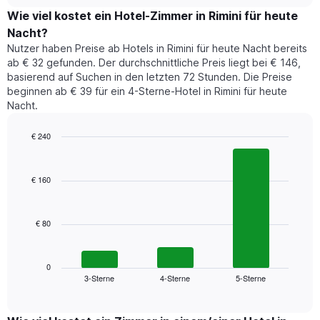
chart
Diagramm
den
Wie viel kostet ein Hotel-Zimmer in Rimini für heute
hat
durchschnittlichen
1
Nacht?
Preis
Y-
Nutzer haben Preise ab Hotels in Rimini für heute Nacht bereits
eines
Achse,
ab € 32 gefunden. Der durchschnittliche Preis liegt bei € 146,
Zimmers
die
basierend auf Suchen in den letzten 72 Stunden. Die Preise
für
den
beginnen ab € 39 für ein 4-Sterne-Hotel in Rimini für heute
den
durchschnittlichen
Nacht.
jeweiligen
Zimmerpreis
Wochentag.
anzeigt.
Das
€ 240
Diagramm
Bar
Chart
hat
graphic.
chart
1
with
€ 160
3
X-
bars.
Achse,
die
€ 80
Das
die
folgende
Wochentage
Diagramm
anzeigt.
zeigt
0
Das
3-Sterne
4-Sterne
5-Sterne
den
End
Diagramm
of
durchschnittlichen
hat
interactive
Zimmerpreis,
chart
1