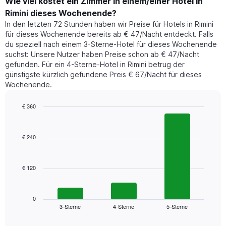
der
Wie viel kostet ein Zimmer in einem/einer Hotel in
Y-
für
Achse,
Rimini dieses Wochenende?
heute
die
In den letzten 72 Stunden haben wir Preise für Hotels in Rimini
Nacht
den
für dieses Wochenende bereits ab € 47/Nacht entdeckt. Falls
in
durchschnittlichen
du speziell nach einem 3-Sterne-Hotel für dieses Wochenende
den
Zimmerpreis
suchst: Unsere Nutzer haben Preise schon ab € 47/Nacht
letzten
anzeigt.
gefunden. Für ein 4-Sterne-Hotel in Rimini betrug der
3
günstigste kürzlich gefundene Preis € 67/Nacht für dieses
Tagen
Wochenende.
gefunden
wurde,
aggregiert
€ 360
nach
Bar
Chart
Sternebewertung.
graphic.
chart
with
Das
€ 240
3
Diagramm
bars.
hat
1
€ 120
Das
X-
folgende
Achse,
Diagramm
die
zeigt
0
die
3-Sterne
4-Sterne
5-Sterne
den
End
Hotelkategorien
of
durchschnittlichen
nach
interactive