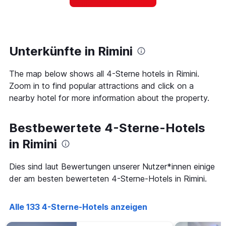
Das
ein
Diagramm
Zimmer
hat
ändert,
1
je
Y-
näher
Unterkünfte in Rimini
Achse,
das
die
Aufenthaltsdatum
den
The map below shows all 4-Sterne hotels in Rimini.
rückt.
durchschnittlichen
Das
Zoom in to find popular attractions and click on a
Zimmerpreis
Diagramm
nearby hotel for more information about the property.
an
hat
diesem
1
Wochenende
X-
Bestbewertete 4-Sterne-Hotels
anzeigt,
Achse,
der
die
in Rimini
in
die
den
Anzahl
Dies sind laut Bewertungen unserer Nutzer*innen einige
letzten
der
3
der am besten bewerteten 4-Sterne-Hotels in Rimini.
Tage
Tagen
vor
gefunden
dem
wurde.
Alle 133 4-Sterne-Hotels anzeigen
Aufenthalt
anzeigt