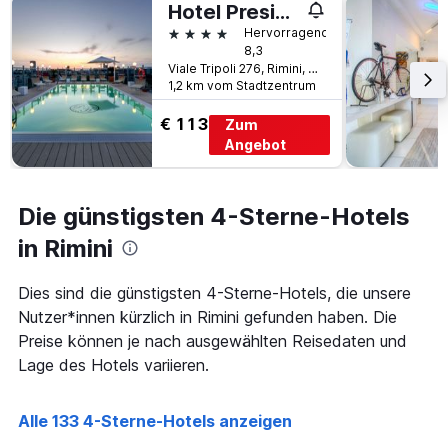
Das
Hotel President
Diagramm
4 Sterne
Hervorragend
hat
8,3
1
Viale Tripoli 276, Rimini, Rimini, Italien
Y-
1,2 km vom Stadtzentrum
Achse,
die
€ 113
Zum
den
Angebot
durchschnittlichen
Zimmerpreis
anzeigt
Die günstigsten 4-Sterne-Hotels
in Rimini
Dies sind die günstigsten 4-Sterne-Hotels, die unsere
Nutzer*innen kürzlich in Rimini gefunden haben. Die
Preise können je nach ausgewählten Reisedaten und
Lage des Hotels variieren.
Alle 133 4-Sterne-Hotels anzeigen