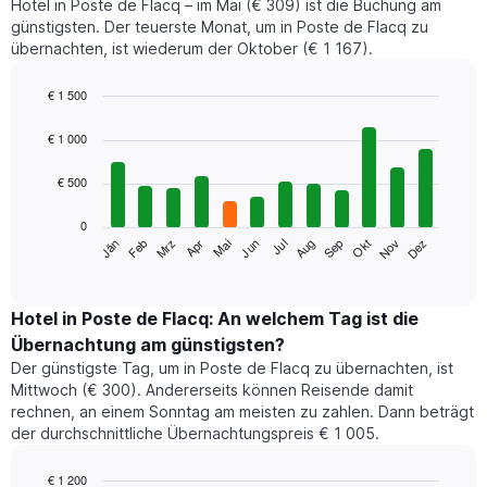
Hotel in Poste de Flacq – im Mai (€ 309) ist die Buchung am
günstigsten. Der teuerste Monat, um in Poste de Flacq zu
übernachten, ist wiederum der Oktober (€ 1 167).
€ 1 500
Bar
Chart
graphic.
chart
€ 1 000
with
12
€ 500
bars.
0
Das
Jän
Feb
Mrz
Apr
Mai
Jun
Jul
Aug
Sep
Okt
Nov
Dez
folgende
End
of
Diagramm
interactive
zeigt
chart
den
Hotel in Poste de Flacq: An welchem Tag ist die
durchschnittlichen
Übernachtung am günstigsten?
Zimmerpreis
Der günstigste Tag, um in Poste de Flacq zu übernachten, ist
im
Mittwoch (€ 300). Andererseits können Reisende damit
jeweiligen
rechnen, an einem Sonntag am meisten zu zahlen. Dann beträgt
Monat
der durchschnittliche Übernachtungspreis € 1 005.
an.
Das
Diagramm
€ 1 200