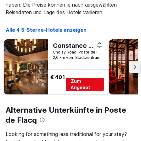
Achse,
haben. Die Preise können je nach ausgewählten
die
Reisedaten und Lage des Hotels variieren.
die
Wochentage
anzeigt.
Alle 4 5-Sterne-Hotels anzeigen
Das
Diagramm
Constance Prince Maurice
hat
1
Choisy Road, Poste de Flacq, Mauritius
Y-
2,0 km vom Stadtzentrum
Achse,
die
den
€ 401
Zum
durchschnittlichen
Zimmerpreis
Angebot
anzeigt.
Alternative Unterkünfte in Poste
de Flacq
Looking for something less traditional for your stay?