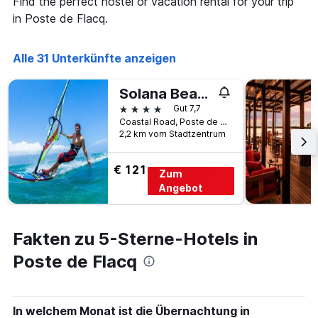
Find the perfect hostel or vacation rental for your trip
in Poste de Flacq.
Alle 31 Unterkünfte anzeigen
Solana Beach Mauritius - Adults Only
4 Sterne
Gut 7,7
Coastal Road, Poste de Flacq, Mauritius
2,2 km vom Stadtzentrum
€ 121
Zum
Angebot
Fakten zu 5-Sterne-Hotels in
Poste de Flacq
In welchem Monat ist die Übernachtung in