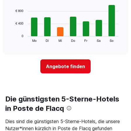
hat
Bar
Chart
1
graphic.
chart
€ 800
with
X-
7
Achse,
€ 400
bars.
die
die
Das
0
Monate
folgende
Mo
Di
Mi
Do
Fr
Sa
So
End
anzeigt.
of
Diagramm
Das
interactive
zeigt
chart
Diagramm
den
hat
durchschnittlichen
1
Angebote finden
Preis
Y-
eines
Achse,
Zimmers
die
für
den
den
durchschnittlichen
jeweiligen
Die günstigsten 5-Sterne-Hotels
Zimmerpreis
Wochentag.
anzeigt.
Das
in Poste de Flacq
Diagramm
hat
Dies sind die günstigsten 5-Sterne-Hotels, die unsere
1
Nutzer*innen kürzlich in Poste de Flacq gefunden
X-