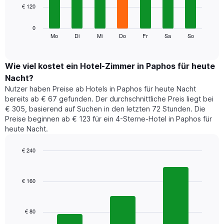
Achse,
€ 120
bars.
die
die
Das
0
Monate
folgende
Mo
Di
Mi
Do
Fr
Sa
So
End
anzeigt.
of
Diagramm
Das
interactive
zeigt
chart
Diagramm
den
Wie viel kostet ein Hotel-Zimmer in Paphos für heute
hat
durchschnittlichen
1
Nacht?
Preis
Y-
Nutzer haben Preise ab Hotels in Paphos für heute Nacht
eines
Achse,
bereits ab € 67 gefunden. Der durchschnittliche Preis liegt bei
Zimmers
die
€ 305, basierend auf Suchen in den letzten 72 Stunden. Die
für
den
Preise beginnen ab € 123 für ein 4-Sterne-Hotel in Paphos für
den
durchschnittlichen
heute Nacht.
jeweiligen
Zimmerpreis
Wochentag.
anzeigt.
Das
€ 240
Diagramm
Bar
Chart
hat
graphic.
chart
1
with
€ 160
3
X-
bars.
Achse,
die
€ 80
Das
die
folgende