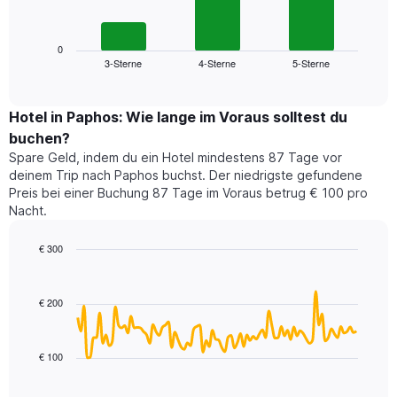
X-
folgende
Achse,
Diagramm
die
zeigt
0
die
3-Sterne
4-Sterne
5-Sterne
den
End
Hotelkategorien
of
durchschnittlichen
nach
interactive
Zimmerpreis
chart
Sternen
für
Hotel in Paphos: Wie lange im Voraus solltest du
anzeigt
dieses
buchen?
Das
Wochenende
Diagramm
Spare Geld, indem du ein Hotel mindestens 87 Tage vor
in
hat
deinem Trip nach Paphos buchst. Der niedrigste gefundene
den
1
Preis bei einer Buchung 87 Tage im Voraus betrug € 100 pro
letzten
Y-
Nacht.
3
Achse,
Tagen,
die
€ 300
aggregiert
den
nach
Line
Chart
durchschnittlichen
graphic.
chart
Sternebewertung.
Zimmerpreis
with
Das
€ 200
für
90
Diagramm
heute
data
hat
points.
Nacht
1
in
€ 100
X-
Das
den
Achse,
folgende
letzten