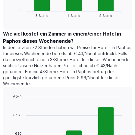
Wochentage
Diagramm
anzeigt.
zeigt
0
Das
3-Sterne
4-Sterne
5-Sterne
den
End
Diagramm
of
durchschnittlichen
hat
interactive
Zimmerpreis,
chart
1
der
Wie viel kostet ein Zimmer in einem/einer Hotel in
Y-
für
Achse,
Paphos dieses Wochenende?
heute
die
In den letzten 72 Stunden haben wir Preise für Hotels in Paphos
Nacht
den
für dieses Wochenende bereits ab € 43/Nacht entdeckt. Falls
in
durchschnittlichen
du speziell nach einem 3-Sterne-Hotel für dieses Wochenende
den
Zimmerpreis
suchst: Unsere Nutzer haben Preise schon ab € 43/Nacht
letzten
anzeigt.
gefunden. Für ein 4-Sterne-Hotel in Paphos betrug der
3
günstigste kürzlich gefundene Preis € 96/Nacht für dieses
Tagen
Wochenende.
gefunden
wurde,
aggregiert
€ 240
nach
Bar
Chart
Sternebewertung.
graphic.
chart
with
Das
€ 160
3
Diagramm
bars.
hat
1
€ 80
Das