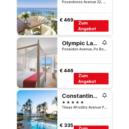
Poseidonos Avenue 22, Paphos, Zypern
€ 469
Zum
Angebot
Olympic Lagoon Resort Paphos
Poseidon Avenue, Po Box 62381, Paphos, Zypern
€ 446
Zum
Angebot
Constantinou Bros Asimina Suites Hotel
5 Sterne
Theas Afroditis Avenue P.O. Box 60182, Paphos, Zypern
€ 335
Zum