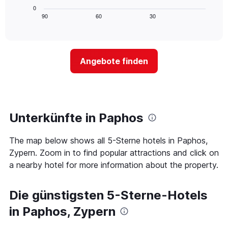
die
Diagramm
3
0
die
zeigt,
Tagen
90
60
30
End
Hotelkategorien
of
wie
anzeigt.
interactive
nach
sich
chart
Sternen
der
anzeigt
Preis
Das
Angebote finden
für
Diagramm
ein
hat
Zimmer
1
ändert,
Y-
je
Achse,
näher
Unterkünfte in Paphos
die
das
den
Aufenthaltsdatum
durchschnittlichen
The map below shows all 5-Sterne hotels in Paphos,
rückt.
Zimmerpreis
Das
Zypern. Zoom in to find popular attractions and click on
an
Diagramm
a nearby hotel for more information about the property.
diesem
hat
Wochenende
1
anzeigt,
X-
Die günstigsten 5-Sterne-Hotels
der
Achse,
in
die
in Paphos, Zypern
den
die
letzten