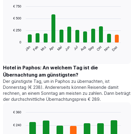
€ 750
Bar
Chart
graphic.
chart
€ 500
with
12
€ 250
bars.
0
Das
Jän
Feb
Mrz
Apr
Mai
Jun
Jul
Aug
Sep
Okt
Nov
Dez
folgende
End
of
Diagramm
interactive
zeigt
chart
den
Hotel in Paphos: An welchem Tag ist die
durchschnittlichen
Übernachtung am günstigsten?
Zimmerpreis
Der günstigste Tag, um in Paphos zu übernachten, ist
im
Donnerstag (€ 238). Andererseits können Reisende damit
jeweiligen
rechnen, an einem Sonntag am meisten zu zahlen. Dann beträgt
Monat
der durchschnittliche Übernachtungspreis € 289.
an.
Das
Diagramm
€ 360
hat
Bar
Chart
1
graphic.
chart
€ 240
with
X-
7