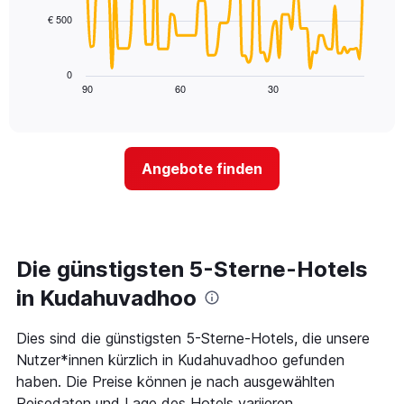
points.
Achse,
€ 500
die
Das
die
folgende
Wochentage
Diagramm
0
anzeigt.
zeigt,
90
60
30
End
Das
of
wie
Diagramm
interactive
sich
chart
hat
der
1
Preis
Y-
Angebote finden
für
Achse,
ein
die
Zimmer
den
ändert,
durchschnittlichen
je
Zimmerpreis
näher
Die günstigsten 5-Sterne-Hotels
anzeigt.
das
Aufenthaltsdatum
in Kudahuvadhoo
rückt.
Das
Dies sind die günstigsten 5-Sterne-Hotels, die unsere
Diagramm
Nutzer*innen kürzlich in Kudahuvadhoo gefunden
hat
1
haben. Die Preise können je nach ausgewählten
X-
Reisedaten und Lage des Hotels variieren.