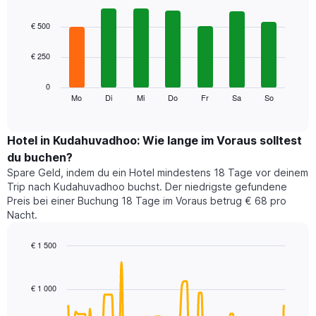
hat
Bar
Chart
1
graphic.
chart
€ 500
with
X-
7
Achse,
€ 250
bars.
die
die
Das
0
Monate
folgende
Mo
Di
Mi
Do
Fr
Sa
So
End
anzeigt.
of
Diagramm
Das
interactive
zeigt
chart
Diagramm
den
Hotel in Kudahuvadhoo: Wie lange im Voraus solltest
hat
durchschnittlichen
1
du buchen?
Preis
Y-
Spare Geld, indem du ein Hotel mindestens 18 Tage vor deinem
eines
Achse,
Trip nach Kudahuvadhoo buchst. Der niedrigste gefundene
Zimmers
die
Preis bei einer Buchung 18 Tage im Voraus betrug € 68 pro
für
den
Nacht.
den
durchschnittlichen
jeweiligen
Zimmerpreis
Wochentag.
€ 1 500
anzeigt.
Das
Line
Chart
Diagramm
graphic.
chart
with
hat
€ 1 000
90
1
data
X-