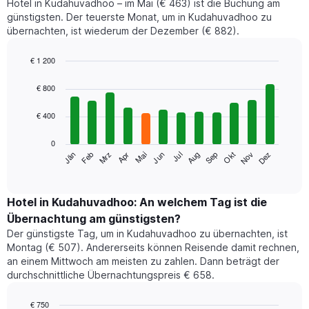
Hotel in Kudahuvadhoo – im Mai (€ 463) ist die Buchung am
günstigsten. Der teuerste Monat, um in Kudahuvadhoo zu
übernachten, ist wiederum der Dezember (€ 882).
€ 1 200
Bar
Chart
graphic.
chart
€ 800
with
12
€ 400
bars.
0
Das
Jän
Feb
Mrz
Apr
Mai
Jun
Jul
Aug
Sep
Okt
Nov
Dez
folgende
End
of
Diagramm
interactive
zeigt
chart
den
Hotel in Kudahuvadhoo: An welchem Tag ist die
durchschnittlichen
Übernachtung am günstigsten?
Zimmerpreis
Der günstigste Tag, um in Kudahuvadhoo zu übernachten, ist
im
Montag (€ 507). Andererseits können Reisende damit rechnen,
jeweiligen
an einem Mittwoch am meisten zu zahlen. Dann beträgt der
Monat
durchschnittliche Übernachtungspreis € 658.
an.
Das
Diagramm
€ 750