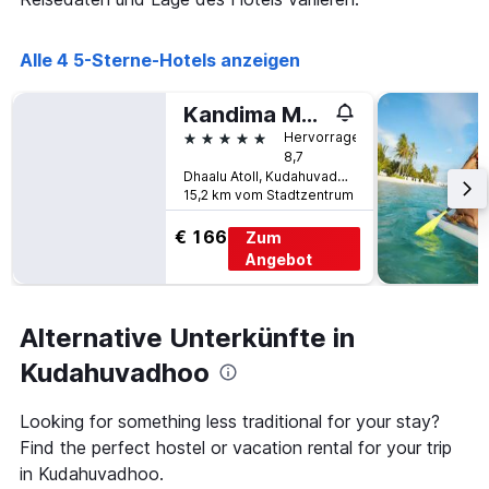
Achse,
die
die
Alle 4 5-Sterne-Hotels anzeigen
Anzahl
der
Kandima Maldives
Tage
vor
5 Sterne
Hervorragend
dem
8,7
Aufenthalt
Dhaalu Atoll, Kudahuvadhoo, Malediven
15,2 km vom Stadtzentrum
anzeigt
Das
€ 166
Zum
Diagramm
hat
Angebot
1
Y-
Achse,
Alternative Unterkünfte in
die
den
Kudahuvadhoo
durchschnittlichen
Zimmerpreis
Looking for something less traditional for your stay?
anzeigt
Find the perfect hostel or vacation rental for your trip
in Kudahuvadhoo.