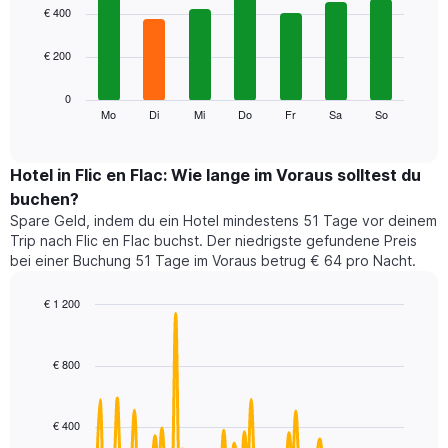
1
graphic.
chart
€ 400
with
X-
7
Achse,
€ 200
bars.
die
die
Das
0
Monate
folgende
Mo
Di
Mi
Do
Fr
Sa
So
End
anzeigt.
of
Diagramm
Das
interactive
zeigt
chart
Diagramm
den
Hotel in Flic en Flac: Wie lange im Voraus solltest du
hat
durchschnittlichen
1
buchen?
Preis
Y-
Spare Geld, indem du ein Hotel mindestens 51 Tage vor deinem
eines
Achse,
Trip nach Flic en Flac buchst. Der niedrigste gefundene Preis
Zimmers
die
bei einer Buchung 51 Tage im Voraus betrug € 64 pro Nacht.
für
den
den
durchschnittlichen
jeweiligen
€ 1 200
Zimmerpreis
Wochentag.
Line
anzeigt.
Chart
Das
graphic.
chart
with
Diagramm
€ 800
90
hat
data
1
points.
X-
€ 400
Achse,
Das