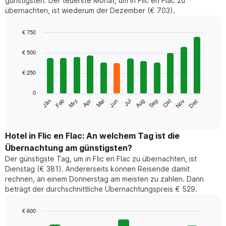
günstigsten. Der teuerste Monat, um in Flic en Flac zu
übernachten, ist wiederum der Dezember (€ 703).
€ 750
Bar
Chart
graphic.
chart
€ 500
with
12
€ 250
bars.
0
Das
Jän
Feb
Mrz
Apr
Mai
Jun
Jul
Aug
Sep
Okt
Nov
Dez
folgende
End
of
Diagramm
interactive
zeigt
chart
den
Hotel in Flic en Flac: An welchem Tag ist die
durchschnittlichen
Übernachtung am günstigsten?
Zimmerpreis
Der günstigste Tag, um in Flic en Flac zu übernachten, ist
im
Dienstag (€ 381). Andererseits können Reisende damit
jeweiligen
rechnen, an einem Donnerstag am meisten zu zahlen. Dann
Monat
beträgt der durchschnittliche Übernachtungspreis € 529.
an.
Das
Diagramm
€ 600
hat
Bar
Chart