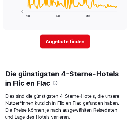
die
folgende
die
Diagramm
0
Wochentage
zeigt,
90
60
30
End
anzeigt.
of
wie
Das
interactive
sich
chart
Diagramm
der
hat
Preis
1
Angebote finden
für
Y-
ein
Achse,
Zimmer
die
ändert,
den
je
durchschnittlichen
näher
Die günstigsten 4-Sterne-Hotels
Zimmerpreis
das
anzeigt.
Aufenthaltsdatum
in Flic en Flac
rückt.
Das
Dies sind die günstigsten 4-Sterne-Hotels, die unsere
Diagramm
Nutzer*innen kürzlich in Flic en Flac gefunden haben.
hat
1
Die Preise können je nach ausgewählten Reisedaten
X-
und Lage des Hotels variieren.
Achse,
die