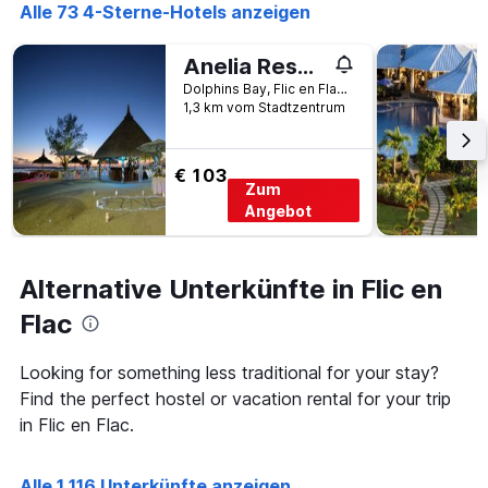
die
Alle 73 4-Sterne-Hotels anzeigen
Anzahl
der
Anelia Resort & Spa
Tage
vor
Dolphins Bay, Flic en Flac, Mauritius
dem
1,3 km vom Stadtzentrum
Aufenthalt
anzeigt
Das
€ 103
Zum
Diagramm
hat
Angebot
1
Y-
Achse,
Alternative Unterkünfte in Flic en
die
den
Flac
durchschnittlichen
Zimmerpreis
Looking for something less traditional for your stay?
anzeigt
Find the perfect hostel or vacation rental for your trip
in Flic en Flac.
Alle 1 116 Unterkünfte anzeigen