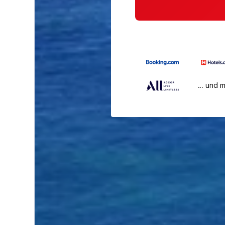
… und 