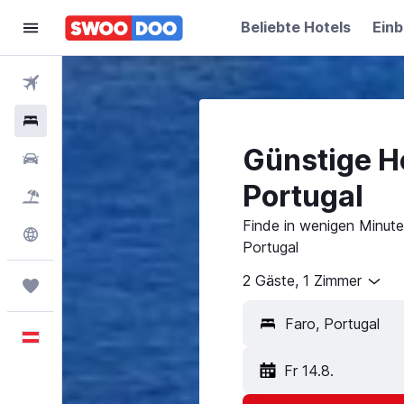
Beliebte Hotels
Einb
Flüge
Hotels
Günstige Ho
Mietwagen
Portugal
Pauschalreisen
Finde in wenigen Minuten
Explore
Portugal
2 Gäste, 1 Zimmer
Trips
Faro, Portugal
Deutsch
Fr 14.8.