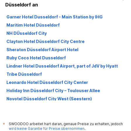
Düsseldorf an
Garner Hotel Dusseldorf - Main Station by IHG
Maritim Hotel Düsseldorf
NH DÜsseldorf City
Clayton Hotel Düsseldorf City Centre
Sheraton Düsseldorf Airport Hotel
Ruby Coco Hotel Dusseldorf
Lindner Hotel Dusseldorf Airport, part of JdV by Hyatt
Tribe Düsseldorf
Leonardo Hotel Düsseldorf City Center
Holiday Inn Düsseldorf City – Toulouser Allee
Novotel Düsseldorf City West (Seestern)
Sunday Hotel Düsseldorf City Nord
Courtyard by Marriott Düsseldorf Seestern
INNSiDE by Meliá DÜsseldorf Seestern
SWOODOO arbeitet hart daran, genaue Preise zu erhalten, jedoch
*
wird keine Garantie für Preise übernommen
.