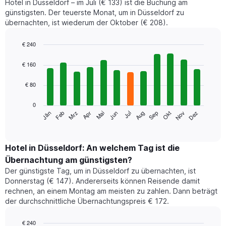
Hotel in Düsseldorf – im Juli (€ 133) ist die Buchung am
günstigsten. Der teuerste Monat, um in Düsseldorf zu
übernachten, ist wiederum der Oktober (€ 208).
€ 240
Bar
Chart
graphic.
chart
€ 160
with
12
€ 80
bars.
0
Das
Jän
Feb
Mrz
Apr
Mai
Jun
Jul
Aug
Sep
Okt
Nov
Dez
folgende
End
of
Diagramm
interactive
zeigt
chart
den
Hotel in Düsseldorf: An welchem Tag ist die
durchschnittlichen
Übernachtung am günstigsten?
Zimmerpreis
Der günstigste Tag, um in Düsseldorf zu übernachten, ist
im
Donnerstag (€ 147). Andererseits können Reisende damit
jeweiligen
rechnen, an einem Montag am meisten zu zahlen. Dann beträgt
Monat
der durchschnittliche Übernachtungspreis € 172.
an.
Das
Diagramm
€ 240