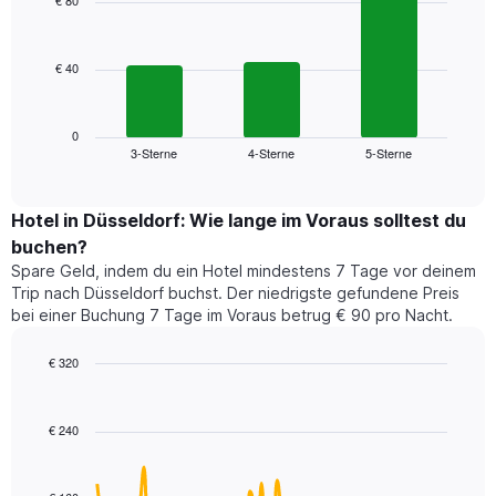
€ 80
3
Diagramm
bars.
hat
1
€ 40
Das
X-
folgende
Achse,
Diagramm
die
zeigt
0
die
3-Sterne
4-Sterne
5-Sterne
den
End
Hotelkategorien
of
durchschnittlichen
nach
interactive
Zimmerpreis
chart
Sternen
für
Hotel in Düsseldorf: Wie lange im Voraus solltest du
anzeigt
dieses
buchen?
Das
Wochenende
Diagramm
Spare Geld, indem du ein Hotel mindestens 7 Tage vor deinem
in
hat
Trip nach Düsseldorf buchst. Der niedrigste gefundene Preis
den
1
bei einer Buchung 7 Tage im Voraus betrug € 90 pro Nacht.
letzten
Y-
3
Achse,
€ 320
Tagen,
die
aggregiert
Line
Chart
den
graphic.
chart
nach
durchschnittlichen
with
Sternebewertung.
€ 240
Zimmerpreis
90
Das
für
data
Diagramm
points.
heute
hat