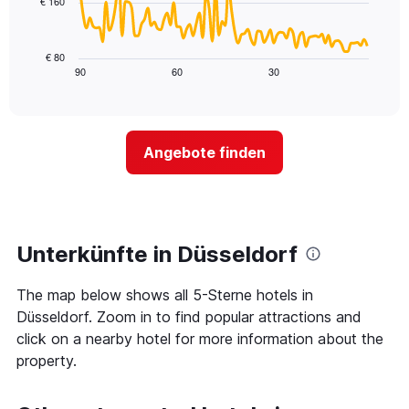
€ 160
Nacht
1
Das
in
X-
folgende
den
Achse,
Diagramm
letzten
€ 80
die
zeigt,
3
90
60
30
End
die
of
wie
Tagen
interactive
Hotelkategorien
sich
anzeigt.
chart
nach
der
Sternen
Preis
Angebote finden
anzeigt
für
Das
ein
Diagramm
Zimmer
hat
ändert,
1
je
Y-
näher
Unterkünfte in Düsseldorf
Achse,
das
die
Aufenthaltsdatum
den
The map below shows all 5-Sterne hotels in
rückt.
durchschnittlichen
Das
Düsseldorf. Zoom in to find popular attractions and
Zimmerpreis
Diagramm
click on a nearby hotel for more information about the
an
hat
property.
diesem
1
Wochenende
X-
anzeigt,
Achse,