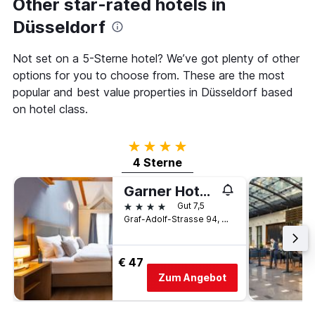
Other star-rated hotels in
der
die
in
die
Düsseldorf
den
Anzahl
letzten
der
3
Not set on a 5-Sterne hotel? We’ve got plenty of other
Tage
Tagen
vor
options for you to choose from. These are the most
gefunden
dem
popular and best value properties in Düsseldorf based
wurde.
Aufenthalt
on hotel class.
anzeigt
Das
Diagramm
4 Sterne
hat
4 Sterne
1
Y-
Garner Hotel Dusseldorf - Main Station by IHG
Achse,
4 Sterne
die
Gut 7,5
den
Graf-Adolf-Strasse 94, Düsseldorf, Nordrhein-Westfalen, Deutschland
durchschnittlichen
Zimmerpreis
anzeigt
€ 47
Zum Angebot