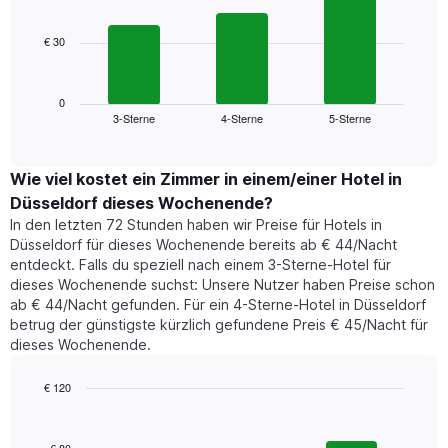
bars.
Achse,
die
€ 30
Das
die
folgende
Wochentage
Diagramm
anzeigt.
zeigt
0
Das
3-Sterne
4-Sterne
5-Sterne
den
End
Diagramm
of
durchschnittlichen
hat
interactive
Zimmerpreis,
chart
1
der
Wie viel kostet ein Zimmer in einem/einer Hotel in
Y-
für
Achse,
Düsseldorf dieses Wochenende?
heute
die
In den letzten 72 Stunden haben wir Preise für Hotels in
Nacht
den
Düsseldorf für dieses Wochenende bereits ab € 44/Nacht
in
durchschnittlichen
entdeckt. Falls du speziell nach einem 3-Sterne-Hotel für
den
Zimmerpreis
dieses Wochenende suchst: Unsere Nutzer haben Preise schon
letzten
anzeigt.
ab € 44/Nacht gefunden. Für ein 4-Sterne-Hotel in Düsseldorf
3
betrug der günstigste kürzlich gefundene Preis € 45/Nacht für
Tagen
dieses Wochenende.
gefunden
wurde,
aggregiert
€ 120
nach
Bar
Chart
Sternebewertung.
graphic.
chart
with
Das