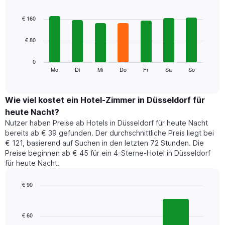
hat
Bar
Chart
1
graphic.
chart
€ 160
with
X-
7
Achse,
€ 80
bars.
die
die
Das
0
Monate
folgende
Mo
Di
Mi
Do
Fr
Sa
So
End
anzeigt.
of
Diagramm
Das
interactive
zeigt
chart
Diagramm
den
Wie viel kostet ein Hotel-Zimmer in Düsseldorf für
hat
durchschnittlichen
1
heute Nacht?
Preis
Y-
Nutzer haben Preise ab Hotels in Düsseldorf für heute Nacht
eines
Achse,
bereits ab € 39 gefunden. Der durchschnittliche Preis liegt bei
Zimmers
die
€ 121, basierend auf Suchen in den letzten 72 Stunden. Die
für
den
Preise beginnen ab € 45 für ein 4-Sterne-Hotel in Düsseldorf
den
durchschnittlichen
für heute Nacht.
jeweiligen
Zimmerpreis
Wochentag.
anzeigt.
Das
€ 90
Diagramm
Bar
Chart
hat
graphic.
chart
1
with
€ 60
3
X-