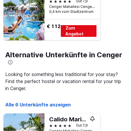
5 Sterne
Gut 7,9
Cenger Mahallesi Cenger Mücavir Sokak, 274/1, Cenger, Türkei
0,4 km vom Stadtzentrum
€ 112
Zum
Angebot
Alternative Unterkünfte in Cenger
Looking for something less traditional for your stay?
Find the perfect hostel or vacation rental for your trip
in Cenger.
Alle 6 Unterkünfte anzeigen
Calido Maris Hotel
5 Sterne
Gut 7,9
Cenger Mahallesi Cenger Mücavir Sokak, 274/1, Cenger, Türkei