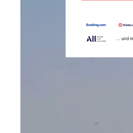
… und 