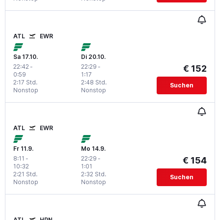
ATL
EWR
Sa 17.10.
Di 20.10.
22:42
-
22:29
-
€ 152
0:59
1:17
2:17 Std.
2:48 Std.
Suchen
Nonstop
Nonstop
ATL
EWR
Fr 11.9.
Mo 14.9.
8:11
-
22:29
-
€ 154
10:32
1:01
2:21 Std.
2:32 Std.
Suchen
Nonstop
Nonstop
ATL
HPN