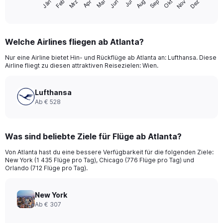
Mrz
Jun
Sep
Dez
Jän
Apr
Jul
Okt
Feb
Mai
Aug
Nov
X
End
of
axis
interactive
displaying
chart
categories.
Welche Airlines fliegen ab Atlanta?
Range:
12
Nur eine Airline bietet Hin- und Rückflüge ab Atlanta an: Lufthansa. Diese
categories.
Airline fliegt zu diesen attraktiven Reisezielen: Wien.
The
chart
has
Lufthansa
1
Ab € 528
Y
axis
displaying
Was sind beliebte Ziele für Flüge ab Atlanta?
values.
Range:
Von Atlanta hast du eine bessere Verfügbarkeit für die folgenden Ziele:
0
New York (1 435 Flüge pro Tag), Chicago (776 Flüge pro Tag) und
to
Orlando (712 Flüge pro Tag).
1200.
New York
Ab € 307