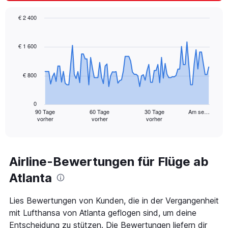
€ 2 400
Chart
Chart
graphic.
with
91
€ 1 600
data
points.
€ 800
The
chart
has
0
1
90 Tage
60 Tage
30 Tage
Am se…
vorher
vorher
vorher
X
End
of
axis
interactive
displaying
chart
categories.
Range:
Airline-Bewertungen für Flüge ab
91
Atlanta
categories.
The
chart
Lies Bewertungen von Kunden, die in der Vergangenheit
has
mit Lufthansa von Atlanta geflogen sind, um deine
1
Entscheidung zu stützen. Die Bewertungen liefern dir
Y