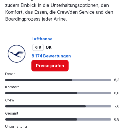
axis
zudem Einblick in die Unterhaltungsoptionen, den
displaying
Komfort, das Essen, die Crew/den Service und den
values.
Boardingprozess jeder Airline.
Range:
0
to
2400.
Lufthansa
OK
6,8
8 174 Bewertungen
Preise prüfen
Essen
6,3
Komfort
6,8
Crew
7,6
Gesamt
6,8
Unterhaltung