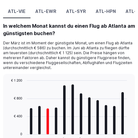
ATL-VIE
ATL-EWR
ATL-SYR
ATL-HPN
ATL-
In welchem Monat kannst du einen Flug ab Atlanta am
günstigsten buchen?
Der März ist im Moment der günstigste Monat, um einen Flug ab Atlanta
(durchschnittlich € 586) zu buchen. Im Juni ab Atlanta zu fliegen dürfte
am teuersten (durchschnittlich € 1 125) sein. Die Preise hängen von
mehreren Faktoren ab. Daher kannst du günstigere Flugpreise finden,
wenn du verschiedene Fluggesellschaften, Abflughäfen und Flugzeiten
untereinander vergleichst.
€ 1 200
Bar
Chart
graphic.
chart
with
€ 800
12
bars.
€ 400
The
chart
has
0
1