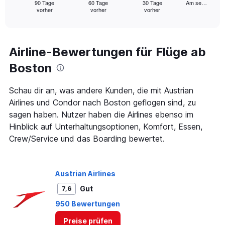
1
90 Tage
60 Tage
30 Tage
Am se…
vorher
vorher
vorher
X
End
of
axis
interactive
displaying
chart
categories.
Range:
Airline-Bewertungen für Flüge ab
91
Boston
categories.
The
chart
Schau dir an, was andere Kunden, die mit Austrian
has
Airlines und Condor nach Boston geflogen sind, zu
1
sagen haben. Nutzer haben die Airlines ebenso im
Y
axis
Hinblick auf Unterhaltungsoptionen, Komfort, Essen,
displaying
Crew/Service und das Boarding bewertet.
values.
Range:
0
to
Austrian Airlines
2400.
Gut
7,6
950 Bewertungen
Preise prüfen