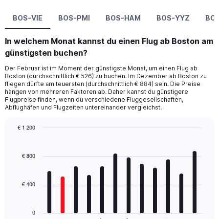
BOS-VIE
BOS-PMI
BOS-HAM
BOS-YYZ
BO
In welchem Monat kannst du einen Flug ab Boston am
günstigsten buchen?
Der Februar ist im Moment der günstigste Monat, um einen Flug ab
Boston (durchschnittlich € 526) zu buchen. Im Dezember ab Boston zu
fliegen dürfte am teuersten (durchschnittlich € 884) sein. Die Preise
hängen von mehreren Faktoren ab. Daher kannst du günstigere
Flugpreise finden, wenn du verschiedene Fluggesellschaften,
Abflughäfen und Flugzeiten untereinander vergleichst.
€ 1 200
Bar
Chart
graphic.
chart
with
€ 800
12
bars.
€ 400
The
chart
has
0
1