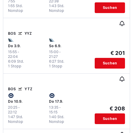
7:55
22:38
1:55 Std.
1:43 Std.
Suchen
Nonstop
Nonstop
BOS
YYZ
Do 3.9.
So 6.9.
15:55
-
15:00
-
€ 201
22:04
21:27
6:09 Std.
6:27 Std.
Suchen
1 Stopp
1 Stopp
BOS
YTZ
Do 10.9.
Do 17.9.
20:25
-
13:35
-
€ 208
22:12
15:15
1:47 Std.
1:40 Std.
Suchen
Nonstop
Nonstop