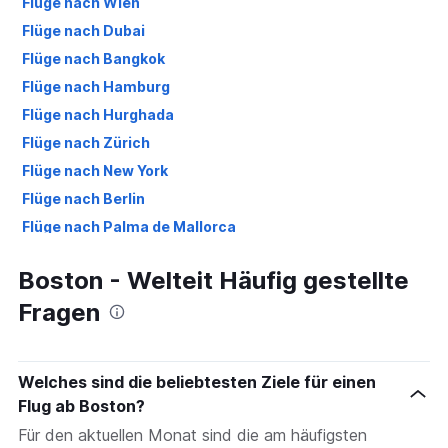
Flüge nach Wien
Flüge nach Dubai
Flüge nach Bangkok
Flüge nach Hamburg
Flüge nach Hurghada
Flüge nach Zürich
Flüge nach New York
Flüge nach Berlin
Flüge nach Palma de Mallorca
Flüge nach Izmir
Boston - Welteit Häufig gestellte
Flüge nach Düsseldorf
Fragen
Flüge nach Antalya
Flüge nach Málaga
Welches sind die beliebtesten Ziele für einen
Flug ab Boston?
Für den aktuellen Monat sind die am häufigsten