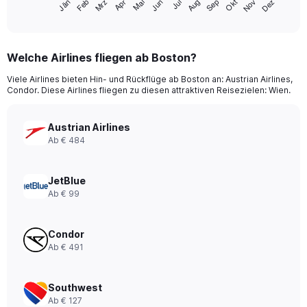
Mrz
Jun
Sep
Dez
Jän
Apr
Jul
Okt
Feb
Mai
Aug
Nov
X
End
of
axis
interactive
displaying
chart
categories.
Welche Airlines fliegen ab Boston?
Range:
12
Viele Airlines bieten Hin- und Rückflüge ab Boston an: Austrian Airlines,
categories.
Condor. Diese Airlines fliegen zu diesen attraktiven Reisezielen: Wien.
The
chart
has
Austrian Airlines
1
Ab € 484
Y
axis
displaying
JetBlue
values.
Ab € 99
Range:
0
to
Condor
1200.
Ab € 491
Southwest
Ab € 127