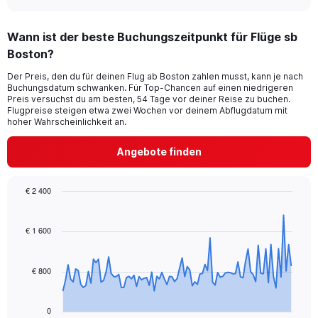
Wann ist der beste Buchungszeitpunkt für Flüge sb
Boston?
Der Preis, den du für deinen Flug ab Boston zahlen musst, kann je nach
Buchungsdatum schwanken. Für Top-Chancen auf einen niedrigeren
Preis versuchst du am besten, 54 Tage vor deiner Reise zu buchen.
Flugpreise steigen etwa zwei Wochen vor deinem Abflugdatum mit
hoher Wahrscheinlichkeit an.
Angebote finden
€ 2 400
Chart
Chart
graphic.
with
91
€ 1 600
data
points.
€ 800
The
chart
has
0