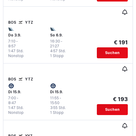
BOS
YTZ
Do 3.9.
So 6.9.
7:10
-
16:30
-
€ 191
8:57
21:27
1:47 Std.
4:57 Std.
Suchen
Nonstop
1 Stopp
BOS
YTZ
Di 15.9.
Di 15.9.
7:00
-
11:55
-
€ 193
8:47
15:50
1:47 Std.
3:55 Std.
Suchen
Nonstop
1 Stopp
BOS
YYZ