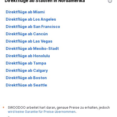
Direktflüge ab Städten in Nordamerika
Direktflüge ab Miami
Direktflüge ab Los Angeles
Direktflüge ab San Francisco
Direktflüge ab Cancún
Direktflüge ab Las Vegas
Direktflüge ab Mexiko-Stadt
Direktflüge ab Honolulu
Direktflüge ab Tampa
Direktflüge ab Calgary
Direktflüge ab Boston
Direktflüge ab Seattle
Direktflüge ab Atlanta
Direktflüge ab Denver
Direktflüge ab Fort Myers
SWOODOO arbeitet hart daran, genaue Preise zu erhalten, jedoch
*
wird keine Garantie für Preise übernommen
.
Direktflüge ab San Diego