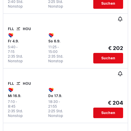
2:40 Std.
2:25 Std.
Suchen
Nonstop
Nonstop
FLL
HOU
Fr 4.9.
So 6.9.
5:40
-
11:25
-
€ 202
7:15
15:00
2:35 Std.
2:35 Std.
Suchen
Nonstop
Nonstop
FLL
HOU
Mi 16.9.
Do 17.9.
7:10
-
18:30
-
€ 204
8:45
21:55
2:35 Std.
2:25 Std.
Suchen
Nonstop
Nonstop