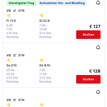
Günstigster Flug
Schnellster Hin- und Rückflug
VIE
STN
Fr 11.9.
Di 22.9.
6:35
-
7:45
-
€ 127
7:50
10:55
2:15 Std.
2:10 Std.
Suchen
Nonstop
Nonstop
VIE
STN
Sa 3.10.
Do 8.10.
20:45
-
7:55
-
€ 128
22:00
11:05
2:15 Std.
2:10 Std.
Suchen
Nonstop
Nonstop
VIE
STN