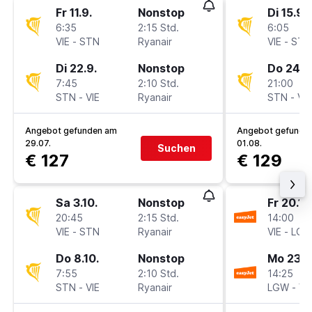
Fr 11.9.
Nonstop
Di 15.9.
6:35
2:15 Std.
6:05
VIE
-
STN
Ryanair
VIE
-
STN
Di 22.9.
Nonstop
Do 24.9
7:45
2:10 Std.
21:00
STN
-
VIE
Ryanair
STN
-
VIE
Angebot gefunden am
Angebot gefunde
29.07.
01.08.
Suchen
€ 127
€ 129
Sa 3.10.
Nonstop
Fr 20.11.
20:45
2:15 Std.
14:00
VIE
-
STN
Ryanair
VIE
-
LG
Do 8.10.
Nonstop
Mo 23.11
7:55
2:10 Std.
14:25
STN
-
VIE
Ryanair
LGW
-
VI