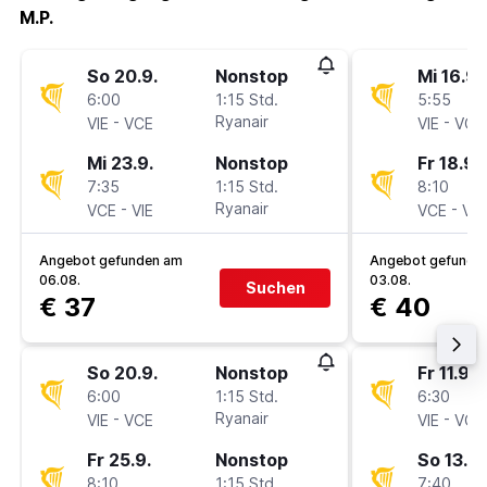
M.P.
So 20.9.
Nonstop
Mi 16.9.
6:00
1:15 Std.
5:55
-
Ryanair
-
VIE
VCE
VIE
VCE
Mi 23.9.
Nonstop
Fr 18.9.
7:35
1:15 Std.
8:10
-
Ryanair
-
VCE
VIE
VCE
VIE
Angebot gefunden am
Angebot gefunde
06.08.
03.08.
Suchen
€ 37
€ 40
So 20.9.
Nonstop
Fr 11.9.
6:00
1:15 Std.
6:30
-
Ryanair
-
VIE
VCE
VIE
VCE
Fr 25.9.
Nonstop
So 13.9.
8:10
1:15 Std.
7:40