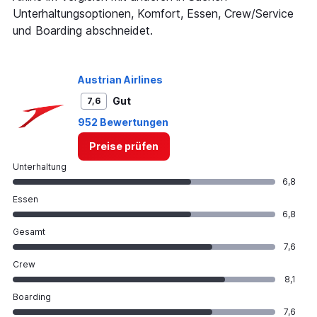
Y
Unterhaltungsoptionen, Komfort, Essen, Crew/Service
axis
und Boarding abschneidet.
displaying
values.
Range:
0
Austrian Airlines
to
Gut
7,6
240.
952 Bewertungen
Preise prüfen
Unterhaltung
6,8
Essen
6,8
Gesamt
7,6
Crew
8,1
Boarding
7,6