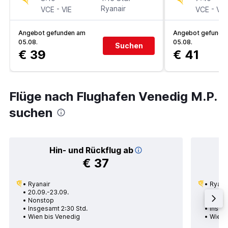
-
Ryanair
-
VCE
VIE
VCE
VIE
Angebot gefunden am
Angebot gefunde
05.08.
05.08.
Suchen
€ 39
€ 41
Flüge nach Flughafen Venedig M.P.
suchen
Hin- und Rückflug ab
€ 37
Ryanair
Ryana
20.09.-23.09.
12.08.
Nonstop
Nons
Insgesamt 2:30 Std.
Insges
Wien bis Venedig
Wien 