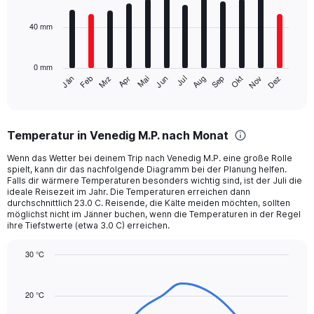
bars.
0
to
40 mm
The
150.
chart
has
0 mm
1
Mrz
Jun
Sep
Dez
Jän
Apr
Jul
Okt
Feb
Mai
Aug
Nov
X
End
of
axis
interactive
displaying
chart
categories.
Temperatur in Venedig M.P. nach Monat
Range:
12
Wenn das Wetter bei deinem Trip nach Venedig M.P. eine große Rolle
categories.
spielt, kann dir das nachfolgende Diagramm bei der Planung helfen.
The
Falls dir wärmere Temperaturen besonders wichtig sind, ist der Juli die
chart
ideale Reisezeit im Jahr. Die Temperaturen erreichen dann
durchschnittlich 23.0 C. Reisende, die Kälte meiden möchten, sollten
has
möglichst nicht im Jänner buchen, wenn die Temperaturen in der Regel
1
ihre Tiefstwerte (etwa 3.0 C) erreichen.
Y
axis
30 °C
displaying
Line
values.
Chart
graphic.
chart
Range:
with
20 °C
0
14
to