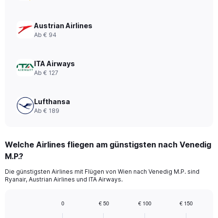
axis
displaying
values.
Austrian Airlines
Range:
Ab € 94
0
to
12.
ITA Airways
Ab € 127
Lufthansa
Ab € 189
Welche Airlines fliegen am günstigsten nach Venedig
M.P.?
Die günstigsten Airlines mit Flügen von Wien nach Venedig M.P. sind
Ryanair, Austrian Airlines und ITA Airways.
0
€ 50
€ 100
€ 150
Bar
Chart
graphic.
chart