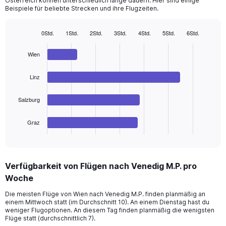
Österreich können unterschiedlich lange dauern. Hier sind einige
Beispiele für beliebte Strecken und ihre Flugzeiten.
0Std.
1Std.
2Std.
3Std.
4Std.
5Std.
6Std.
Bar
Chart
graphic.
chart
Wien
with
4
bars.
Linz
The
Salzburg
chart
has
1
Graz
X
End
of
axis
interactive
displaying
chart
categories.
Verfügbarkeit von Flügen nach Venedig M.P. pro
Range:
Woche
4
categories.
Die meisten Flüge von Wien nach Venedig M.P. finden planmäßig an
The
einem Mittwoch statt (im Durchschnitt 10). An einem Dienstag hast du
chart
weniger Flugoptionen. An diesem Tag finden planmäßig die wenigsten
has
Flüge statt (durchschnittlich 7).