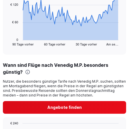
to
91
€ 120
30.
data
points.
€ 60
The
chart
has
1
0
90 Tage vorher
60 Tage vorher
30 Tage vorher
Am se…
X
End
of
axis
interactive
displaying
chart
categories.
Wann sind Flüge nach Venedig M.P. besonders
Range:
günstig?
91
categories.
Nutzer, die besonders günstige Tarife nach Venedig M.P. suchen, sollten
The
am Montagabend fliegen, wenn die Preise in der Regel am günstigsten
chart
sind. Preisbewusste Reisende sollten den Donnerstagnachmittag
has
meiden – dann sind Preise in der Regel am höchsten.
1
Y
Angebote finden
axis
displaying
values.
€ 240
Range: