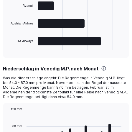
with
Ryanair
3
bars.
Austrian Airlines
The
chart
has
ITA Airways
1
X
End
of
axis
interactive
displaying
chart
categories.
Niederschlag in Venedig M.P. nach Monat
Range:
3
Was die Niederschläge angeht: Die Regenmenge in Venedig M.P. liegt
categories.
bei 54.0 - 87.0 mm pro Monat. November ist in der Regel der nasseste
The
Monat. Die Regenmenge kann 87.0 mm betragen. Februar ist im
chart
Allgemeinen der trockenste Zeitpunkt für eine Reise nach Venedig M.P..
Die Regenmenge beträgt dann etwa 54.0 mm.
has
1
Y
120 mm
axis
Bar
Chart
displaying
graphic.
chart
with
values.
80 mm
12
Range: