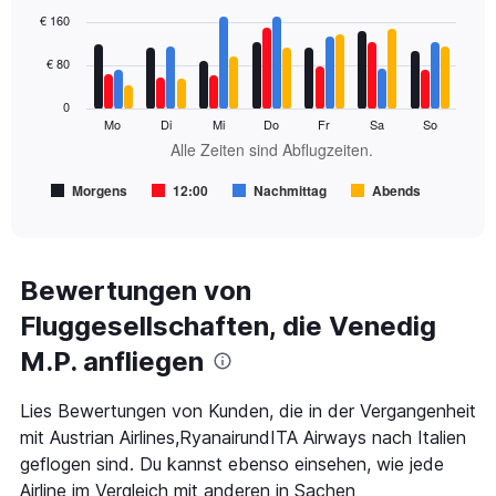
Bar
Chart
0
graphic.
chart
€ 160
to
with
180.
4
€ 80
data
series.
0
Mo
Di
Mi
Do
Fr
Sa
So
The
Alle Zeiten sind Abflugzeiten.
chart
has
Morgens
12:00
Nachmittag
Abends
1
End
of
X
interactive
axis
chart
displaying
Alle
Bewertungen von
Zeiten
Fluggesellschaften, die Venedig
sind
Abflugzeiten..
M.P. anfliegen
Range:
7
categories.
Lies Bewertungen von Kunden, die in der Vergangenheit
The
mit Austrian Airlines,RyanairundITA Airways nach Italien
chart
geflogen sind. Du kannst ebenso einsehen, wie jede
has
Airline im Vergleich mit anderen in Sachen
1