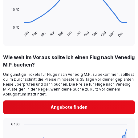
data
120.
points.
10 °C
The
chart
0 °C
has
Mrz
Jun
Sep
Dez
Jän
Apr
Jul
Okt
Feb
Mai
Aug
Nov
1
End
of
X
interactive
axis
chart
displaying
Wie weit im Voraus sollte ich einen Flug nach Venedig
categories.
Range:
M.P. buchen?
14
Um günstige Tickets für Flüge nach Venedig M.P. zu bekommen, solltest
categories.
du im Durchschnitt die Preise mindestens 35 Tage vor deiner geplanten
The
Reise überprüfen und dann buchen. Die Preise für Flüge nach Venedig
chart
M.P. steigen in der Regel, wenn deine Suche zu kurz vor deinem
has
Abflugdatum stattfindet.
1
Y
Angebote finden
axis
displaying
values.
€ 180
Range:
Chart
Chart
0
graphic.
with