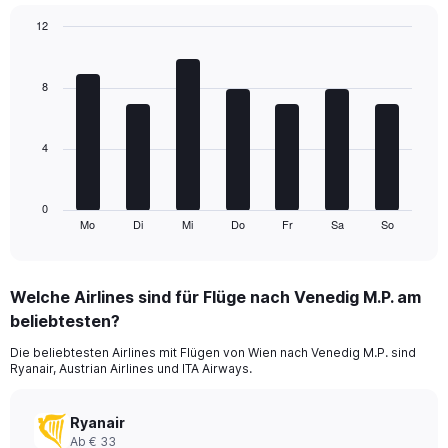
1
Y
12
axis
Bar
Chart
displaying
graphic.
chart
values.
with
8
Range:
7
bars.
0
to
4
The
360.
chart
has
1
0
Mo
Di
Mi
Do
Fr
Sa
So
X
End
of
axis
interactive
displaying
chart
categories.
Welche Airlines sind für Flüge nach Venedig M.P. am
Range:
beliebtesten?
7
categories.
Die beliebtesten Airlines mit Flügen von Wien nach Venedig M.P. sind
The
Ryanair, Austrian Airlines und ITA Airways.
chart
has
1
Ryanair
Y
Ab € 33