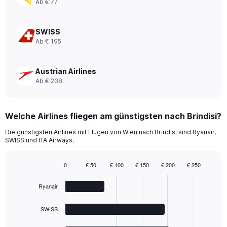
Ab € 77
0
to
840.
SWISS
Ab € 195
Austrian Airlines
Ab € 238
Welche Airlines fliegen am günstigsten nach Brindisi?
Die günstigsten Airlines mit Flügen von Wien nach Brindisi sind Ryanair,
SWISS und ITA Airways.
0
€ 50
€ 100
€ 150
€ 200
€ 250
Bar
Chart
graphic.
chart
Ryanair
with
4
bars.
SWISS
The