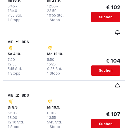
Mi 16.9.
Mi 23.9.
5:45
-
12:55
-
€ 102
13:40
23:50
7:55 Std.
10:55 Std.
Suchen
1 Stopp
1 Stopp
VIE
BDS
So 4.10.
Mo 12.10.
7:20
-
5:50
-
€ 104
12:35
15:25
5:15 Std.
9:35 Std.
Suchen
1 Stopp
1 Stopp
VIE
BDS
Di 8.9.
Mi 16.9.
5:50
-
8:10
-
€ 107
18:00
13:55
12:10 Std.
5:45 Std.
Suchen
1 Stopp
1 Stopp