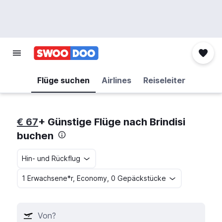
Flüge suchen
Airlines
Reiseleiter
€ 67
+ Günstige Flüge nach Brindisi
buchen
Hin- und Rückflug
1 Erwachsene*r, Economy, 0 Gepäckstücke
Von?