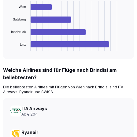
with
Wien
4
bars.
Salzburg
The
chart
Innsbruck
has
1
Linz
X
End
of
axis
interactive
displaying
chart
categories.
Welche Airlines sind für Flüge nach Brindisi am
Range:
beliebtesten?
4
categories.
Die beliebtesten Airlines mit Flügen von Wien nach Brindisi sind ITA
The
Airways, Ryanair und SWISS.
chart
has
1
ITA Airways
Y
Ab € 204
axis
displaying
values.
Ryanair
Range: