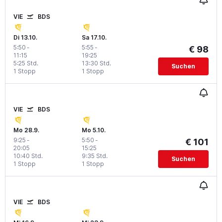
VIE
BDS
Di 13.10.
Sa 17.10.
5:50
-
5:55
-
€ 98
11:15
19:25
5:25 Std.
13:30 Std.
Suchen
1 Stopp
1 Stopp
VIE
BDS
Mo 28.9.
Mo 5.10.
9:25
-
5:50
-
€ 101
20:05
15:25
10:40 Std.
9:35 Std.
Suchen
1 Stopp
1 Stopp
VIE
BDS