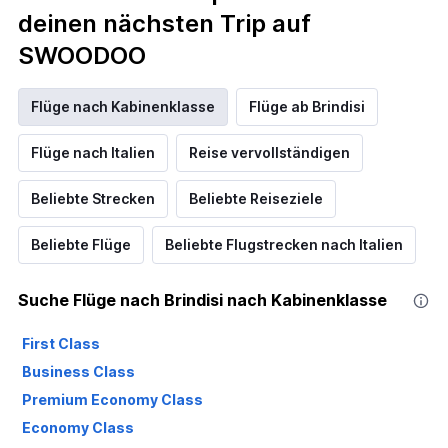
deinen nächsten Trip auf
SWOODOO
Flüge nach Kabinenklasse
Flüge ab Brindisi
Flüge nach Italien
Reise vervollständigen
Beliebte Strecken
Beliebte Reiseziele
Beliebte Flüge
Beliebte Flugstrecken nach Italien
Suche Flüge nach Brindisi nach Kabinenklasse
First Class
Business Class
Premium Economy Class
Economy Class