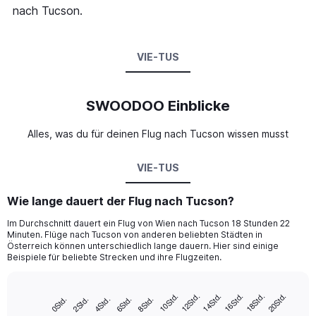
nach Tucson.
VIE-TUS
SWOODOO Einblicke
Alles, was du für deinen Flug nach Tucson wissen musst
VIE-TUS
Wie lange dauert der Flug nach Tucson?
Im Durchschnitt dauert ein Flug von Wien nach Tucson 18 Stunden 22
Minuten. Flüge nach Tucson von anderen beliebten Städten in
Österreich können unterschiedlich lange dauern. Hier sind einige
Beispiele für beliebte Strecken und ihre Flugzeiten.
18Std.
16Std.
14Std.
12Std.
10Std.
20Std.
8Std.
6Std.
4Std.
2Std.
0Std.
Bar
Chart
graphic.
chart