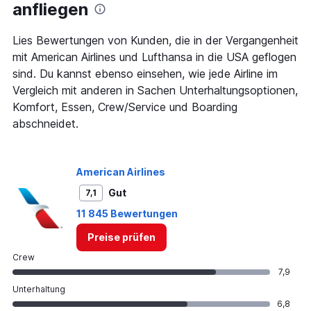
anfliegen
The
chart
has
Lies Bewertungen von Kunden, die in der Vergangenheit
1
mit American Airlines und Lufthansa in die USA geflogen
Y
sind. Du kannst ebenso einsehen, wie jede Airline im
axis
Vergleich mit anderen in Sachen Unterhaltungsoptionen,
displaying
values.
Komfort, Essen, Crew/Service und Boarding
Range:
abschneidet.
10
to
40.
American Airlines
Gut
7,1
11 845 Bewertungen
Preise prüfen
Crew
7,9
Unterhaltung
6,8