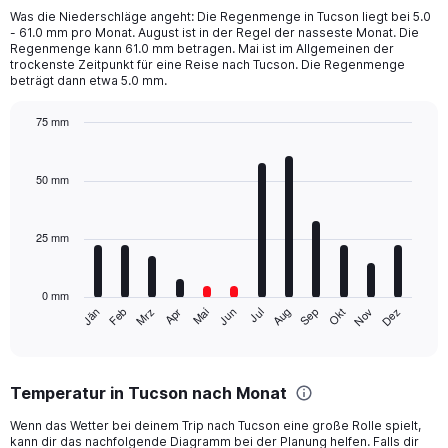
2
Was die Niederschläge angeht: Die Regenmenge in Tucson liegt bei 5.0
categories.
- 61.0 mm pro Monat. August ist in der Regel der nasseste Monat. Die
The
Regenmenge kann 61.0 mm betragen. Mai ist im Allgemeinen der
chart
trockenste Zeitpunkt für eine Reise nach Tucson. Die Regenmenge
beträgt dann etwa 5.0 mm.
has
1
Y
75 mm
axis
Bar
Chart
displaying
graphic.
chart
with
values.
50 mm
12
Range:
bars.
0
to
25 mm
The
1000.
chart
has
0 mm
1
Mrz
Jun
Sep
Dez
Jän
Apr
Jul
Okt
Feb
Mai
Aug
Nov
X
End
of
axis
interactive
displaying
chart
categories.
Temperatur in Tucson nach Monat
Range:
12
Wenn das Wetter bei deinem Trip nach Tucson eine große Rolle spielt,
categories.
kann dir das nachfolgende Diagramm bei der Planung helfen. Falls dir