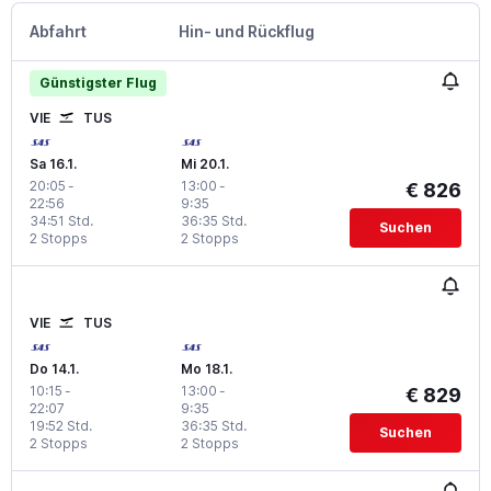
Abfahrt
Hin- und Rückflug
Günstigster Flug
VIE
TUS
Sa 16.1.
Mi 20.1.
20:05
-
13:00
-
€ 826
22:56
9:35
34:51 Std.
36:35 Std.
Suchen
2 Stopps
2 Stopps
VIE
TUS
Do 14.1.
Mo 18.1.
10:15
-
13:00
-
€ 829
22:07
9:35
19:52 Std.
36:35 Std.
Suchen
2 Stopps
2 Stopps