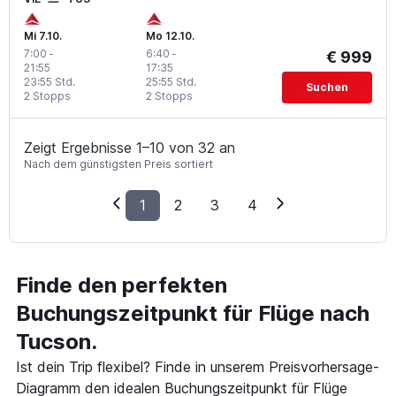
Mi 7.10.
Mo 12.10.
7:00
-
6:40
-
€ 999
21:55
17:35
23:55 Std.
25:55 Std.
Suchen
2 Stopps
2 Stopps
Zeigt Ergebnisse 1–10 von 32 an
Nach dem günstigsten Preis sortiert
1
2
3
4
Finde den perfekten
Buchungszeitpunkt für Flüge nach
Tucson.
Ist dein Trip flexibel? Finde in unserem Preisvorhersage-
Diagramm den idealen Buchungszeitpunkt für Flüge