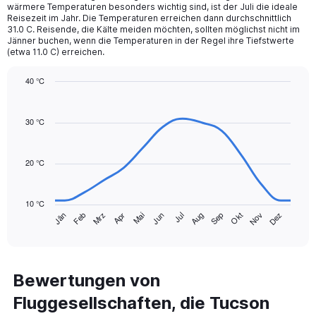
The
wärmere Temperaturen besonders wichtig sind, ist der Juli die ideale
chart
Reisezeit im Jahr. Die Temperaturen erreichen dann durchschnittlich
31.0 C. Reisende, die Kälte meiden möchten, sollten möglichst nicht im
has
Jänner buchen, wenn die Temperaturen in der Regel ihre Tiefstwerte
1
(etwa 11.0 C) erreichen.
Y
axis
40 °C
displaying
Line
values.
Chart
graphic.
chart
Range:
with
30 °C
0
14
to
data
75.
points.
20 °C
The
chart
10 °C
has
Mrz
Jun
Sep
Dez
Jän
Apr
Jul
Okt
Feb
Mai
Aug
Nov
1
End
of
X
interactive
axis
chart
displaying
categories.
Bewertungen von
Range:
Fluggesellschaften, die Tucson
14
categories.