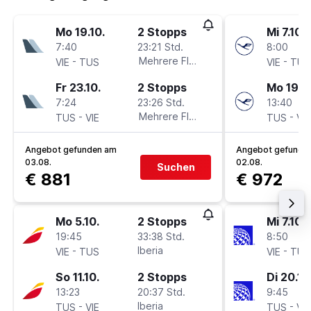
Mo 19.10.
2 Stopps
Mi 7.10.
7:40
23:21 Std.
8:00
-
Mehrere Fluglinien
-
VIE
TUS
VIE
TUS
Fr 23.10.
2 Stopps
Mo 19.10
7:24
23:26 Std.
13:40
-
Mehrere Fluglinien
-
TUS
VIE
TUS
VIE
Angebot gefunden am
Angebot gefunde
03.08.
02.08.
Suchen
€ 881
€ 972
Mo 5.10.
2 Stopps
Mi 7.10.
19:45
33:38 Std.
8:50
-
Iberia
-
VIE
TUS
VIE
TUS
So 11.10.
2 Stopps
Di 20.10
13:23
20:37 Std.
9:45
-
Iberia
-
TUS
VIE
TUS
VIE