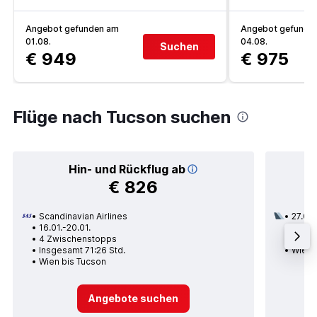
Angebot gefunden am
Angebot gefunde
01.08.
04.08.
Suchen
€ 949
€ 975
Flüge nach Tucson suchen
Hin- und Rückflug ab
€ 826
Scandinavian Airlines
27.09.
16.01.-20.01.
3 Zwi
4 Zwischenstopps
Insge
Insgesamt 71:26 Std.
Wien 
Wien bis Tucson
Angebote suchen