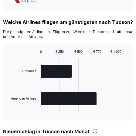
Ab € 745
0
to
1200.
Welche Airlines fliegen am günstigsten nach Tucson?
Die günstigsten Airlines mit Flügen von Wien nach Tucson sind Lufthansa
und American Airlines.
0
€ 250
€ 500
€ 750
€ 1 000
Bar
Chart
graphic.
chart
with
2
Lufthansa
bars.
The
chart
has
American Airlines
1
X
End
of
axis
interactive
displaying
chart
categories.
Niederschlag in Tucson nach Monat
Range: