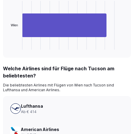
with
1
bar.
The
Wien
chart
has
1
X
End
of
axis
interactive
displaying
chart
categories.
Welche Airlines sind für Flüge nach Tucson am
Range:
beliebtesten?
1
categories.
Die beliebtesten Airlines mit Flügen von Wien nach Tucson sind
The
Lufthansa und American Airlines.
chart
has
1
Lufthansa
Y
Ab € 414
axis
displaying
values.
American Airlines
Range: