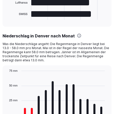
Lufthansa
chart
has
1
SWISS
X
End
of
axis
interactive
displaying
chart
categories.
Niederschlag in Denver nach Monat
Range:
4
Was die Niederschläge angeht: Die Regenmenge in Denver liegt bei
categories.
13.0 - 58.0 mm pro Monat. Mai ist in der Regel der nasseste Monat. Die
The
Regenmenge kann 58.0 mm betragen. Jänner ist im Allgemeinen der
chart
trockenste Zeitpunkt für eine Reise nach Denver. Die Regenmenge
beträgt dann etwa 13.0 mm.
has
1
Y
75 mm
axis
Bar
Chart
displaying
graphic.
chart
with
values.
50 mm
12
Range:
bars.
0
to
25 mm
The
800.
chart
has