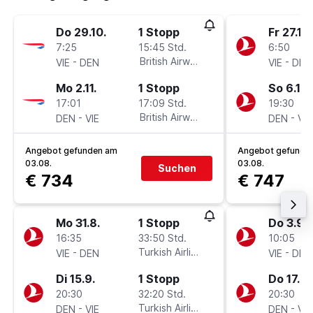
Do 29.10.
1 Stopp
Fr 27.11.
7:25
15:45 Std.
6:50
-
British Airways
-
VIE
DEN
VIE
DEN
Mo 2.11.
1 Stopp
So 6.12.
17:01
17:09 Std.
19:30
-
British Airways
-
DEN
VIE
DEN
VIE
Angebot gefunden am
Angebot gefunde
03.08.
03.08.
Suchen
€ 734
€ 747
Mo 31.8.
1 Stopp
Do 3.9.
16:35
33:50 Std.
10:05
-
Turkish Airlines
-
VIE
DEN
VIE
DEN
Di 15.9.
1 Stopp
Do 17.9.
20:30
32:20 Std.
20:30
-
Turkish Airlines
-
DEN
VIE
DEN
VIE