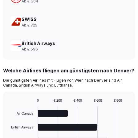
Ab € 304
0
to
1560.
SWISS
Ab € 725
British Airways
Ab € 596
Welche Airlines fliegen am günstigsten nach Denver?
Die günstigsten Airlines mit Flügen von Wien nach Denver sind Air
Canada, British Airways und Lufthansa.
0
€ 200
€ 400
€ 600
€ 800
Bar
Chart
graphic.
chart
Air Canada
with
4
bars.
British Airways
The