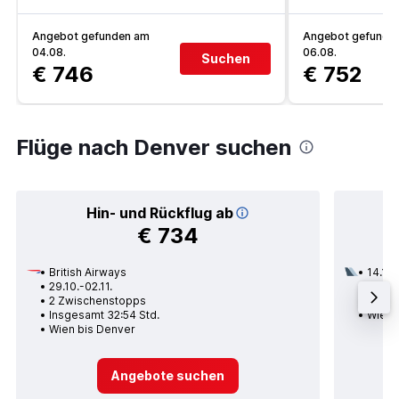
Angebot gefunden am
Angebot gefunde
04.08.
06.08.
Suchen
€ 746
€ 752
Flüge nach Denver suchen
Hin- und Rückflug ab
€ 734
British Airways
14.10.
29.10.-02.11.
3 Zwi
2 Zwischenstopps
Insge
Insgesamt 32:54 Std.
Wien 
Wien bis Denver
Angebote suchen