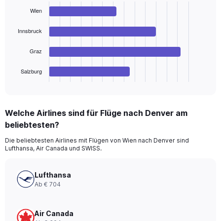
with
Wien
4
bars.
Innsbruck
The
chart
Graz
has
1
Salzburg
X
End
of
axis
interactive
displaying
chart
categories.
Welche Airlines sind für Flüge nach Denver am
Range:
beliebtesten?
4
categories.
Die beliebtesten Airlines mit Flügen von Wien nach Denver sind
The
Lufthansa, Air Canada und SWISS.
chart
has
1
Lufthansa
Y
Ab € 704
axis
displaying
values.
Air Canada
Range: