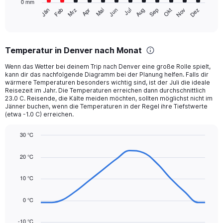
0 mm
1
Mrz
Jun
Sep
Dez
Jän
Apr
Jul
Okt
Feb
Mai
Aug
Nov
X
End
of
axis
interactive
displaying
chart
categories.
Temperatur in Denver nach Monat
Range:
12
Wenn das Wetter bei deinem Trip nach Denver eine große Rolle spielt,
categories.
kann dir das nachfolgende Diagramm bei der Planung helfen. Falls dir
The
wärmere Temperaturen besonders wichtig sind, ist der Juli die ideale
chart
Reisezeit im Jahr. Die Temperaturen erreichen dann durchschnittlich
23.0 C. Reisende, die Kälte meiden möchten, sollten möglichst nicht im
has
Jänner buchen, wenn die Temperaturen in der Regel ihre Tiefstwerte
1
(etwa -1.0 C) erreichen.
Y
axis
30 °C
displaying
Line
values.
Chart
graphic.
chart
Range:
20 °C
with
0
14
to
data
10 °C
75.
points.
0 °C
The
chart
-10 °C