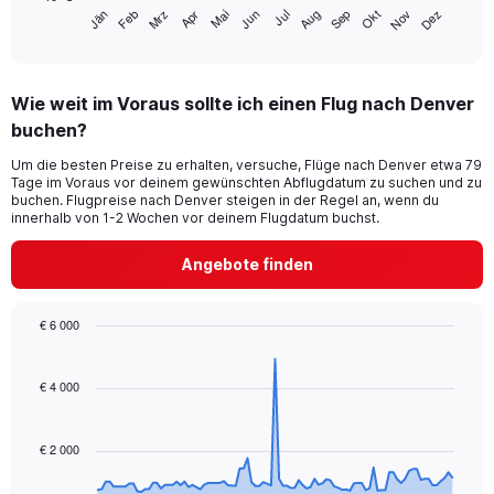
has
Jän
Feb
Mrz
Apr
Mai
Jun
Jul
Aug
Sep
Okt
Nov
Dez
1
End
of
X
interactive
axis
chart
displaying
Wie weit im Voraus sollte ich einen Flug nach Denver
categories.
Range:
buchen?
14
Um die besten Preise zu erhalten, versuche, Flüge nach Denver etwa 79
categories.
Tage im Voraus vor deinem gewünschten Abflugdatum zu suchen und zu
The
buchen. Flugpreise nach Denver steigen in der Regel an, wenn du
chart
innerhalb von 1-2 Wochen vor deinem Flugdatum buchst.
has
1
Angebote finden
Y
axis
displaying
€ 6 000
values.
Chart
Chart
Range:
graphic.
with
-10
91
€ 4 000
to
data
30.
points.
€ 2 000
The
chart