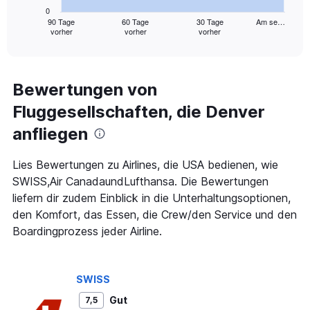
has
0
1
90 Tage
60 Tage
30 Tage
Am se…
vorher
vorher
vorher
X
End
of
axis
interactive
displaying
chart
categories.
Range:
Bewertungen von
91
Fluggesellschaften, die Denver
categories.
The
anfliegen
chart
has
1
Lies Bewertungen zu Airlines, die USA bedienen, wie
Y
SWISS,Air CanadaundLufthansa. Die Bewertungen
axis
liefern dir zudem Einblick in die Unterhaltungsoptionen,
displaying
den Komfort, das Essen, die Crew/den Service und den
values.
Range:
Boardingprozess jeder Airline.
0
to
6000.
SWISS
Gut
7,5