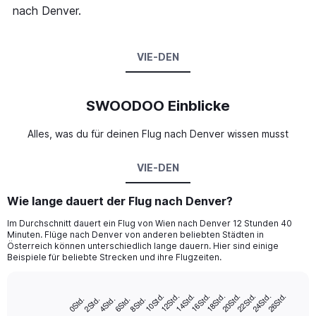
nach Denver.
VIE-DEN
SWOODOO Einblicke
Alles, was du für deinen Flug nach Denver wissen musst
VIE-DEN
Wie lange dauert der Flug nach Denver?
Im Durchschnitt dauert ein Flug von Wien nach Denver 12 Stunden 40
Minuten. Flüge nach Denver von anderen beliebten Städten in
Österreich können unterschiedlich lange dauern. Hier sind einige
Beispiele für beliebte Strecken und ihre Flugzeiten.
20Std.
14Std.
22Std.
16Std.
10Std.
24Std.
18Std.
12Std.
26Std.
8Std.
2Std.
4Std.
6Std.
0Std.
Bar
Chart
graphic.
chart