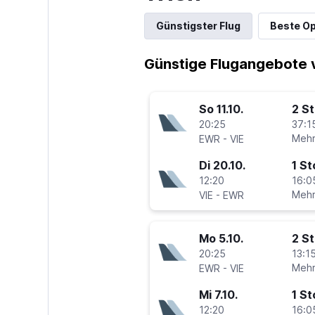
Günstigster Flug
Beste Op
Günstige Flugangebote v
So 11.10.
2 S
20:25
37:1
-
Mehr
EWR
VIE
Di 20.10.
1 S
12:20
16:0
-
Mehr
VIE
EWR
Mo 5.10.
2 S
20:25
13:15
-
Mehr
EWR
VIE
Mi 7.10.
1 S
12:20
16:0