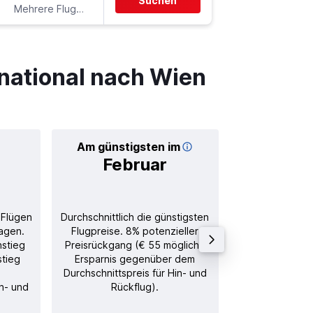
Suchen
Mehrere Fluglinien
-
VIE
EW
national nach Wien
Am günstigsten im
Durchschnitt
Februar
€ 
 Flügen
Durchschnittlich die günstigsten
Durchschnitt
agen.
Flugpreise. 8% potenzieller
Rückflug in
nstieg
Preisrückgang (€ 55 mögliche
stieg
Ersparnis gegenüber dem
Durchschnittspreis für Hin- und
in- und
Rückflug).