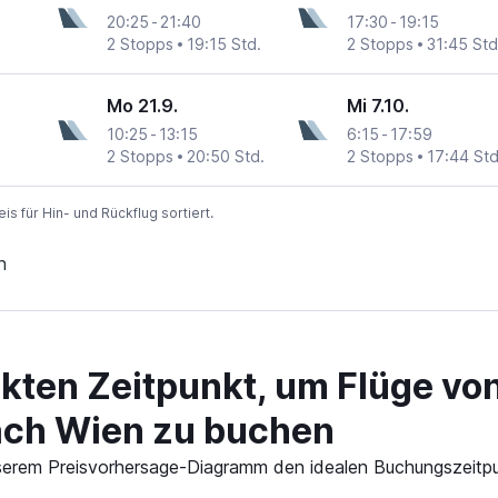
20:25
-
21:40
17:30
-
19:15
2 Stopps
19:15 Std.
2 Stopps
31:45 Std
Mo 21.9.
Mi 7.10.
10:25
-
13:15
6:15
-
17:59
2 Stopps
20:50 Std.
2 Stopps
17:44 Std
 für Hin- und Rückflug sortiert.
n
ekten Zeitpunkt, um Flüge vo
nach Wien zu buchen
 unserem Preisvorhersage-Diagramm den idealen Buchungszeitp