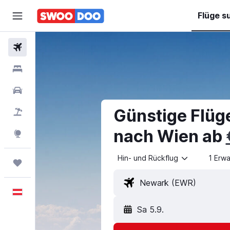
Flüge s
Flüge
Hotels
Mietwagen
Günstige Flüg
Pauschalreisen
nach Wien ab
Explore
Hin- und Rückflug
1 Erw
Trips
Deutsch
Sa 5.9.