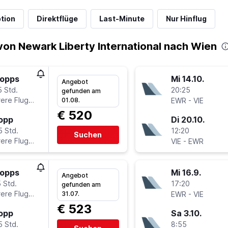
tion
Direktflüge
Last-Minute
Nur Hinflug
on Newark Liberty International nach Wien
topps
Mi 14.10.
Angebot
5 Std.
20:25
gefunden am
ere Fluglinien
-
01.08.
EWR
VIE
€ 520
topp
Di 20.10.
5 Std.
12:20
Suchen
ere Fluglinien
-
VIE
EWR
topps
Mi 16.9.
Angebot
 Std.
17:20
gefunden am
ere Fluglinien
-
31.07.
EWR
VIE
€ 523
topp
Sa 3.10.
5 Std.
8:55