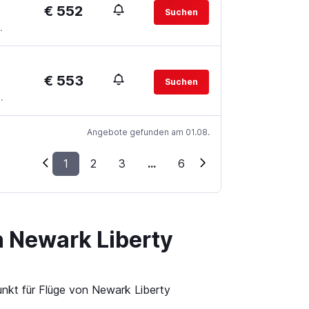
€ 552
Suchen
.
€ 553
Suchen
.
Angebote gefunden am 01.08.
1
2
3
...
6
n Newark Liberty
unkt für Flüge von Newark Liberty