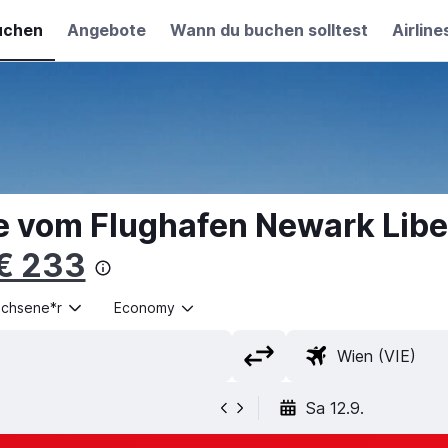
uchen
Angebote
Wann du buchen solltest
Airline
e vom Flughafen Newark Liber
€ 233
achsene*r
Economy
Sa 12.9.