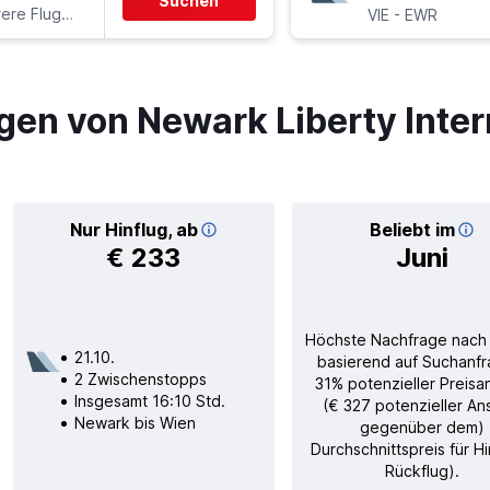
Suchen
ere Fluglinien
-
VIE
EWR
gen von Newark Liberty Inter
Nur Hinflug, ab
Beliebt im
€ 233
Juni
Höchste Nachfrage nach
21.10.
basierend auf Suchanfr
2 Zwischenstopps
31% potenzieller Preisa
Insgesamt 16:10 Std.
(€ 327 potenzieller An
Newark bis Wien
gegenüber dem)
Durchschnittspreis für H
Rückflug).