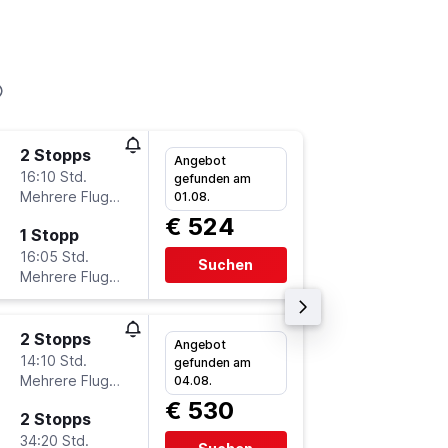
2 Stopps
Mo 14.9
Angebot
16:10 Std.
20:25
gefunden am
Mehrere Fluglinien
-
01.08.
EWR
VI
€ 524
1 Stopp
Mo 21.9
16:05 Std.
16:10
Suchen
Mehrere Fluglinien
-
VIE
EW
2 Stopps
Do 15.1
Angebot
14:10 Std.
20:25
gefunden am
Mehrere Fluglinien
-
04.08.
EWR
VI
€ 530
2 Stopps
Di 20.10
34:20 Std.
12:20