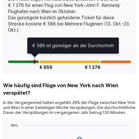
Y
€ 1 276 für einen Flug von New York–John F. Kennedy
axis
Flughafen nach Wien im Oktober.
displaying
Das günstigste kürzlich gefundene Ticket für diese
Number
of
Strecke kostete € 586 bei Mehrere Fluglinien (13. Okt.–23.
flights.
Okt.).
Range:
0
€ 586 ist günstiger als der Durchschnitt
to
15.
€ 659
€ 1 276
Wie häufig sind Flüge von New York nach Wien
verspätet?
In der Vergangenheit hatten ungefähr 26% der Flüge zwischen New York
und Wien in einer beliebigen Woche Verspätungen. Die durchschnittliche
Dauer der Verspätungen im vergangenen Jahr betrug 130 Minuten.
60%
Line
Chart
graphic.
chart