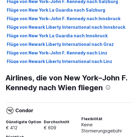
Flüge von New York–John F. Kennedy nach Salzburg
Flüge von New York La Guardia nach Salzburg
Flüge von New York–John F. Kennedy nach Innsbruck
Flüge von Newark Liberty International nach Innsbruck
Flüge von New York La Guardia nach Innsbruck
Flüge von Newark Liberty International nach Graz
Flüge von New York–John F. Kennedy nach Linz
Flüge von Newark Liberty International nach Linz
Flüge von New York–John F. Kennedy nach Graz
Airlines, die von New York–John F.
Flüge von New York La Guardia nach Graz
Kennedy nach Wien fliegen
Flüge von New York La Guardia nach Linz
Flüge von New Windsor nach Wien
Condor
Flexibilität
Günstigste Option
Durchschnitt
Keine
€ 412
€ 609
Stornierungsgebühr