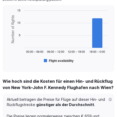
Y
axis
15
displaying
Bar
values.
Chart
Number of flights
graphic.
chart
Range:
10
with
0
6
to
bars.
5
1200.
The
chart
00:00 – 06:00
06:00 – 12:00
12:00 – 18:00
18:00 – 0:00
has
1
Flight availability
X
End
of
axis
interactive
displaying
chart
categories.
Wie hoch sind die Kosten für einen Hin- und Rückflug
Range:
von New York–John F. Kennedy Flughafen nach Wien?
6
categories.
The
Aktuell betragen die Preise für Flüge auf dieser Hin- und
chart
Rückflugstrecke
günstiger als der Durchschnitt
.
has
1
Die Preise liegen normalerweise zwischen € 659 und