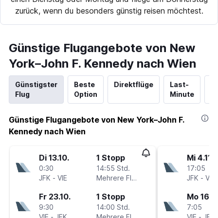
zurück, wenn du besonders günstig reisen möchtest.
Günstige Flugangebote von New
York–John F. Kennedy nach Wien
Günstigster
Beste
Direktflüge
Last-
N
Flug
Option
Minute
Hi
Günstige Flugangebote von New York–John F.
Kennedy nach Wien
Di 13.10.
1 Stopp
Mi 4.11.
0:30
14:55 Std.
17:05
JFK
-
VIE
Mehrere Fluglinien
JFK
-
VIE
Fr 23.10.
1 Stopp
Mo 16.11
9:30
14:00 Std.
7:05
VIE
-
JFK
Mehrere Fluglinien
VIE
-
JFK