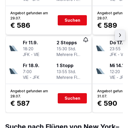
Angebot gefunden am
Angebot gefunde
29.07.
28.07.
Suchen
€ 586
€ 589
Fr 11.9.
2 Stopps
Do 17.9.
18:20
15:30 Std.
23:55
JFK
-
VIE
Mehrere Fluglinien
JFK
-
VIE
Fr 18.9.
1 Stopp
Mi 14.10
7:00
13:55 Std.
12:20
VIE
-
JFK
Mehrere Fluglinien
VIE
-
JFK
Angebot gefunden am
Angebot gefunde
28.07.
31.07.
Suchen
€ 587
€ 590
Suche nach Flügen von New York–