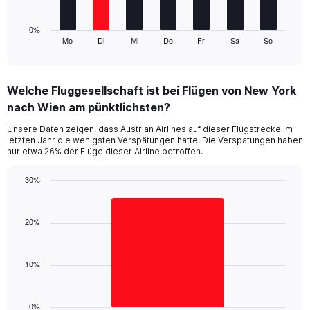
36.
chart
has
1
0%
Mo
Di
Mi
Do
Fr
Sa
So
X
End
of
axis
interactive
displaying
chart
categories.
Welche Fluggesellschaft ist bei Flügen von New York
Range:
nach Wien am pünktlichsten?
7
categories.
Unsere Daten zeigen, dass Austrian Airlines auf dieser Flugstrecke im
The
letzten Jahr die wenigsten Verspätungen hatte. Die Verspätungen haben
chart
nur etwa 26% der Flüge dieser Airline betroffen.
has
1
30%
Y
Bar
Chart
axis
graphic.
chart
displaying
with
20%
values.
1
Range:
bar.
0
10%
to
The
45.
chart
has
1
0%