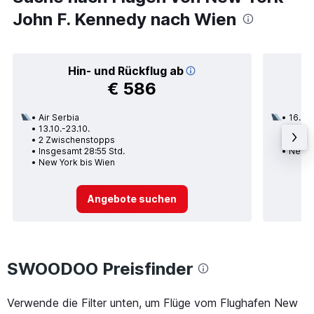
John F. Kennedy nach Wien
Hin- und Rückflug ab
€ 586
Air Serbia
16.09.
13.10.-23.10.
2 Zwi
2 Zwischenstopps
Insge
Insgesamt 28:55 Std.
New Y
New York bis Wien
Angebote suchen
SWOODOO Preisfinder
Verwende die Filter unten, um Flüge vom Flughafen New