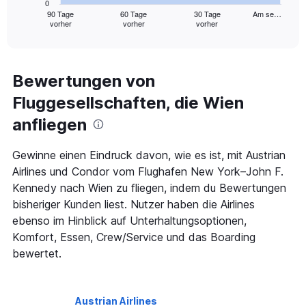
0
1
90 Tage
60 Tage
30 Tage
Am se…
vorher
vorher
vorher
X
End
of
axis
interactive
displaying
chart
categories.
Range:
Bewertungen von
91
Fluggesellschaften, die Wien
categories.
The
anfliegen
chart
has
1
Gewinne einen Eindruck davon, wie es ist, mit Austrian
Y
Airlines und Condor vom Flughafen New York–John F.
axis
Kennedy nach Wien zu fliegen, indem du Bewertungen
displaying
bisheriger Kunden liest. Nutzer haben die Airlines
values.
Range:
ebenso im Hinblick auf Unterhaltungsoptionen,
0
Komfort, Essen, Crew/Service und das Boarding
to
bewertet.
2400.
Austrian Airlines