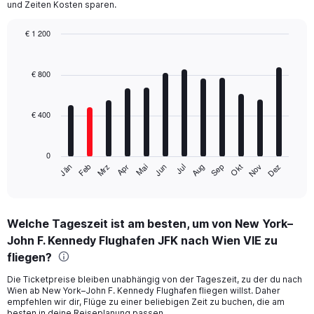
und Zeiten Kosten sparen.
€ 1 200
Bar
Chart
graphic.
chart
with
€ 800
12
bars.
€ 400
The
chart
has
0
1
Mrz
Jun
Sep
Dez
Jän
Apr
Jul
Okt
Feb
Mai
Aug
Nov
X
End
of
axis
interactive
displaying
chart
categories.
Welche Tageszeit ist am besten, um von New York–
Range:
John F. Kennedy Flughafen JFK nach Wien VIE zu
12
categories.
fliegen?
The
chart
Die Ticketpreise bleiben unabhängig von der Tageszeit, zu der du nach
Wien ab New York–John F. Kennedy Flughafen fliegen willst. Daher
has
empfehlen wir dir, Flüge zu einer beliebigen Zeit zu buchen, die am
1
besten in deine Reiseplanung passen.