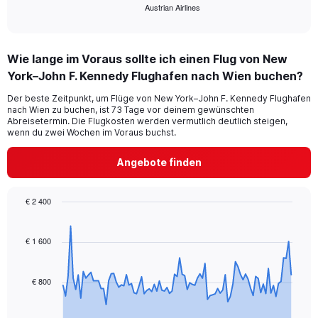
Austrian Airlines
X
End
of
axis
interactive
displaying
chart
categories.
Wie lange im Voraus sollte ich einen Flug von New
Range:
York–John F. Kennedy Flughafen nach Wien buchen?
1
categories.
Der beste Zeitpunkt, um Flüge von New York–John F. Kennedy Flughafen
The
nach Wien zu buchen, ist 73 Tage vor deinem gewünschten
chart
Abreisetermin. Die Flugkosten werden vermutlich deutlich steigen,
has
wenn du zwei Wochen im Voraus buchst.
1
Y
Angebote finden
axis
displaying
values.
€ 2 400
Range:
Chart
Chart
0
graphic.
with
to
91
€ 1 600
30.
data
points.
€ 800
The
chart
has