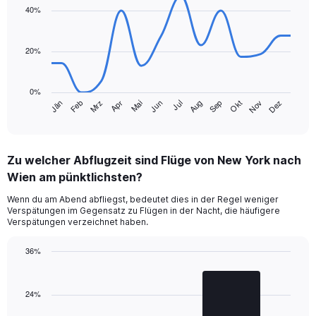
with
40%
14
data
points.
20%
The
chart
0%
has
Jän
Feb
Mrz
Apr
Mai
Jun
Jul
Aug
Sep
Okt
Nov
Dez
1
End
of
X
interactive
axis
chart
displaying
Zu welcher Abflugzeit sind Flüge von New York nach
categories.
Range:
Wien am pünktlichsten?
14
Wenn du am Abend abfliegst, bedeutet dies in der Regel weniger
categories.
Verspätungen im Gegensatz zu Flügen in der Nacht, die häufigere
The
Verspätungen verzeichnet haben.
chart
has
36%
1
Bar
Y
Chart
graphic.
chart
axis
with
24%
displaying
2
values.
bars.