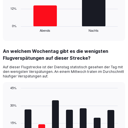
Range:
0
12%
The
to
chart
60.
has
1
0%
Abends
Nachts
X
End
of
axis
interactive
displaying
chart
categories.
An welchem Wochentag gibt es die wenigsten
Range:
Flugverspätungen auf dieser Strecke?
2
categories.
Auf dieser Flugstrecke ist der Dienstag statistisch gesehen der Tag mit
The
den wenigsten Verspätungen. An einem Mittwoch traten im Durchschnitt
chart
häufiger Verspätungen auf.
has
1
45%
Y
Bar
Chart
axis
graphic.
chart
displaying
with
30%
values.
7
Range:
bars.
0
15%
to
The