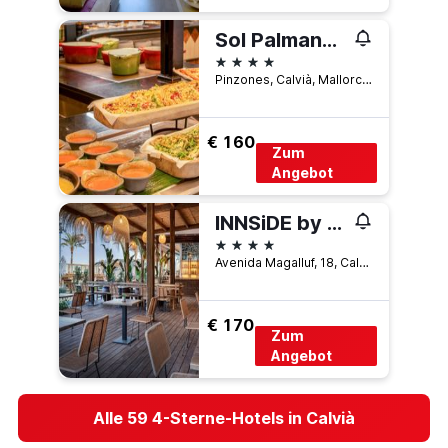
Sol Palmanova
4 Sterne
Pinzones, Calvià, Mallorca, Spanien
€ 160
Zum
Angebot
INNSiDE by Meliá Wave Calviá
4 Sterne
Avenida Magalluf, 18, Calvià, Mallorca, Spanien
€ 170
Zum
Angebot
Alle 59 4-Sterne-Hotels in Calvià