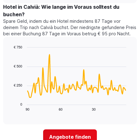
Zimmerpreis
chart
Sternen
für
Hotel in Calvià: Wie lange im Voraus solltest du
anzeigt
dieses
buchen?
Das
Wochenende
Diagramm
Spare Geld, indem du ein Hotel mindestens 87 Tage vor
in
hat
deinem Trip nach Calvià buchst. Der niedrigste gefundene Preis
den
1
bei einer Buchung 87 Tage im Voraus betrug € 95 pro Nacht.
letzten
Y-
3
Achse,
€ 750
Tagen,
die
aggregiert
Line
Chart
den
graphic.
chart
nach
durchschnittlichen
with
Sternebewertung.
€ 500
Zimmerpreis
90
Das
für
data
Diagramm
points.
heute
hat
€ 250
Nacht
1
Das
in
X-
folgende
den
Achse,
Diagramm
letzten
0
die
zeigt,
3
90
60
30
End
die
of
wie
Tagen
interactive
Hotelkategorien
sich
anzeigt.
chart
nach
der
Sternen
Preis
Angebote finden
anzeigt
für