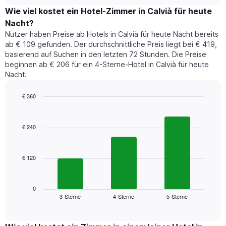
chart
Diagramm
den
Wie viel kostet ein Hotel-Zimmer in Calvià für heute
hat
durchschnittlichen
1
Nacht?
Preis
Y-
Nutzer haben Preise ab Hotels in Calvià für heute Nacht bereits
eines
Achse,
ab € 109 gefunden. Der durchschnittliche Preis liegt bei € 419,
Zimmers
die
basierend auf Suchen in den letzten 72 Stunden. Die Preise
für
den
beginnen ab € 206 für ein 4-Sterne-Hotel in Calvià für heute
den
durchschnittlichen
Nacht.
jeweiligen
Zimmerpreis
Wochentag.
anzeigt.
Das
€ 360
Diagramm
Bar
Chart
hat
graphic.
chart
1
with
€ 240
3
X-
bars.
Achse,
die
€ 120
Das
die
folgende
Wochentage
Diagramm
anzeigt.
zeigt
0
Das
3-Sterne
4-Sterne
5-Sterne
den
End
Diagramm
of
durchschnittlichen
hat
interactive
Zimmerpreis,
chart
1