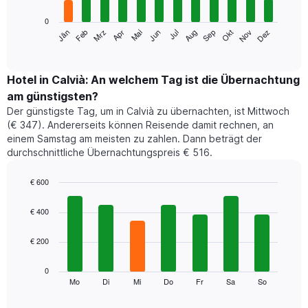
0
Das
Jän
Feb
Mrz
Apr
Mai
Jun
Jul
Aug
Sep
Okt
Nov
Dez
folgende
End
of
Diagramm
interactive
zeigt
chart
den
Hotel in Calvià: An welchem Tag ist die Übernachtung
durchschnittlichen
am günstigsten?
Zimmerpreis
Der günstigste Tag, um in Calvià zu übernachten, ist Mittwoch
im
(€ 347). Andererseits können Reisende damit rechnen, an
jeweiligen
einem Samstag am meisten zu zahlen. Dann beträgt der
Monat
durchschnittliche Übernachtungspreis € 516.
an.
Das
Diagramm
€ 600
hat
Bar
Chart
1
graphic.
chart
€ 400
with
X-
7
Achse,
€ 200
bars.
die
die
Das
0
Monate
folgende
Mo
Di
Mi
Do
Fr
Sa
So
End
anzeigt.
of
Diagramm
Das
interactive
zeigt