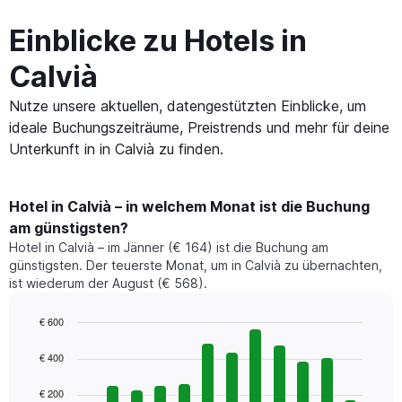
Einblicke zu Hotels in
Calvià
Nutze unsere aktuellen, datengestützten Einblicke, um
ideale Buchungszeiträume, Preistrends und mehr für deine
Unterkunft in in Calvià zu finden.
Hotel in Calvià – in welchem Monat ist die Buchung
am günstigsten?
Hotel in Calvià – im Jänner (€ 164) ist die Buchung am
günstigsten. Der teuerste Monat, um in Calvià zu übernachten,
ist wiederum der August (€ 568).
€ 600
Bar
Chart
graphic.
chart
€ 400
with
12
€ 200
bars.