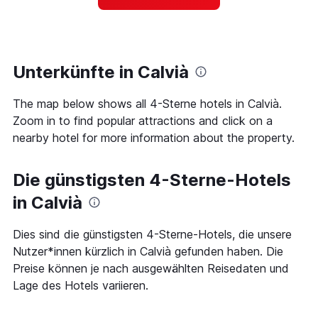
Das
ein
Diagramm
Zimmer
hat
ändert,
1
je
Y-
näher
Unterkünfte in Calvià
Achse,
das
die
Aufenthaltsdatum
den
The map below shows all 4-Sterne hotels in Calvià.
rückt.
durchschnittlichen
Das
Zoom in to find popular attractions and click on a
Zimmerpreis
Diagramm
nearby hotel for more information about the property.
an
hat
diesem
1
Wochenende
X-
Die günstigsten 4-Sterne-Hotels
anzeigt,
Achse,
der
die
in Calvià
in
die
den
Anzahl
Dies sind die günstigsten 4-Sterne-Hotels, die unsere
letzten
der
3
Nutzer*innen kürzlich in Calvià gefunden haben. Die
Tage
Tagen
vor
Preise können je nach ausgewählten Reisedaten und
gefunden
dem
Lage des Hotels variieren.
wurde.
Aufenthalt
anzeigt