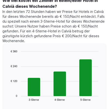
der
Wie viel kostet ein Zimmer in einem/einer Hotel in
Y-
für
Achse,
Calvià dieses Wochenende?
heute
die
In den letzten 72 Stunden haben wir Preise für Hotels in Calvià
Nacht
den
für dieses Wochenende bereits ab € 150/Nacht entdeckt. Falls
in
durchschnittlichen
du speziell nach einem 3-Sterne-Hotel für dieses Wochenende
den
Zimmerpreis
suchst: Unsere Nutzer haben Preise schon ab € 150/Nacht
letzten
anzeigt.
gefunden. Für ein 4-Sterne-Hotel in Calvià betrug der
3
günstigste kürzlich gefundene Preis € 200/Nacht für dieses
Tagen
Wochenende.
gefunden
wurde,
aggregiert
€ 360
nach
Bar
Chart
Sternebewertung.
graphic.
chart
with
Das
€ 240
3
Diagramm
bars.
hat
1
€ 120
Das
X-
folgende
Achse,
Diagramm
die
zeigt
0
die
3-Sterne
4-Sterne
5-Sterne
den
End
Hotelkategorien
of
durchschnittlichen
nach
interactive