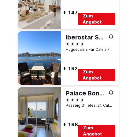
€ 147
Zum
Angebot
Iberostar Selection Jardín del Sol Suites - Adults Only
4 Sterne
Huguet de's Far Calvia 7180 ES, Calvià, Mallorca, Spanien
€ 192
Zum
Angebot
Palace Bonanza Playa Resort & Spa By Olivia Hotels Collection
4 Sterne
Passeig d'Illetes, 21, Calvià, Mallorca, Spanien
€ 198
Zum
Angebot