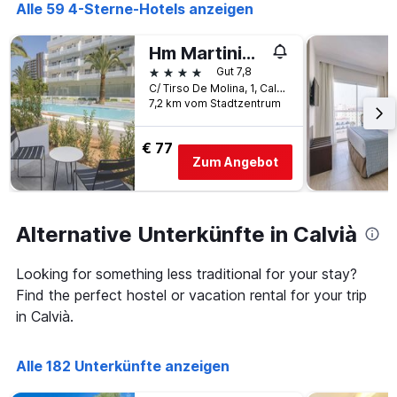
Das
Alle 59 4-Sterne-Hotels anzeigen
Diagramm
hat
Hm Martinique
1
Y-
4 Sterne
Gut 7,8
Achse,
C/ Tirso De Molina, 1, Calvià, Mallorca, Spanien
die
7,2 km vom Stadtzentrum
den
durchschnittlichen
€ 77
Zimmerpreis
Zum Angebot
anzeigt
Alternative Unterkünfte in Calvià
Looking for something less traditional for your stay?
Find the perfect hostel or vacation rental for your trip
in Calvià.
Alle 182 Unterkünfte anzeigen