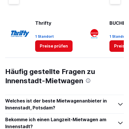
Thrifty
BUCHBI
1 Standort
1 Standort
Preise prüfen
Preise
Häufig gestellte Fragen zu
Innenstadt-Mietwagen
Welches ist der beste Mietwagenanbieter in
Innenstadt, Potsdam?
Bekomme ich einen Langzeit-Mietwagen am
Innenstadt?