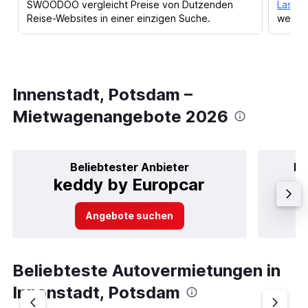
SWOODOO vergleicht Preise von Dutzenden
Lass d
Reise-Websites in einer einzigen Suche.
werden
Innenstadt, Potsdam –
Mietwagenangebote 2026
Beliebtester Anbieter
Be
keddy by Europcar
Angebote suchen
Beliebteste Autovermietungen in
Innenstadt, Potsdam