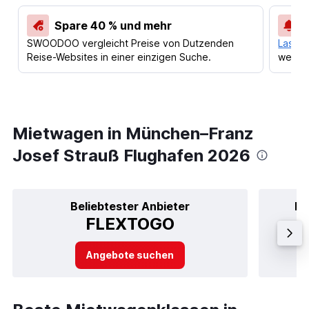
Spare 40 % und mehr
SWOODOO vergleicht Preise von Dutzenden
Lass d
Reise-Websites in einer einzigen Suche.
werden
Mietwagen in München–Franz
Josef Strauß Flughafen 2026
Beliebtester Anbieter
Be
FLEXTOGO
Angebote suchen