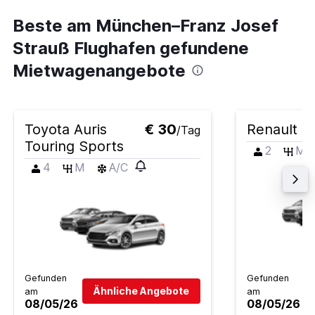
Beste am München–Franz Josef
Strauß Flughafen gefundene
Mietwagenangebote
Toyota Auris
€ 30
Renault Cl
/Tag
Touring Sports
2
M
4
M
A/C
Gefunden
Gefunden
Ähnliche Angebote
am
am
08/05/26
08/05/26