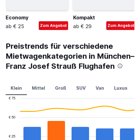
Economy
Kompakt
ab € 25
Zum Angebot
ab € 29
Zum Angebot
Preistrends für verschiedene
Mietwagenkategorien in München–
Franz Josef Strauß Flughafen
Klein
Mittel
Groß
SUV
Van
Luxus
C
€ 75
Combination
Chart
graphic.
chart
with
€ 50
2
data
series.
€ 25