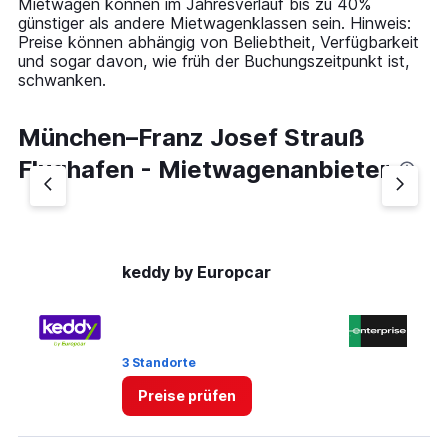
Mietwagen können im Jahresverlauf bis zu 40%
günstiger als andere Mietwagenklassen sein. Hinweis:
Preise können abhängig von Beliebtheit, Verfügbarkeit
und sogar davon, wie früh der Buchungszeitpunkt ist,
schwanken.
München–Franz Josef Strauß
Flughafen - Mietwagenanbieter
keddy by Europcar
En
3 Standorte
1 
Preise prüfen