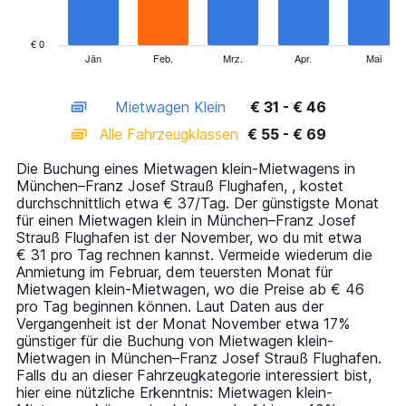
The
chart
has
€ 0
1
Jän
Feb.
Mrz.
Apr.
Mai
End
of
X
interactive
axis
chart
Mietwagen Klein
€ 31 - € 46
displaying
categories.
Alle Fahrzeugklassen
€ 55 - € 69
Range:
14
Die Buchung eines Mietwagen klein-Mietwagens in
categories.
München–Franz Josef Strauß Flughafen, , kostet
The
durchschnittlich etwa € 37/Tag. Der günstigste Monat
chart
für einen Mietwagen klein in München–Franz Josef
has
Strauß Flughafen ist der November, wo du mit etwa
1
€ 31 pro Tag rechnen kannst. Vermeide wiederum die
Y
Anmietung im Februar, dem teuersten Monat für
axis
Mietwagen klein-Mietwagen, wo die Preise ab € 46
displaying
pro Tag beginnen können. Laut Daten aus der
values.
Vergangenheit ist der Monat November etwa 17%
Range:
günstiger für die Buchung von Mietwagen klein-
0
Mietwagen in München–Franz Josef Strauß Flughafen.
to
Falls du an dieser Fahrzeugkategorie interessiert bist,
75.
hier eine nützliche Erkenntnis: Mietwagen klein-