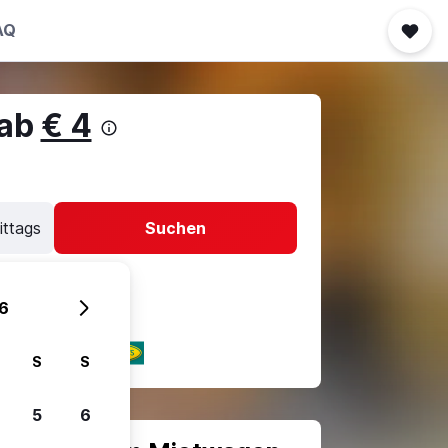
AQ
 ab
€ 4
ittags
Suchen
6
S
S
5
6