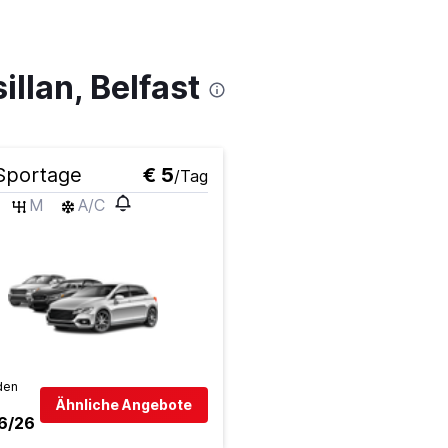
llan, Belfast
Sportage
€ 5
/Tag
M
A/C
den
Ähnliche Angebote
6/26