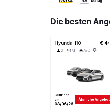
Mäßig
4,6
3 Bewertungen
1 Standort
Die besten Ange
Shouqi
Hyundai i10
€ 4
/
2 Standorte
2
M
A/C
keddy by Europ
3 Standorte
Gefunden
Sunnycars
Ähnliche Angebot
am
08/06/26
1 Standort