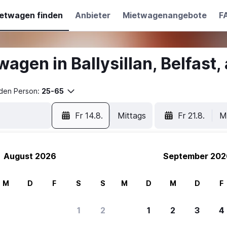
etwagen finden
Anbieter
Mietwagenangebote
F
agen in Ballysillan, Belfast,
nden Person:
25-65
Fr 14.8.
Mittags
Fr 21.8.
M
August 2026
September 202
M
D
F
S
S
M
D
M
D
F
1
2
1
2
3
4