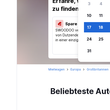
Erfahre, warum uns
3
4
zu finden.
10
11
Spare 40 % und mehr
17
18
SWOODOO vergleicht Preise
von Dutzenden Reise-Websites
24
25
in einer einzigen Suche.
31
Mietwagen
Europa
Großbritannien
Beliebteste Aut