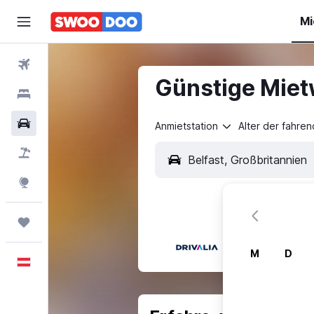
Mi
Flüge
Günstige Mietw
Hotels
Mietwagen
Anmietstation
Alter der fahre
Pauschalreisen
Explore
Trips
M
D
Deutsch