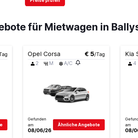
Preise prüfen
bote für Mietwagen in Ballysi
Preise prüfen
Opel Corsa
€ 5
Kia 
Tag
/Tag
2
M
A/C
4
car
Preise prüfen
Gefunden
Gefun
e
Ähnliche Angebote
am
am
Preise prüfen
08/06/26
08/0