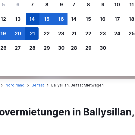
ere Reisenden sich für SWOODOO ent
5
6
7
8
9
7
8
9
10
11
12
13
14
15
16
14
15
16
17
18
Individuelle
Preisalarm
19
20
21
22
23
21
22
23
24
25
Anpassung von 
Lass dich benachrichtigen
,
Filtere deine
wenn Preise reduziert werden,
26
27
28
29
30
28
29
30
Mietwagenergebnisse na
um kein tolles Angebot zu
Anbieter, Preis, Fahrzeug
verpassen.
und mehr.
Nordirland
Belfast
Ballysillan, Belfast Mietwagen
overmietungen in Ballysillan,