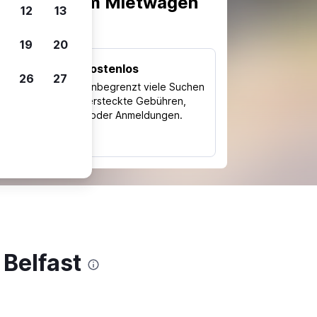
scheiden, um Mietwagen
12
13
19
20
Kostenlos
26
27
Trips
Nutze unbegrenzt viele Suchen
ohne versteckte Gebühren,
ch
Kosten oder Anmeldungen.
typ
 Belfast