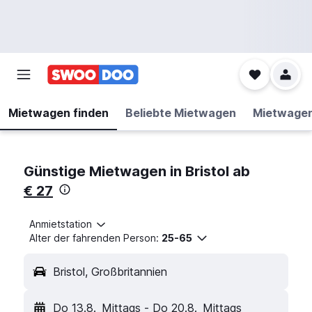
Mietwagen finden
Beliebte Mietwagen
Mietwage
Günstige Mietwagen in Bristol ab
€ 27
Anmietstation
Alter der fahrenden Person:
25-65
Bristol, Großbritannien
Do 13.8.
Mittags
-
Do 20.8.
Mittags