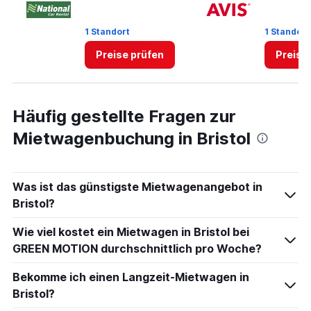
to
45.
1 Standort
1 Standort
Preise prüfen
Preise
Häufig gestellte Fragen zur
Mietwagenbuchung in Bristol
Was ist das günstigste Mietwagenangebot in
Bristol?
Wie viel kostet ein Mietwagen in Bristol bei
GREEN MOTION durchschnittlich pro Woche?
Bekomme ich einen Langzeit-Mietwagen in
Bristol?