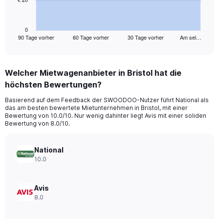
The
chart
has
1
0
90 Tage vorher
60 Tage vorher
30 Tage vorher
Am sel…
X
End
of
axis
interactive
displaying
chart
categories.
Welcher Mietwagenanbieter in Bristol hat die
Range:
höchsten Bewertungen?
91
categories.
Basierend auf dem Feedback der SWOODOO-Nutzer führt National als
The
das am besten bewertete Mietunternehmen in Bristol, mit einer
chart
Bewertung von 10.0/10. Nur wenig dahinter liegt Avis mit einer soliden
has
Bewertung von 8.0/10.
1
Y
axis
National
displaying
10.0
values.
Range:
0
Avis
to
8.0
60.