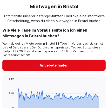
Mietwagen in Bristol
Triff mithilfe unserer datengestützten Einblicke eine informierte
Entscheidung, wenn du einen Mietwagen in Bristol buchst.
Wie viele Tage im Voraus sollte ich ich einen
Mietwagen in Bristol buchen?
Wenn du deinen Mietwagen in Bristol 83 Tage im Voraus buchst, kannst
du viel Geld sparen. Der Durchschnittspreis pro Tag beträgt zu diesem
Zeitpunkt € 29. Das ist eine Ersparnis von 28% im Vergleich zum
Jahresdurchschnitt.
Angebote finden
€ 60
Chart
Chart
graphic.
with
91
€ 40
data
points.
€ 20