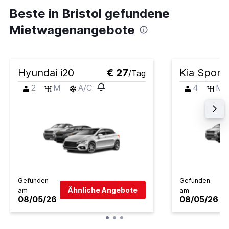
Beste in Bristol gefundene
Mietwagenangebote
Hyundai i20
€ 27
Kia Sport
/Tag
2
M
A/C
4
M
Gefunden
Gefunden
Ähnliche Angebote
am
am
08/05/26
08/05/26