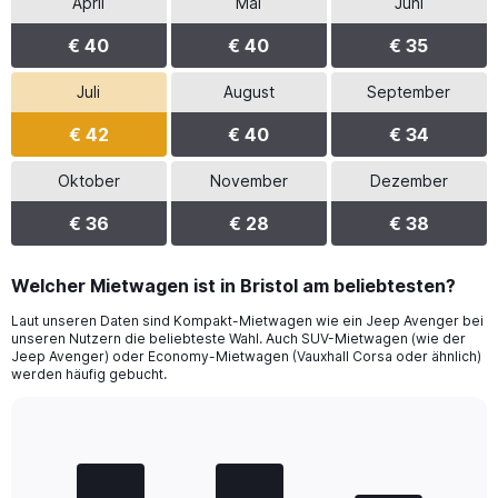
April
Mai
Juni
€ 40
€ 40
€ 35
Juli
August
September
€ 42
€ 40
€ 34
Oktober
November
Dezember
€ 36
€ 28
€ 38
Welcher Mietwagen ist in Bristol am beliebtesten?
Laut unseren Daten sind Kompakt-Mietwagen wie ein Jeep Avenger bei
unseren Nutzern die beliebteste Wahl. Auch SUV-Mietwagen (wie der
Jeep Avenger) oder Economy-Mietwagen (Vauxhall Corsa oder ähnlich)
werden häufig gebucht.
Bar
Chart
graphic.
chart
with
3