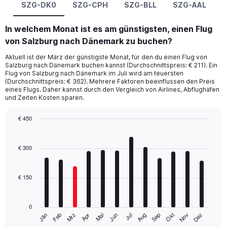
SZG-DK0
SZG-CPH
SZG-BLL
SZG-AAL
In welchem Monat ist es am günstigsten, einen Flug
von Salzburg nach Dänemark zu buchen?
Aktuell ist der März der günstigste Monat, für den du einen Flug von
Salzburg nach Dänemark buchen kannst (Durchschnittspreis: € 211). Ein
Flug von Salzburg nach Dänemark im Juli wird am teuersten
(Durchschnittspreis: € 362). Mehrere Faktoren beeinflussen den Preis
eines Flugs. Daher kannst durch den Vergleich von Airlines, Abflughäfen
und Zeiten Kosten sparen.
€ 450
Bar
Chart
graphic.
chart
with
€ 300
12
bars.
€ 150
The
chart
has
0
1
Mrz
Jun
Sep
Dez
Jän
Apr
Jul
Okt
Feb
Mai
Aug
Nov
X
End
of