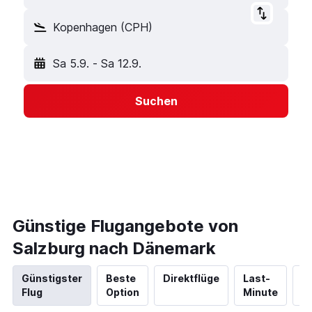
Kopenhagen (CPH)
Sa 5.9.
-
Sa 12.9.
Suchen
Günstige Flugangebote von
Salzburg nach Dänemark
Günstigster
Beste
Direktflüge
Last-
N
Flug
Option
Minute
Hi