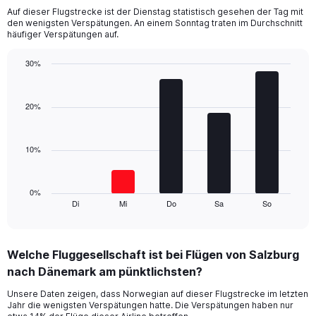
categories.
Auf dieser Flugstrecke ist der Dienstag statistisch gesehen der Tag mit
The
den wenigsten Verspätungen. An einem Sonntag traten im Durchschnitt
chart
häufiger Verspätungen auf.
has
1
30%
Y
Bar
Chart
axis
graphic.
chart
displaying
with
20%
values.
5
Range:
bars.
0
10%
to
The
24.
chart
has
1
0%
Di
Mi
Do
Sa
So
X
End
of
axis
interactive
displaying
chart
categories.
Welche Fluggesellschaft ist bei Flügen von Salzburg
Range:
nach Dänemark am pünktlichsten?
5
categories.
Unsere Daten zeigen, dass Norwegian auf dieser Flugstrecke im letzten
The
Jahr die wenigsten Verspätungen hatte. Die Verspätungen haben nur
chart