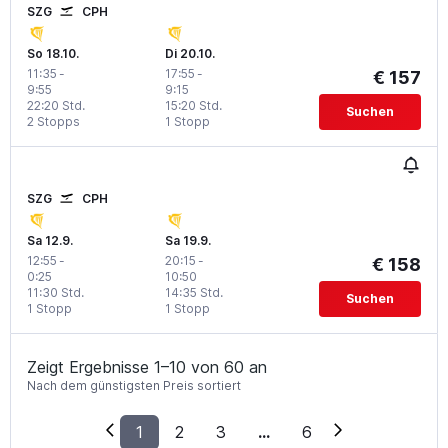
SZG
CPH
So 18.10.
Di 20.10.
11:35
-
17:55
-
€ 157
9:55
9:15
22:20 Std.
15:20 Std.
Suchen
2 Stopps
1 Stopp
SZG
CPH
Sa 12.9.
Sa 19.9.
12:55
-
20:15
-
€ 158
0:25
10:50
11:30 Std.
14:35 Std.
Suchen
1 Stopp
1 Stopp
Zeigt Ergebnisse 1–10 von 60 an
Nach dem günstigsten Preis sortiert
1
2
3
...
6