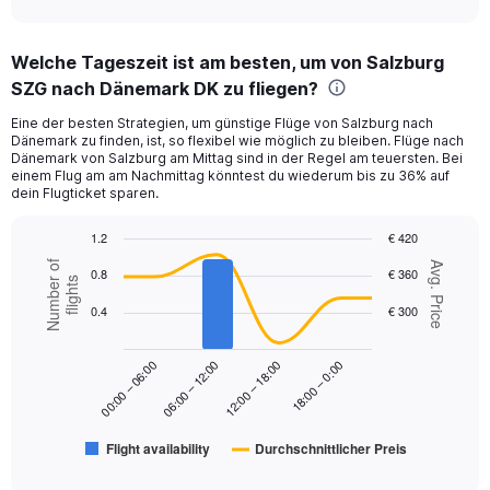
axis
interactive
displaying
chart
categories.
Welche Tageszeit ist am besten, um von Salzburg
Range:
SZG nach Dänemark DK zu fliegen?
12
categories.
Eine der besten Strategien, um günstige Flüge von Salzburg nach
The
Dänemark zu finden, ist, so flexibel wie möglich zu bleiben. Flüge nach
chart
Dänemark von Salzburg am Mittag sind in der Regel am teuersten. Bei
has
einem Flug am am Nachmittag könntest du wiederum bis zu 36% auf
1
dein Flugticket sparen.
Y
axis
1.2
€ 420
displaying
Combination
Chart
Number of
Avg. Price
values.
0.8
€ 360
graphic.
chart
flights
Range:
with
0.4
€ 300
2
0
data
to
series.
450.
18:00 – 0:00
00:00 – 06:00
06:00 – 12:00
12:00 – 18:00
The
chart
has
Flight availability
Durchschnittlicher Preis
1
End
of
X
interactive