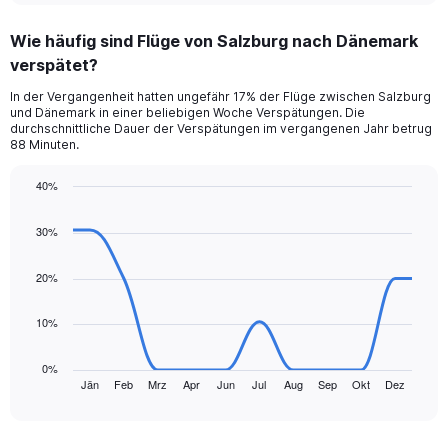
axis
chart
displaying
Wie häufig sind Flüge von Salzburg nach Dänemark
categories.
Range:
verspätet?
6
In der Vergangenheit hatten ungefähr 17% der Flüge zwischen Salzburg
categories.
und Dänemark in einer beliebigen Woche Verspätungen. Die
The
durchschnittliche Dauer der Verspätungen im vergangenen Jahr betrug
chart
88 Minuten.
has
2
40%
Y
Line
Chart
axes
graphic.
chart
30%
displaying
with
Avg.
12
Price
data
20%
points.
and
Number
10%
The
of
chart
flights.
has
0%
1
Jän
Feb
Mrz
Apr
Jun
Jul
Aug
Sep
Okt
Dez
End
of
X
interactive
axis
chart
displaying