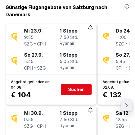
Günstige Flugangebote von Salzburg nach
Dänemark
Mi 23.9.
1 Stopp
Do 24.9
9:55
7:50 Std.
11:00
-
Ryanair
-
SZG
CPH
SZG
CP
So 27.9.
1 Stopp
So 27.9.
5:45
5:05 Std.
5:45
-
Ryanair
-
CPH
SZG
CPH
SZ
Angebot gefunden am
Angebot gefunde
04.08.
02.08.
Suchen
€ 104
€ 132
Mi 30.9.
1 Stopp
Sa 12.9.
9:55
7:50 Std.
12:55
-
Ryanair
-
SZG
CPH
SZG
CP