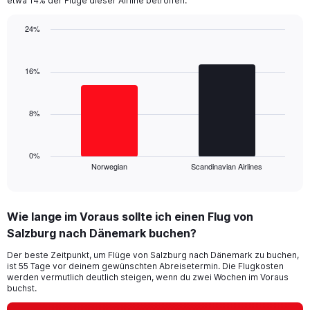
etwa 14% der Flüge dieser Airline betroffen.
has
1
24%
Y
Bar
Chart
axis
graphic.
chart
displaying
with
16%
values.
2
Range:
bars.
0
8%
to
The
30.
chart
has
1
0%
Norwegian
Scandinavian Airlines
X
End
of
axis
interactive
displaying
chart
categories.
Wie lange im Voraus sollte ich einen Flug von
Range:
Salzburg nach Dänemark buchen?
2
categories.
Der beste Zeitpunkt, um Flüge von Salzburg nach Dänemark zu buchen,
The
ist 55 Tage vor deinem gewünschten Abreisetermin. Die Flugkosten
chart
werden vermutlich deutlich steigen, wenn du zwei Wochen im Voraus
has
buchst.
1