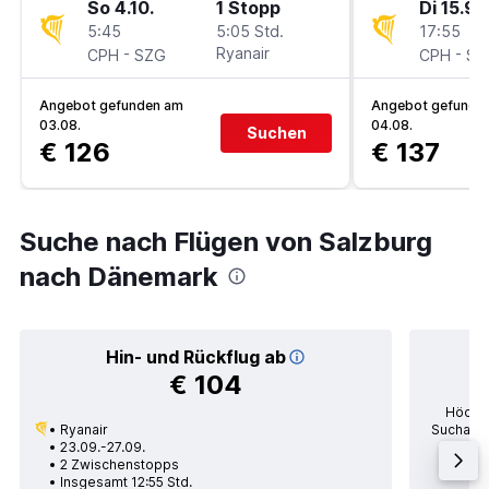
So 4.10.
1 Stopp
Di 15.9.
5:45
5:05 Std.
17:55
-
Ryanair
-
CPH
SZG
CPH
SZ
Angebot gefunden am
Angebot gefunde
03.08.
04.08.
Suchen
€ 126
€ 137
Suche nach Flügen von Salzburg
nach Dänemark
Hin- und Rückflug ab
€ 104
Höchst
Ryanair
Suchanfr
23.09.-27.09.
po
2 Zwischenstopps
Durc
Insgesamt 12:55 Std.