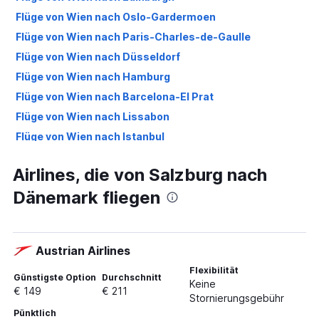
Flüge von Wien nach Oslo-Gardermoen
Flüge von Wien nach Paris-Charles-de-Gaulle
Flüge von Wien nach Düsseldorf
Flüge von Wien nach Hamburg
Flüge von Wien nach Barcelona-El Prat
Flüge von Wien nach Lissabon
Flüge von Wien nach Istanbul
Flüge von Wien nach London City
Airlines, die von Salzburg nach
Flüge von Wien nach Berlin
Dänemark fliegen
Flüge von Wien nach Belgrad
Flüge von Wien nach Amsterdam
Flüge von Wien nach London Gatwick
Austrian Airlines
Flüge von Wien nach London-Heathrow
Flexibilität
Flüge von Wien nach Kopenhagen
Günstigste Option
Durchschnitt
Keine
€ 149
€ 211
Flüge von Wien nach London Luton
Stornierungsgebühr
Pünktlich
Flüge von Wien nach Glasgow