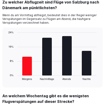
Zu welcher Abflugzeit sind Flüge von Salzburg nach
categories.
Range:
Dänemark am pünktlichsten?
12
Wenn du am Vormittag abfliegst, bedeutet dies in der Regel weniger
categories.
Verspätungen im Gegensatz zu Flügen am Abend, die häufigere
The
Verspätungen verzeichnet haben.
chart
has
24%
1
Bar
Y
Chart
graphic.
chart
axis
with
16%
displaying
4
values.
bars.
Range:
0
8%
The
to
chart
40.
has
1
0%
Morgens
Nachmittags
Abends
Nachts
X
End
of
axis
interactive
displaying
chart
categories.
An welchem Wochentag gibt es die wenigsten
Range:
Flugverspätungen auf dieser Strecke?
4