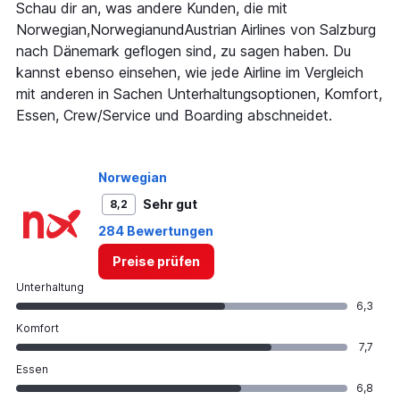
1
Schau dir an, was andere Kunden, die mit
Y
Norwegian,NorwegianundAustrian Airlines von Salzburg
axis
nach Dänemark geflogen sind, zu sagen haben. Du
displaying
kannst ebenso einsehen, wie jede Airline im Vergleich
values.
Range:
mit anderen in Sachen Unterhaltungsoptionen, Komfort,
0
Essen, Crew/Service und Boarding abschneidet.
to
750.
Norwegian
Sehr gut
8,2
284 Bewertungen
Preise prüfen
Unterhaltung
6,3
Komfort
7,7
Essen
6,8