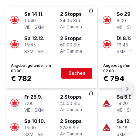
Sa 14.11.
2 Stopps
So 29.11
10:40
34:05 Std.
6:00
-
Air Canada
-
VIE
SXM
VIE
SXM
Sa 12.12.
2 Stopps
Di 8.12.
15:45
60:00 Std.
16:45
-
Air Canada
-
SXM
VIE
SXM
VIE
Angebot gefunden am
Angebot gefunde
03.08.
02.08.
Suchen
€ 782
€ 794
Fr 25.9.
2 Stopps
Sa 5.9.
7:00
40:00 Std.
14:20
-
Air Canada
-
VIE
SXM
VIE
SXM
Sa 10.10.
2 Stopps
Sa 12.9.
18:00
32:35 Std.
15:18
-
Air Canada
-
SXM
VIE
SXM
VIE