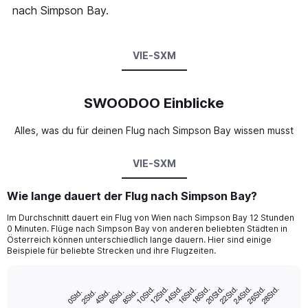
nach Simpson Bay.
VIE-SXM
SWOODOO Einblicke
Alles, was du für deinen Flug nach Simpson Bay wissen musst
VIE-SXM
Wie lange dauert der Flug nach Simpson Bay?
Im Durchschnitt dauert ein Flug von Wien nach Simpson Bay 12 Stunden
0 Minuten. Flüge nach Simpson Bay von anderen beliebten Städten in
Österreich können unterschiedlich lange dauern. Hier sind einige
Beispiele für beliebte Strecken und ihre Flugzeiten.
16Std.
18Std.
20Std.
22Std.
10Std.
24Std.
12Std.
26Std.
14Std.
28Std.
2Std.
4Std.
6Std.
8Std.
0Std.
Bar
Chart
graphic.
chart