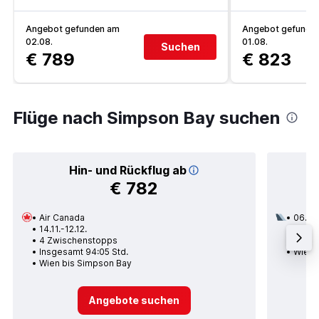
Angebot gefunden am
Angebot gefunde
02.08.
01.08.
Suchen
€ 789
€ 823
Flüge nach Simpson Bay suchen
Hin- und Rückflug ab
€ 782
Air Canada
06.11.
14.11.-12.12.
3 Zwi
4 Zwischenstopps
Insge
Insgesamt 94:05 Std.
Wien 
Wien bis Simpson Bay
Angebote suchen