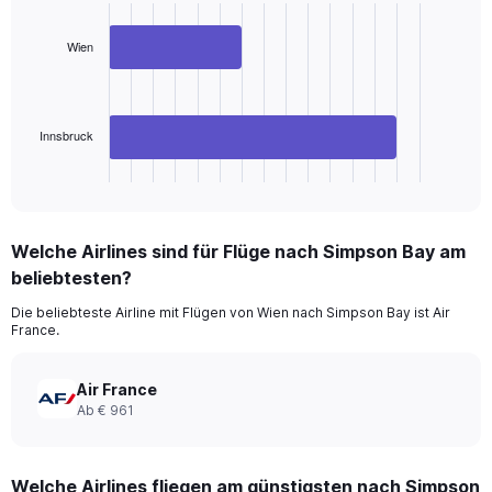
with
2
Wien
bars.
The
chart
has
Innsbruck
1
X
End
of
axis
interactive
displaying
chart
categories.
Welche Airlines sind für Flüge nach Simpson Bay am
Range:
beliebtesten?
2
categories.
Die beliebteste Airline mit Flügen von Wien nach Simpson Bay ist Air
The
France.
chart
has
1
Air France
Y
Ab € 961
axis
displaying
values.
Welche Airlines fliegen am günstigsten nach Simpson
Range: