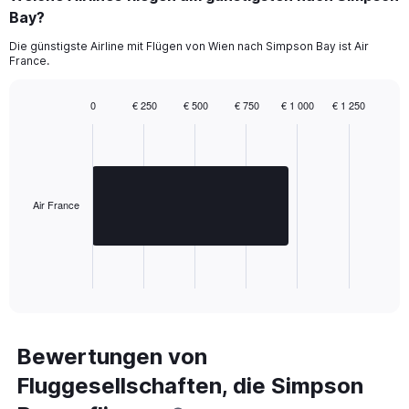
0
Bay?
to
1680.
Die günstigste Airline mit Flügen von Wien nach Simpson Bay ist Air
France.
0
€ 250
€ 500
€ 750
€ 1 000
€ 1 250
Bar
Chart
graphic.
chart
with
1
bar.
Air France
The
chart
has
1
X
End
of
axis
interactive
displaying
chart
categories.
Range:
Bewertungen von
1
Fluggesellschaften, die Simpson
categories.
The