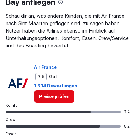
Bay anfliegen
chart
has
1
Schau dir an, was andere Kunden, die mit Air France
Y
nach Sint Maarten geflogen sind, zu sagen haben.
axis
Nutzer haben die Airlines ebenso im Hinblick auf
displaying
Unterhaltungsoptionen, Komfort, Essen, Crew/Service
values.
Range:
und das Boarding bewertet.
0
to
1250.
Air France
Gut
7,5
1 634 Bewertungen
Preise prüfen
Komfort
7,4
Crew
8,2
Essen