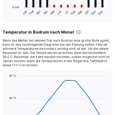
has
0 mm
1
Mrz
Jun
Sep
Dez
Jän
Apr
Jul
Okt
Feb
Mai
Aug
Nov
X
End
of
axis
interactive
displaying
chart
categories.
Temperatur in Bodrum nach Monat
Range:
12
Wenn das Wetter bei deinem Trip nach Bodrum eine große Rolle spielt,
categories.
kann dir das nachfolgende Diagramm bei der Planung helfen. Falls dir
The
wärmere Temperaturen besonders wichtig sind, ist der Juli die ideale
chart
Reisezeit im Jahr. Die Temperaturen erreichen dann durchschnittlich
28.0 C. Reisende, die Kälte meiden möchten, sollten möglichst nicht im
has
Jänner buchen, wenn die Temperaturen in der Regel ihre Tiefstwerte
1
(etwa 11.0 C) erreichen.
Y
axis
30 °C
displaying
Line
values.
Chart
graphic.
chart
Range:
with
0
14
to
data
20 °C
150.
points.
The