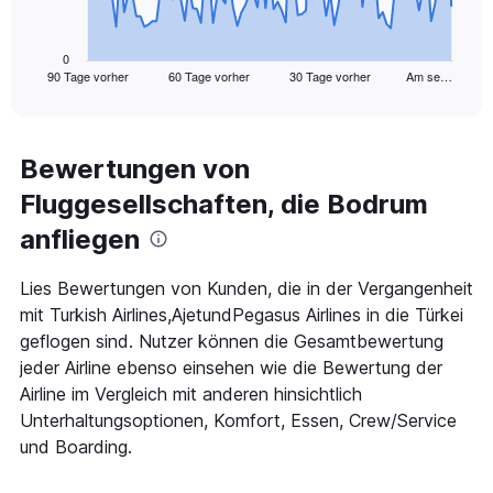
chart
has
1
0
90 Tage vorher
60 Tage vorher
30 Tage vorher
Am se…
X
End
of
axis
interactive
displaying
chart
categories.
Range:
Bewertungen von
91
Fluggesellschaften, die Bodrum
categories.
The
anfliegen
chart
has
1
Lies Bewertungen von Kunden, die in der Vergangenheit
Y
mit Turkish Airlines,AjetundPegasus Airlines in die Türkei
axis
geflogen sind. Nutzer können die Gesamtbewertung
displaying
jeder Airline ebenso einsehen wie die Bewertung der
values.
Range:
Airline im Vergleich mit anderen hinsichtlich
0
Unterhaltungsoptionen, Komfort, Essen, Crew/Service
to
und Boarding.
750.