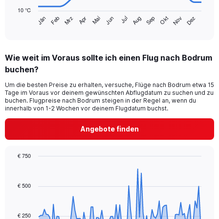
chart
10 °C
has
Mrz
Jun
Sep
Dez
Jän
Apr
Jul
Okt
Feb
Mai
Aug
Nov
1
End
of
X
interactive
axis
chart
displaying
Wie weit im Voraus sollte ich einen Flug nach Bodrum
categories.
Range:
buchen?
14
Um die besten Preise zu erhalten, versuche, Flüge nach Bodrum etwa 15
categories.
Tage im Voraus vor deinem gewünschten Abflugdatum zu suchen und zu
The
buchen. Flugpreise nach Bodrum steigen in der Regel an, wenn du
chart
innerhalb von 1-2 Wochen vor deinem Flugdatum buchst.
has
1
Angebote finden
Y
axis
displaying
€ 750
values.
Chart
Chart
Range:
graphic.
with
10
91
€ 500
to
data
30.
points.
€ 250
The