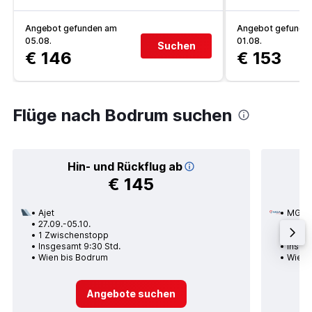
Angebot gefunden am
Angebot gefunde
05.08.
01.08.
Suchen
€ 146
€ 153
Flüge nach Bodrum suchen
Hin- und Rückflug ab
€ 145
Ajet
MGA
27.09.-05.10.
30.08
1 Zwischenstopp
Nons
Insgesamt 9:30 Std.
Insge
Wien bis Bodrum
Wien 
Angebote suchen