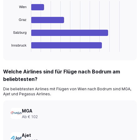
with
Wien
4
bars.
Graz
The
chart
Salzburg
has
1
Innsbruck
X
End
of
axis
interactive
displaying
chart
categories.
Welche Airlines sind für Flüge nach Bodrum am
Range:
beliebtesten?
4
categories.
Die beliebtesten Airlines mit Flügen von Wien nach Bodrum sind MGA,
The
Ajet und Pegasus Airlines.
chart
has
1
MGA
Y
Ab € 102
axis
displaying
values.
Ajet
Range: