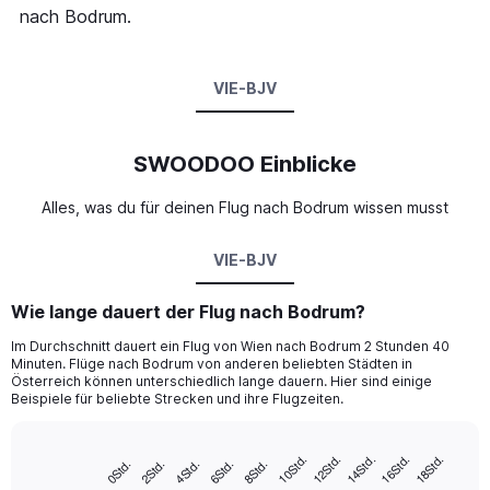
nach Bodrum.
VIE-BJV
SWOODOO Einblicke
Alles, was du für deinen Flug nach Bodrum wissen musst
VIE-BJV
Wie lange dauert der Flug nach Bodrum?
Im Durchschnitt dauert ein Flug von Wien nach Bodrum 2 Stunden 40
Minuten. Flüge nach Bodrum von anderen beliebten Städten in
Österreich können unterschiedlich lange dauern. Hier sind einige
Beispiele für beliebte Strecken und ihre Flugzeiten.
14Std.
10Std.
16Std.
12Std.
18Std.
2Std.
8Std.
4Std.
0Std.
6Std.
Bar
Chart
graphic.
chart