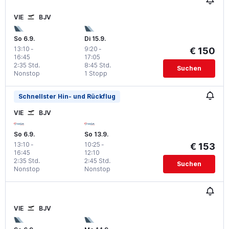
VIE
BJV
So 6.9.
Di 15.9.
13:10
-
9:20
-
€ 150
16:45
17:05
2:35 Std.
8:45 Std.
Suchen
Nonstop
1 Stopp
Schnellster Hin- und Rückflug
VIE
BJV
So 6.9.
So 13.9.
13:10
-
10:25
-
€ 153
16:45
12:10
2:35 Std.
2:45 Std.
Suchen
Nonstop
Nonstop
VIE
BJV