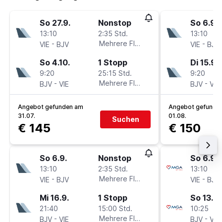
So 27.9.
Nonstop
So 6.9.
13:10
2:35 Std.
13:10
-
Mehrere Fluglinien
-
VIE
BJV
VIE
BJV
So 4.10.
1 Stopp
Di 15.9.
9:20
25:15 Std.
9:20
-
Mehrere Fluglinien
-
BJV
VIE
BJV
VIE
Angebot gefunden am
Angebot gefunde
31.07.
01.08.
Suchen
€ 145
€ 150
So 6.9.
Nonstop
So 6.9.
13:10
2:35 Std.
13:10
-
Mehrere Fluglinien
-
VIE
BJV
VIE
BJV
Mi 16.9.
1 Stopp
So 13.9.
21:40
15:00 Std.
10:25
-
Mehrere Fluglinien
-
BJV
VIE
BJV
VIE