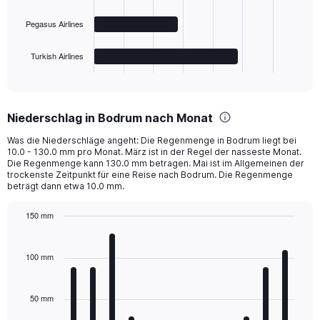
The
Pegasus Airlines
chart
has
1
Turkish Airlines
X
End
of
axis
interactive
displaying
chart
categories.
Niederschlag in Bodrum nach Monat
Range:
4
Was die Niederschläge angeht: Die Regenmenge in Bodrum liegt bei
categories.
10.0 - 130.0 mm pro Monat. März ist in der Regel der nasseste Monat.
The
Die Regenmenge kann 130.0 mm betragen. Mai ist im Allgemeinen der
chart
trockenste Zeitpunkt für eine Reise nach Bodrum. Die Regenmenge
beträgt dann etwa 10.0 mm.
has
1
Y
150 mm
axis
Bar
Chart
displaying
graphic.
chart
with
values.
100 mm
12
Range:
bars.
0
to
50 mm
The
300.
chart