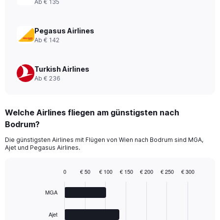
Ab € 135
0
to
1080.
Pegasus Airlines
Ab € 142
Turkish Airlines
Ab € 236
Welche Airlines fliegen am günstigsten nach
Bodrum?
Die günstigsten Airlines mit Flügen von Wien nach Bodrum sind MGA,
Ajet und Pegasus Airlines.
0
€ 50
€ 100
€ 150
€ 200
€ 250
€ 300
Bar
Chart
graphic.
chart
MGA
with
4
bars.
Ajet