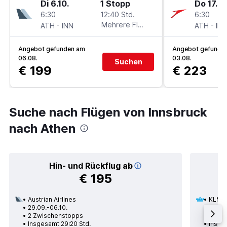
Di 6.10.
1 Stopp
Do 17.9.
6:30
12:40 Std.
6:30
-
Mehrere Fluglinien
-
ATH
INN
ATH
IN
Angebot gefunden am
Angebot gefunde
06.08.
03.08.
Suchen
€ 199
€ 223
Suche nach Flügen von Innsbruck
nach Athen
Hin- und Rückflug ab
€ 195
Austrian Airlines
KLM
29.09.-06.10.
26.01.
2 Zwischenstopps
1 Zwi
Insgesamt 29:20 Std.
Insge