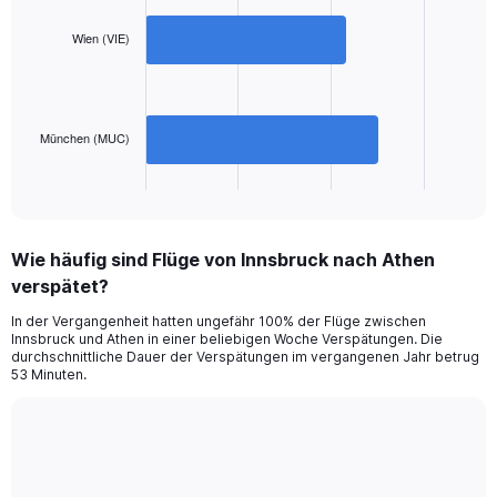
displaying
chart
with
values.
2
Wien (VIE)
Range:
bars.
0
to
The
600.
chart
has
München (MUC)
1
X
End
of
axis
interactive
displaying
chart
categories.
Wie häufig sind Flüge von Innsbruck nach Athen
Range:
verspätet?
2
categories.
In der Vergangenheit hatten ungefähr 100% der Flüge zwischen
The
Innsbruck und Athen in einer beliebigen Woche Verspätungen. Die
chart
durchschnittliche Dauer der Verspätungen im vergangenen Jahr betrug
has
53 Minuten.
1
Y
axis
Line
Chart
displaying
graphic.
chart
values.
with