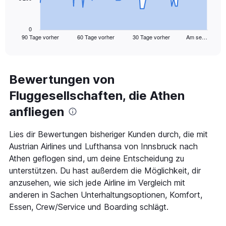
chart
has
1
0
90 Tage vorher
60 Tage vorher
30 Tage vorher
Am se…
X
End
of
axis
interactive
displaying
chart
categories.
Range:
Bewertungen von
91
Fluggesellschaften, die Athen
categories.
The
anfliegen
chart
has
1
Lies dir Bewertungen bisheriger Kunden durch, die mit
Y
Austrian Airlines und Lufthansa von Innsbruck nach
axis
Athen geflogen sind, um deine Entscheidung zu
displaying
unterstützen. Du hast außerdem die Möglichkeit, dir
values.
Range:
anzusehen, wie sich jede Airline im Vergleich mit
0
anderen in Sachen Unterhaltungsoptionen, Komfort,
to
Essen, Crew/Service und Boarding schlägt.
600.