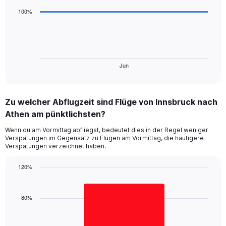
Range:
3
data
0
100%
points.
to
180.
The
chart
has
1
Jun
End
of
X
interactive
axis
chart
displaying
Zu welcher Abflugzeit sind Flüge von Innsbruck nach
categories.
Range:
Athen am pünktlichsten?
3
Wenn du am Vormittag abfliegst, bedeutet dies in der Regel weniger
categories.
Verspätungen im Gegensatz zu Flügen am Vormittag, die häufigere
The
Verspätungen verzeichnet haben.
chart
has
120%
1
Bar
Y
Chart
graphic.
chart
axis
with
80%
displaying
1
values.
bar.
Range: