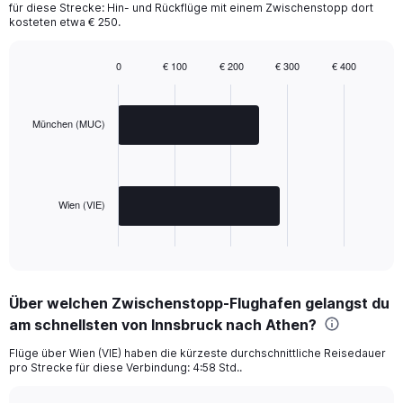
für diese Strecke: Hin- und Rückflüge mit einem Zwischenstopp dort
kosteten etwa € 250.
0
€ 100
€ 200
€ 300
€ 400
Bar
Chart
graphic.
chart
with
2
München (MUC)
bars.
The
chart
has
Wien (VIE)
1
X
End
of
axis
interactive
displaying
chart
categories.
Über welchen Zwischenstopp-Flughafen gelangst du
Range:
am schnellsten von Innsbruck nach Athen?
2
categories.
Flüge über Wien (VIE) haben die kürzeste durchschnittliche Reisedauer
The
pro Strecke für diese Verbindung: 4:58 Std..
chart
has