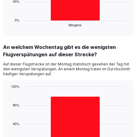
99.5
40%
The
to
chart
100.5.
has
1
0%
Morgens
X
End
of
axis
interactive
displaying
chart
categories.
An welchem Wochentag gibt es die wenigsten
Range:
Flugverspätungen auf dieser Strecke?
1
categories.
Auf dieser Flugstrecke ist der Montag statistisch gesehen der Tag mit
The
den wenigsten Verspätungen. An einem Montag traten im Durchschnitt
chart
häufiger Verspätungen auf.
has
1
120%
Y
Bar
Chart
axis
graphic.
chart
displaying
with
80%
values.
1
Range:
bar.
0
40%
to
The
120.
chart
has