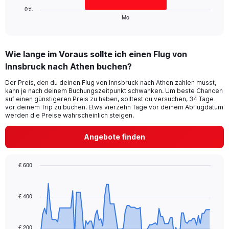
1
0%
Mo
X
End
of
axis
interactive
displaying
chart
categories.
Wie lange im Voraus sollte ich einen Flug von
Range:
Innsbruck nach Athen buchen?
1
categories.
Der Preis, den du deinen Flug von Innsbruck nach Athen zahlen musst,
The
kann je nach deinem Buchungszeitpunkt schwanken. Um beste Chancen
chart
auf einen günstigeren Preis zu haben, solltest du versuchen, 34 Tage
has
vor deinem Trip zu buchen. Etwa vierzehn Tage vor deinem Abflugdatum
1
werden die Preise wahrscheinlich steigen.
Y
axis
Angebote finden
displaying
values.
Range:
€ 600
0
Chart
Chart
to
graphic.
with
120.
91
€ 400
data
points.
€ 200
The