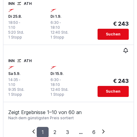
INN
ATH
Di 25.8.
Di 1.9.
18:50
-
6:30
-
€ 243
1:10
18:10
5:20 Std.
12:40 Std.
Suchen
1 Stopp
1 Stopp
INN
ATH
Sa 5.9.
Di 15.9.
14:35
-
6:30
-
€ 243
1:10
18:10
9:35 Std.
12:40 Std.
Suchen
1 Stopp
1 Stopp
Zeigt Ergebnisse 1–10 von 60 an
Nach dem günstigsten Preis sortiert
1
2
3
...
6