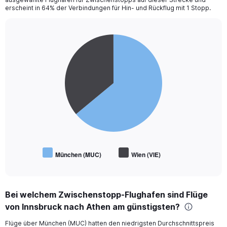
erscheint in 64% der Verbindungen für Hin- und Rückflug mit 1 Stopp.
Pie
Chart
graphic.
chart
with
2
slices.
München (MUC)
Wien (VIE)
End
of
interactive
chart
Bei welchem Zwischenstopp-Flughafen sind Flüge
von Innsbruck nach Athen am günstigsten?
Flüge über München (MUC) hatten den niedrigsten Durchschnittspreis