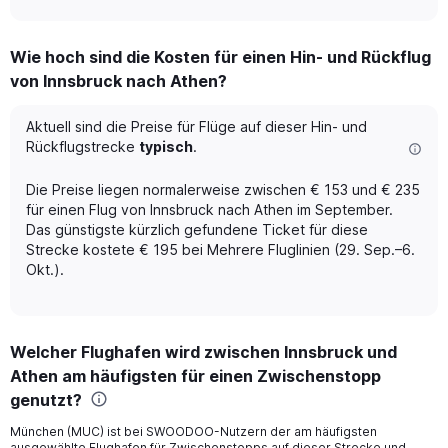
axis
interactive
displaying
chart
categories.
Wie hoch sind die Kosten für einen Hin- und Rückflug
Range:
von Innsbruck nach Athen?
12
categories.
The
Aktuell sind die Preise für Flüge auf dieser Hin- und
chart
Rückflugstrecke
typisch
.
has
1
Die Preise liegen normalerweise zwischen € 153 und € 235
Y
für einen Flug von Innsbruck nach Athen im September.
axis
Das günstigste kürzlich gefundene Ticket für diese
displaying
Strecke kostete € 195 bei Mehrere Fluglinien (29. Sep.–6.
values.
Range:
Okt.).
0
to
360.
Welcher Flughafen wird zwischen Innsbruck und
Athen am häufigsten für einen Zwischenstopp
genutzt?
München (MUC) ist bei SWOODOO-Nutzern der am häufigsten
ausgewählte Flughafen für Zwischenstopps auf dieser Strecke und