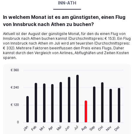
INN-ATH
In welchem Monat ist es am günstigsten, einen Flug
von Innsbruck nach Athen zu buchen?
Aktuell ist der August der günstigste Monat, für den du einen Flug von
Innsbruck nach Athen buchen kannst (Durchschnittspreis: € 153). Ein Flug
von Innsbruck nach Athen im Juli wird am teuersten (Durchschnittspreis:
€ 332). Mehrere Faktoren beeinflussen den Preis eines Flugs. Daher
kannst durch den Vergleich von Airlines, Abflughäfen und Zeiten Kosten
sparen.
€ 360
Bar
Chart
graphic.
chart
with
€ 240
12
bars.
€ 120
The
chart
has
0
1
Mrz
Jun
Sep
Dez
Jän
Apr
Jul
Okt
Feb
Mai
Aug
Nov
X
End
of