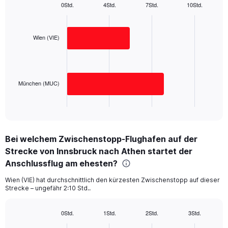
1
0Std.
4Std.
7Std.
10Std.
Bar
Y
Chart
graphic.
chart
axis
with
displaying
2
Wien (VIE)
values.
bars.
Range:
0
The
to
chart
400.
has
München (MUC)
1
X
End
of
axis
interactive
displaying
chart
categories.
Bei welchem Zwischenstopp-Flughafen auf der
Range:
Strecke von Innsbruck nach Athen startet der
2
categories.
Anschlussflug am ehesten?
The
chart
Wien (VIE) hat durchschnittlich den kürzesten Zwischenstopp auf dieser
Strecke – ungefähr 2:10 Std..
has
1
Y
0Std.
1Std.
2Std.
3Std.
axis
Bar
Chart
graphic.