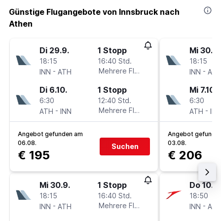
Günstige Flugangebote von Innsbruck nach
Athen
Di 29.9.
1 Stopp
Mi 30.9.
18:15
16:40 Std.
18:15
-
Mehrere Fluglinien
-
INN
ATH
INN
AT
Di 6.10.
1 Stopp
Mi 7.10.
6:30
12:40 Std.
6:30
-
Mehrere Fluglinien
-
ATH
INN
ATH
IN
Angebot gefunden am
Angebot gefunde
06.08.
03.08.
Suchen
€ 195
€ 206
Mi 30.9.
1 Stopp
Do 10.9.
18:15
16:40 Std.
18:50
-
Mehrere Fluglinien
-
INN
ATH
INN
AT