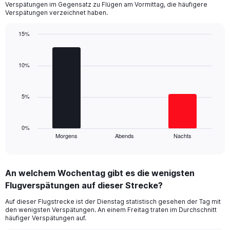
Verspätungen im Gegensatz zu Flügen am Vormittag, die häufigere
The
Verspätungen verzeichnet haben.
chart
has
15%
1
Bar
Y
Chart
graphic.
chart
axis
with
10%
displaying
3
values.
bars.
Range:
0
5%
The
to
chart
25.
has
1
0%
Morgens
Abends
Nachts
X
End
of
axis
interactive
displaying
chart
categories.
An welchem Wochentag gibt es die wenigsten
Range:
Flugverspätungen auf dieser Strecke?
3
categories.
Auf dieser Flugstrecke ist der Dienstag statistisch gesehen der Tag mit
The
den wenigsten Verspätungen. An einem Freitag traten im Durchschnitt
chart
häufiger Verspätungen auf.
has