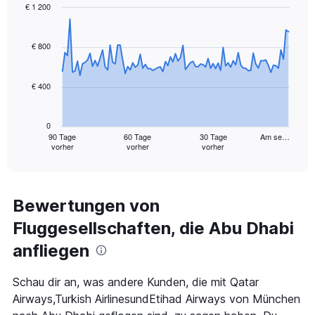
Range:
€ 1 200
0
Chart
Chart
to
graphic.
with
12.
91
€ 800
data
points.
€ 400
The
chart
has
0
1
90 Tage
60 Tage
30 Tage
Am se…
vorher
vorher
vorher
X
End
of
axis
interactive
displaying
chart
categories.
Range:
Bewertungen von
91
Fluggesellschaften, die Abu Dhabi
categories.
The
anfliegen
chart
has
1
Schau dir an, was andere Kunden, die mit Qatar
Y
Airways,Turkish AirlinesundEtihad Airways von München
axis