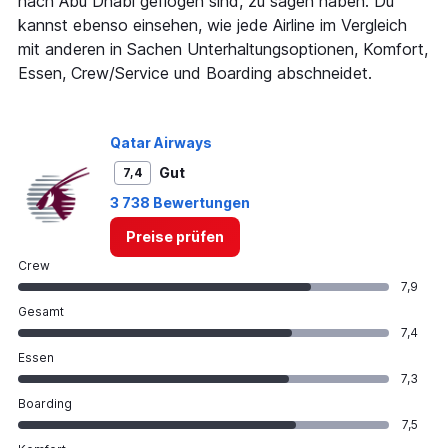
nach Abu Dhabi geflogen sind, zu sagen haben. Du
displaying
kannst ebenso einsehen, wie jede Airline im Vergleich
values.
Range:
mit anderen in Sachen Unterhaltungsoptionen, Komfort,
0
Essen, Crew/Service und Boarding abschneidet.
to
1200.
Qatar Airways
Gut
7,4
3 738 Bewertungen
Preise prüfen
Crew
7,9
Gesamt
7,4
Essen
7,3
Boarding
7,5