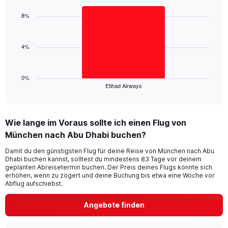
graphic.
chart
displaying
with
8%
values.
1
Range:
bar.
0
4%
to
The
15.
chart
has
1
0%
Etihad Airways
X
End
of
axis
interactive
displaying
chart
categories.
Wie lange im Voraus sollte ich einen Flug von
Range:
München nach Abu Dhabi buchen?
1
categories.
Damit du den günstigsten Flug für deine Reise von München nach Abu
The
Dhabi buchen kannst, solltest du mindestens 83 Tage vor deinem
chart
geplanten Abreisetermin buchen. Der Preis deines Flugs könnte sich
has
erhöhen, wenn zu zögert und deine Buchung bis etwa eine Woche vor
1
Abflug aufschiebst.
Y
axis
Angebote finden
displaying
values.