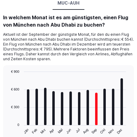
MUC-AUH
In welchem Monat ist es am günstigsten, einen Flug
von München nach Abu Dhabi zu buchen?
Aktuell ist der September der günstigste Monat, für den du einen Flug
von München nach Abu Dhabi buchen kannst (Durchschnittspreis: € 554).
Ein Flug von München nach Abu Dhabi im Dezember wird am teuersten
(Durchschnittspreis: € 795). Mehrere Faktoren beeinflussen den Preis
eines Flugs. Daher kannst durch den Vergleich von Airlines, Abflughäfen
und Zeiten Kosten sparen.
€ 900
Bar
Chart
graphic.
chart
with
€ 600
12
bars.
€ 300
The
chart
has
0
1
Mrz
Jun
Sep
Dez
Jän
Apr
Jul
Okt
Feb
Mai
Aug
Nov
X
End
of