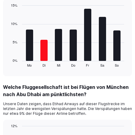
1
15%
Y
Bar
Chart
axis
graphic.
chart
displaying
with
10%
values.
7
Range:
bars.
0
5%
to
The
15.
chart
has
1
0%
Mo
Di
Mi
Do
Fr
Sa
So
X
End
of
axis
interactive
displaying
chart
categories.
Welche Fluggesellschaft ist bei Flügen von München
Range:
nach Abu Dhabi am pünktlichsten?
7
categories.
Unsere Daten zeigen, dass Etihad Airways auf dieser Flugstrecke im
The
letzten Jahr die wenigsten Verspätungen hatte. Die Verspätungen haben
chart
nur etwa 9% der Flüge dieser Airline betroffen.
has
1
12%
Y
Bar
Chart
axis