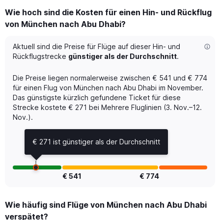
categories.
Wie hoch sind die Kosten für einen Hin- und Rückflug
Range:
von München nach Abu Dhabi?
6
categories.
The
Aktuell sind die Preise für Flüge auf dieser Hin- und
chart
Rückflugstrecke
günstiger als der Durchschnitt
.
has
1
Die Preise liegen normalerweise zwischen € 541 und € 774
Y
für einen Flug von München nach Abu Dhabi im November.
axis
Das günstigste kürzlich gefundene Ticket für diese
displaying
Strecke kostete € 271 bei Mehrere Fluglinien (3. Nov.–12.
Number
of
Nov.).
flights.
Range:
€ 271 ist günstiger als der Durchschnitt
0
to
24.
€ 541
€ 774
Wie häufig sind Flüge von München nach Abu Dhabi
verspätet?