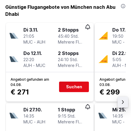
Günstige Flugangebote von München nach Abu
Dhabi
Di 3.11.
2 Stopps
Do 17.9.
21:05
45:40 Std.
19:50
MUC
-
AUH
Mehrere Fluglinien
MUC
-
A
Do 12.11.
2 Stopps
Di 22.9.
22:20
24:10 Std.
5:05
AUH
-
MUC
Mehrere Fluglinien
AUH
-
M
Angebot gefunden am
Angebot gefunde
04.08.
03.08.
Suchen
€ 271
€ 299
Di 27.10.
1 Stopp
Mi 25.11.
14:35
9:15 Std.
14:35
MUC
-
AUH
Mehrere Fluglinien
MUC
-
A