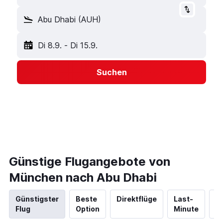
Abu Dhabi (AUH)
Di 8.9.
-
Di 15.9.
Suchen
Günstige Flugangebote von
München nach Abu Dhabi
Günstigster
Beste
Direktflüge
Last-
N
Flug
Option
Minute
Hi