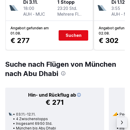
Di 3.11.
1 Stopp
Di 1.12.
18:00
23:20 Std.
3:55
AUH
-
MUC
Mehrere Fluglinien
AUH
-
M
Angebot gefunden am
Angebot gefunde
01.08.
02.08.
Suchen
€ 277
€ 302
Suche nach Flügen von München
nach Abu Dhabi
Hin- und Rückflug ab
€ 271
03.11.-12.11.
Pegas
4 Zwischenstopps
12.01.
Insgesamt 69:50 Std.
1 Zwi
München bis Abu Dhabi
Insge