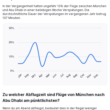
In der Vergangenheit hatten ungefähr 10% der Flüge zwischen München
und Abu Dhabi in einer beliebigen Woche Verspätungen. Die
durchschnittliche Dauer der Verspätungen im vergangenen Jahr betrug
107 Minuten.
30%
Line
Chart
graphic.
chart
with
20%
14
data
points.
10%
The
chart
0%
has
Jän
Feb
Mrz
Apr
Mai
Jun
Jul
Aug
Sep
Okt
Nov
Dez
1
End
of
X
interactive
axis
chart
displaying
Zu welcher Abflugzeit sind Flüge von München nach
categories.
Range:
Abu Dhabi am pünktlichsten?
14
Wenn du am Abend abfliegst, bedeutet dies in der Regel weniger
categories.