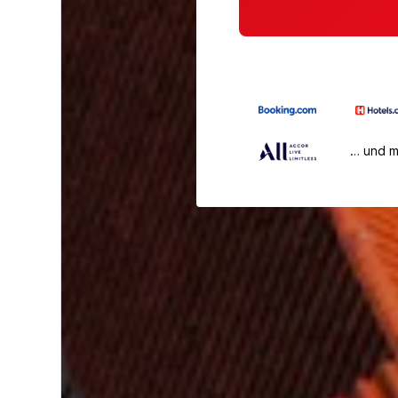
… und 