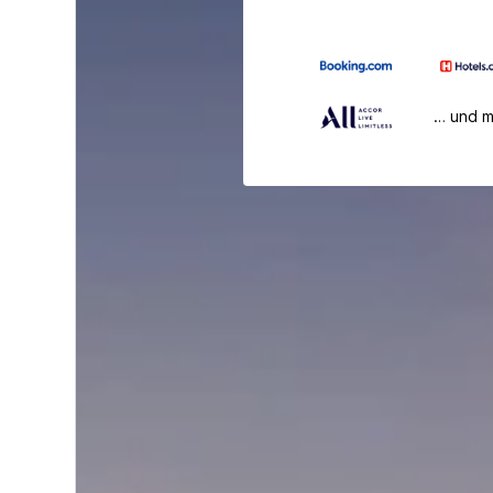
… und 