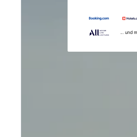
… und 