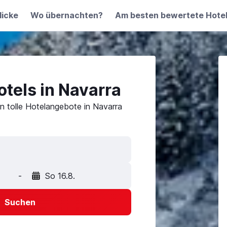
licke
Wo übernachten?
Am besten bewertete Hote
tels in Navarra
n tolle Hotelangebote in Navarra
-
So 16.8.
Suchen