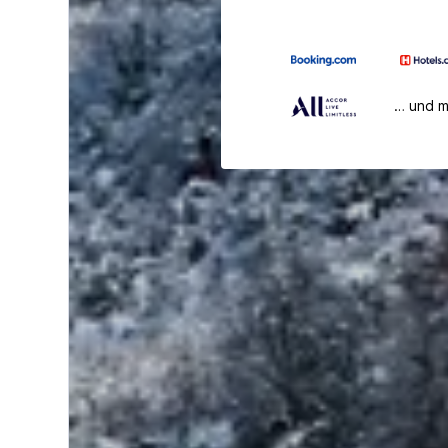
… und 