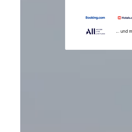
… und 