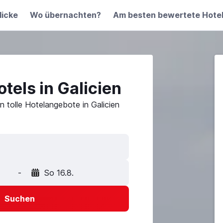
licke
Wo übernachten?
Am besten bewertete Hote
tels in Galicien
n tolle Hotelangebote in Galicien
-
So 16.8.
Suchen