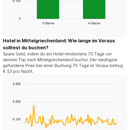
€ 100
Das
X-
folgende
Achse,
Diagramm
die
zeigt
0
die
3-Sterne
4-Sterne
den
End
Hotelkategorien
of
durchschnittlichen
nach
interactive
Zimmerpreis
chart
Sternen
für
Hotel in Mittelgriechenland: Wie lange im Voraus
anzeigt
dieses
solltest du buchen?
Das
Wochenende
Diagramm
Spare Geld, indem du ein Hotel mindestens 70 Tage vor
in
hat
deinem Trip nach Mittelgriechenland buchst. Der niedrigste
den
1
gefundene Preis bei einer Buchung 70 Tage im Voraus betrug
letzten
Y-
€ 53 pro Nacht.
3
Achse,
Tagen,
die
€ 300
aggregiert
den
nach
Line
Chart
durchschnittlichen
graphic.
chart
Sternebewertung.
Zimmerpreis
with
Das
€ 200
für
90
Diagramm
heute
data
hat
points.
Nacht
1
in
€ 100
X-
Das
den
Achse,