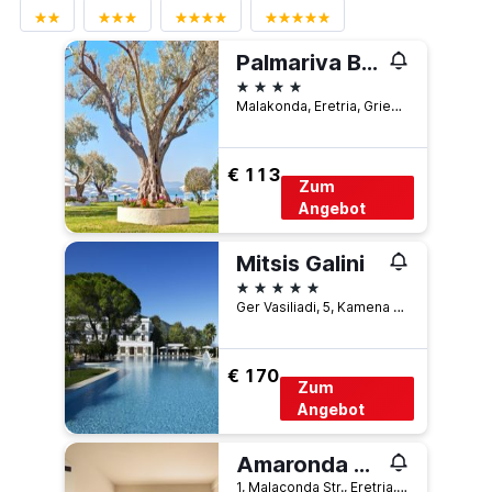
Palmariva Beach Hotel
4 Sterne
Malakonda, Eretria, Griechenland
€ 113
Zum
Angebot
Mitsis Galini
5 Sterne
Ger Vasiliadi, 5, Kamena Vourla, Griechenland
€ 170
Zum
Angebot
Amaronda Resort & Spa Eretria
1, Malaconda Str., Eretria, Griechenland