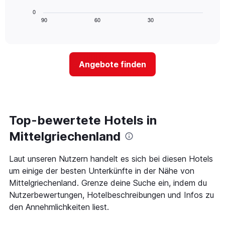
folgende
letzten
die
Diagramm
3
0
die
zeigt,
Tagen
90
60
30
End
Hotelkategorien
of
wie
anzeigt.
interactive
nach
sich
chart
Sternen
der
anzeigt
Preis
Das
Angebote finden
für
Diagramm
ein
hat
Zimmer
1
ändert,
Y-
je
Achse,
näher
Top-bewertete Hotels in
die
das
den
Aufenthaltsdatum
Mittelgriechenland
durchschnittlichen
rückt.
Zimmerpreis
Das
Laut unseren Nutzern handelt es sich bei diesen Hotels
an
Diagramm
diesem
um einige der besten Unterkünfte in der Nähe von
hat
Wochenende
1
Mittelgriechenland. Grenze deine Suche ein, indem du
anzeigt,
X-
Nutzerbewertungen, Hotelbeschreibungen und Infos zu
der
Achse,
den Annehmlichkeiten liest.
in
die
den
die