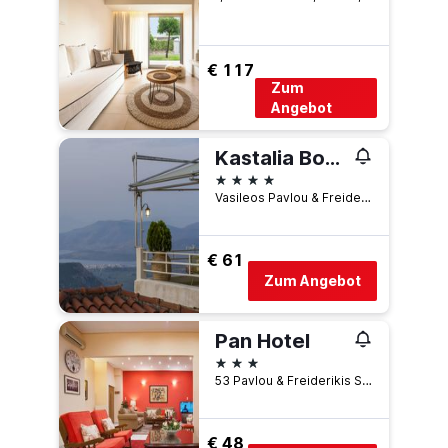
€ 117
Zum
Angebot
Kastalia Boutique Hotel
4 Sterne
Vasileos Pavlou & Freiderikis 13, Delphi, Griechenland
€ 61
Zum Angebot
Pan Hotel
3 Sterne
53 Pavlou & Freiderikis Street, Delphi, Griechenland
€ 48