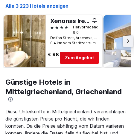
letzten
Anzahl
Alle 3 223 Hotels anzeigen
3
der
Tagen
Tage
gefunden
vor
Xenonas Iresioni
wurde.
dem
4 Sterne
Hervorragend
Aufenthalt
9,0
anzeigt
Delfon Street, Arachova, Griechenland
Das
0,4 km vom Stadtzentrum
Diagramm
hat
€ 98
Zum Angebot
1
Y-
Achse,
die
Günstige Hotels in
den
durchschnittlichen
Mittelgriechenland, Griechenland
Zimmerpreis
anzeigt
Diese Unterkünfte in Mittelgriechenland veranschlagen
die günstigsten Preise pro Nacht, die wir finden
konnten. Da die Preise abhängig vom Datum variieren
können, ändere die Daten, falls du flexibel bist, und