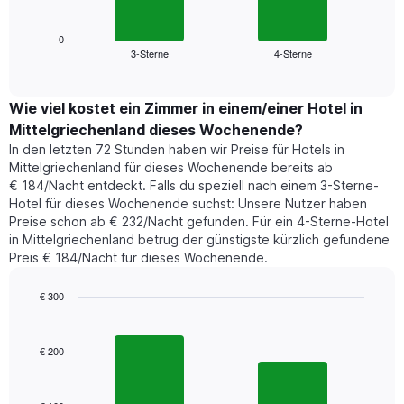
folgende
Wochentage
Diagramm
anzeigt.
zeigt
0
Das
3-Sterne
4-Sterne
den
End
Diagramm
of
durchschnittlichen
hat
interactive
Zimmerpreis,
chart
1
der
Wie viel kostet ein Zimmer in einem/einer Hotel in
Y-
für
Achse,
Mittelgriechenland dieses Wochenende?
heute
die
In den letzten 72 Stunden haben wir Preise für Hotels in
Nacht
den
Mittelgriechenland für dieses Wochenende bereits ab
in
durchschnittlichen
€ 184/Nacht entdeckt. Falls du speziell nach einem 3-Sterne-
den
Zimmerpreis
Hotel für dieses Wochenende suchst: Unsere Nutzer haben
letzten
anzeigt.
Preise schon ab € 232/Nacht gefunden. Für ein 4-Sterne-Hotel
3
in Mittelgriechenland betrug der günstigste kürzlich gefundene
Tagen
Preis € 184/Nacht für dieses Wochenende.
gefunden
wurde,
aggregiert
€ 300
nach
Bar
Chart
Sternebewertung.
graphic.
chart
with
Das
€ 200
2
Diagramm
bars.
hat
1