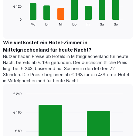
7
Achse,
€ 120
bars.
die
die
Das
0
Monate
folgende
Mo
Di
Mi
Do
Fr
Sa
So
End
anzeigt.
of
Diagramm
Das
interactive
zeigt
chart
Diagramm
den
Wie viel kostet ein Hotel-Zimmer in
hat
durchschnittlichen
1
Mittelgriechenland für heute Nacht?
Preis
Y-
Nutzer haben Preise ab Hotels in Mittelgriechenland für heute
eines
Achse,
Nacht bereits ab € 195 gefunden. Der durchschnittliche Preis
Zimmers
die
liegt bei € 243, basierend auf Suchen in den letzten 72
für
den
Stunden. Die Preise beginnen ab € 168 für ein 4-Sterne-Hotel
den
durchschnittlichen
in Mittelgriechenland für heute Nacht.
jeweiligen
Zimmerpreis
Wochentag.
anzeigt.
Das
€ 240
Diagramm
Bar
Chart
hat
graphic.
chart
1
with
€ 160
2
X-
bars.
Achse,
die
€ 80
Das
die