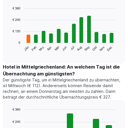
€ 360
Bar
Chart
graphic.
chart
€ 240
with
12
€ 120
bars.
0
Das
Jän
Feb
Mrz
Apr
Mai
Jun
Jul
Aug
Sep
Okt
Nov
Dez
folgende
End
of
Diagramm
interactive
zeigt
chart
den
Hotel in Mittelgriechenland: An welchem Tag ist die
durchschnittlichen
Übernachtung am günstigsten?
Zimmerpreis
Der günstigste Tag, um in Mittelgriechenland zu übernachten,
im
ist Mittwoch (€ 112). Andererseits können Reisende damit
jeweiligen
rechnen, an einem Donnerstag am meisten zu zahlen. Dann
Monat
beträgt der durchschnittliche Übernachtungspreis € 327.
an.
Das
Diagramm
€ 360
hat
Bar
Chart
1
graphic.
chart
€ 240
with
X-