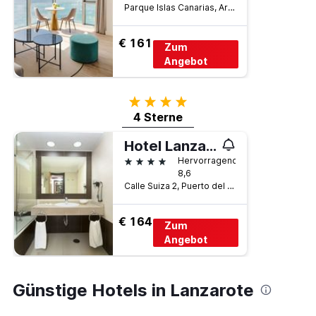
Parque Islas Canarias, Arrecife, Lanzarote, Spanien
€ 161
Zum
Angebot
4 Sterne
4 Sterne
Hotel Lanzarote Village
4 Sterne
Hervorragend
8,6
Calle Suiza 2, Puerto del Carmen, Lanzarote, Spanien
€ 164
Zum
Angebot
Günstige Hotels in Lanzarote