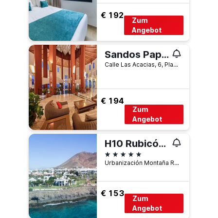
€ 192
Zum
Angebot
Sandos Papagayo Beach Resort
Calle Las Acacias, 6, Playa Blanca, Lanzarote, Spanien
€ 194
Zum
Angebot
H10 Rubicón Horizons Collection
5 Sterne
Urbanización Montaña Roja, Playa Blanca, Lanzarote, Spanien
€ 153
Zum
Angebot