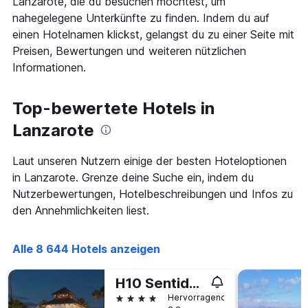
Lanzarote, die du besuchen möchtest, um
Diagramm
nahegelegene Unterkünfte zu finden. Indem du auf
hat
einen Hotelnamen klickst, gelangst du zu einer Seite mit
1
Preisen, Bewertungen und weiteren nützlichen
X-
Achse,
Informationen.
die
die
Anzahl
Top-bewertete Hotels in
der
Lanzarote
Tage
vor
dem
Laut unseren Nutzern einige der besten Hoteloptionen
Aufenthalt
in Lanzarote. Grenze deine Suche ein, indem du
anzeigt
Nutzerbewertungen, Hotelbeschreibungen und Infos zu
Das
Diagramm
den Annehmlichkeiten liest.
hat
1
Y-
Alle 8 644 Hotels anzeigen
Achse,
die
H10 Sentido White Suites
den
4 Sterne
Hervorragend
durchschnittlichen