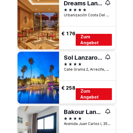
Dreams Lanzarote Playa Dorada Resort & Spa
5 Sterne
Urbanización Costa Del Papagayo, Arrecife, Lanzarote, Spanien
€ 176
Zum
Angebot
Sol Lanzarote
4 Sterne
Calle Grama 2, Arrecife, Lanzarote, Spanien
€ 258
Zum
Angebot
Bakour Lanzarote Splash
4 Sterne
Avenida Juan Carlos I, 35, Puerto del Carmen, Lanzarote, Spanien