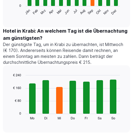
0
Das
Jän
Feb
Mrz
Apr
Mai
Jun
Jul
Aug
Sep
Okt
Nov
Dez
folgende
End
of
Diagramm
interactive
zeigt
chart
den
Hotel in Krabi: An welchem Tag ist die Übernachtung
durchschnittlichen
am günstigsten?
Zimmerpreis
Der günstigste Tag, um in Krabi zu übernachten, ist Mittwoch
im
(€ 170). Andererseits können Reisende damit rechnen, an
jeweiligen
einem Sonntag am meisten zu zahlen. Dann beträgt der
Monat
durchschnittliche Übernachtungspreis € 215.
an.
Das
Diagramm
€ 240
hat
Bar
Chart
1
graphic.
chart
€ 160
with
X-
7
Achse,
€ 80
bars.
die
die
Das
0
Monate
folgende
Mo
Di
Mi
Do
Fr
Sa
So
End
anzeigt.
of
Diagramm
Das
interactive
zeigt
chart
Diagramm