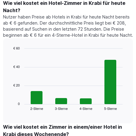
den
Wie viel kostet ein Hotel-Zimmer in Krabi für heute
hat
durchschnittlichen
1
Nacht?
Preis
Y-
Nutzer haben Preise ab Hotels in Krabi für heute Nacht bereits
eines
Achse,
ab € 6 gefunden. Der durchschnittliche Preis liegt bei € 208,
Zimmers
die
basierend auf Suchen in den letzten 72 Stunden. Die Preise
für
den
beginnen ab € 6 für ein 4-Sterne-Hotel in Krabi für heute Nacht.
den
durchschnittlichen
jeweiligen
Zimmerpreis
Wochentag.
€ 60
anzeigt.
Das
Bar
Chart
Diagramm
graphic.
chart
with
hat
€ 40
4
1
bars.
X-
Achse,
€ 20
Das
die
folgende
die
Diagramm
Wochentage
zeigt
0
anzeigt.
2-Sterne
3-Sterne
4-Sterne
5-Sterne
den
End
Das
of
durchschnittlichen
Diagramm
interactive
Zimmerpreis,
chart
hat
der
Wie viel kostet ein Zimmer in einem/einer Hotel in
1
für
Krabi dieses Wochenende?
Y-