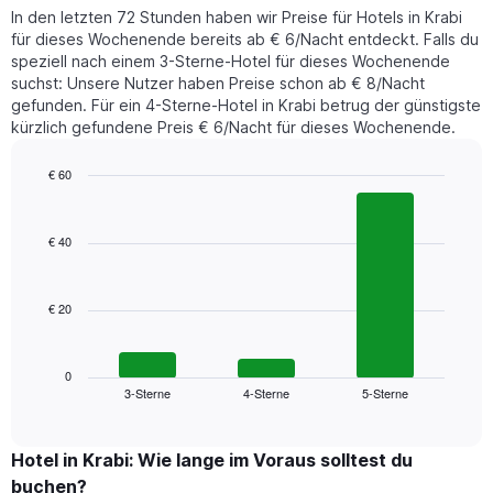
heute
Achse,
In den letzten 72 Stunden haben wir Preise für Hotels in Krabi
Nacht
die
für dieses Wochenende bereits ab € 6/Nacht entdeckt. Falls du
in
den
speziell nach einem 3-Sterne-Hotel für dieses Wochenende
den
durchschnittlichen
suchst: Unsere Nutzer haben Preise schon ab € 8/Nacht
letzten
Zimmerpreis
gefunden. Für ein 4-Sterne-Hotel in Krabi betrug der günstigste
3
anzeigt.
kürzlich gefundene Preis € 6/Nacht für dieses Wochenende.
Tagen
gefunden
wurde,
€ 60
aggregiert
Bar
Chart
nach
graphic.
chart
with
Sternebewertung.
€ 40
3
Das
bars.
Diagramm
hat
€ 20
Das
1
folgende
X-
Diagramm
Achse,
zeigt
0
die
3-Sterne
4-Sterne
5-Sterne
den
End
die
of
durchschnittlichen
Hotelkategorien
interactive
Zimmerpreis
chart
nach
für
Hotel in Krabi: Wie lange im Voraus solltest du
Sternen
dieses
buchen?
anzeigt