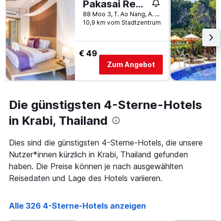
Pakasai Resort
1
Y-
88 Moo 3, T. Ao Nang, A. Muang, Krabi, Thailand
Achse,
10,9 km vom Stadtzentrum
die
den
durchschnittlichen
€ 49
Zimmerpreis
Zum Angebot
anzeigt
Die günstigsten 4-Sterne-Hotels
in Krabi, Thailand
Dies sind die günstigsten 4-Sterne-Hotels, die unsere
Nutzer*innen kürzlich in Krabi, Thailand gefunden
haben. Die Preise können je nach ausgewählten
Reisedaten und Lage des Hotels variieren.
Alle 326 4-Sterne-Hotels anzeigen