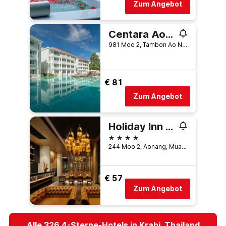
Zum Angebot
Centara Ao Nang Beach Resort & Spa Krabi
981 Moo 2, Tambon Ao Nang, Krabi, Thailand
€ 81
Zum Angebot
Holiday Inn Resort Krabi Ao Nang Beach, An IHG Hotel
4 Sterne
244 Moo 2, Aonang, Muang, Krabi, Thailand
€ 57
Zum Angebot
Alle 326 4-Sterne-Hotels in Krabi, Thailand