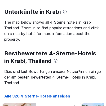
ändert,
1
je
Y-
näher
Unterkünfte in Krabi
Achse,
das
die
Aufenthaltsdatum
den
The map below shows all 4-Sterne hotels in Krabi,
rückt.
durchschnittlichen
Das
Thailand. Zoom in to find popular attractions and click
Zimmerpreis
Diagramm
on a nearby hotel for more information about the
an
hat
property.
diesem
1
Wochenende
X-
anzeigt,
Achse,
Bestbewertete 4-Sterne-Hotels
der
die
in
die
in Krabi, Thailand
den
Anzahl
letzten
der
3
Dies sind laut Bewertungen unserer Nutzer*innen einige
Tage
Tagen
vor
der am besten bewerteten 4-Sterne-Hotels in Krabi,
gefunden
dem
Thailand.
wurde.
Aufenthalt
anzeigt
Das
Alle 326 4-Sterne-Hotels anzeigen
Diagramm
hat