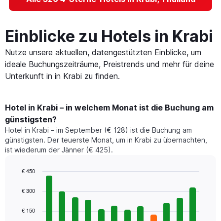
Einblicke zu Hotels in Krabi
Nutze unsere aktuellen, datengestützten Einblicke, um
ideale Buchungszeiträume, Preistrends und mehr für deine
Unterkunft in in Krabi zu finden.
Hotel in Krabi – in welchem Monat ist die Buchung am
günstigsten?
Hotel in Krabi – im September (€ 128) ist die Buchung am
günstigsten. Der teuerste Monat, um in Krabi zu übernachten,
ist wiederum der Jänner (€ 425).
€ 450
Bar
Chart
graphic.
chart
€ 300
with
12
€ 150
bars.