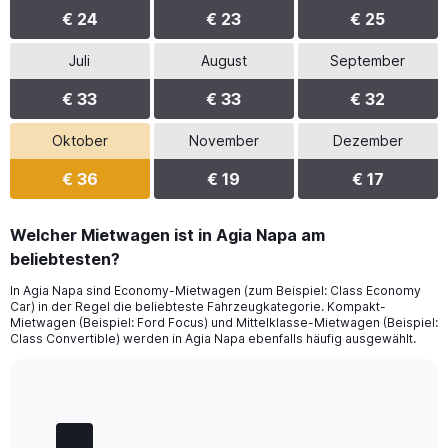
€ 24
€ 23
€ 25
Juli
August
September
€ 33
€ 33
€ 32
Oktober
November
Dezember
€ 36
€ 19
€ 17
Welcher Mietwagen ist in Agia Napa am
beliebtesten?
In Agia Napa sind Economy-Mietwagen (zum Beispiel: Class Economy
Car) in der Regel die beliebteste Fahrzeugkategorie. Kompakt-
Mietwagen (Beispiel: Ford Focus) und Mittelklasse-Mietwagen (Beispiel:
Class Convertible) werden in Agia Napa ebenfalls häufig ausgewählt.
Bar
Chart
graphic.
chart
with