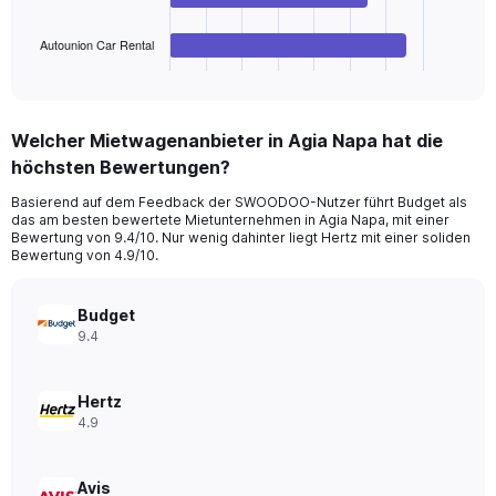
has
1
Autounion Car Rental
X
End
of
axis
interactive
displaying
chart
categories.
Welcher Mietwagenanbieter in Agia Napa hat die
Range:
höchsten Bewertungen?
4
categories.
Basierend auf dem Feedback der SWOODOO-Nutzer führt Budget als
The
das am besten bewertete Mietunternehmen in Agia Napa, mit einer
chart
Bewertung von 9.4/10. Nur wenig dahinter liegt Hertz mit einer soliden
has
Bewertung von 4.9/10.
1
Y
axis
Budget
displaying
9.4
values.
Range:
0
Hertz
to
4.9
28.
Avis