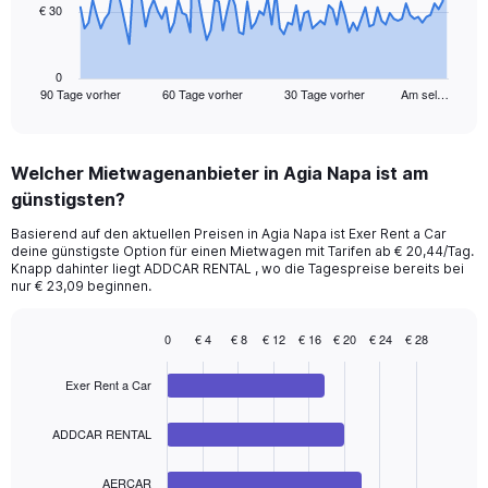
€ 30
The
chart
has
1
0
90 Tage vorher
60 Tage vorher
30 Tage vorher
Am sel…
X
End
of
axis
interactive
displaying
chart
categories.
Welcher Mietwagenanbieter in Agia Napa ist am
Range:
günstigsten?
91
categories.
Basierend auf den aktuellen Preisen in Agia Napa ist Exer Rent a Car
The
deine günstigste Option für einen Mietwagen mit Tarifen ab € 20,44/Tag.
chart
Knapp dahinter liegt ADDCAR RENTAL , wo die Tagespreise bereits bei
has
nur € 23,09 beginnen.
1
Y
0
€ 4
€ 8
€ 12
€ 16
€ 20
€ 24
€ 28
axis
Bar
Chart
displaying
graphic.
chart
values.
Exer Rent a Car
with
Range:
4
bars.
0
ADDCAR RENTAL
to
The
90.
AERCAR
chart