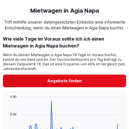
Mietwagen in Agia Napa
Triff mithilfe unserer datengestützten Einblicke eine informierte
Entscheidung, wenn du einen Mietwagen in Agia Napa buchst.
Wie viele Tage im Voraus sollte ich ich einen
Mietwagen in Agia Napa buchen?
Wenn du deinen Mietwagen in Agia Napa 78 Tage im Voraus buchst,
kannst du viel Geld sparen. Der Durchschnittspreis pro Tag beträgt zu
diesem Zeitpunkt € 16. Das ist eine Ersparnis von 46% im Vergleich zum
Jahresdurchschnitt.
Angebote finden
€ 90
Chart
Chart
graphic.
with
91
€ 60
data
points.