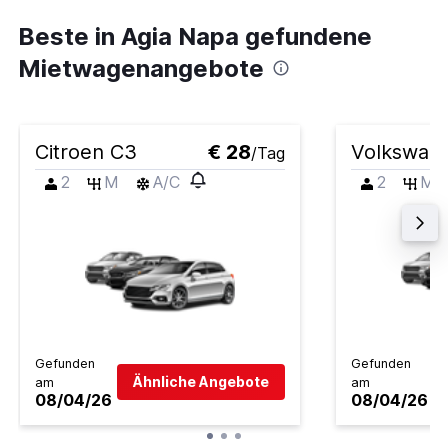
Beste in Agia Napa gefundene
Mietwagenangebote
Citroen C3
€ 28
Volkswage
/Tag
2
M
A/C
2
M
Gefunden
Gefunden
Ähnliche Angebote
am
am
08/04/26
08/04/26