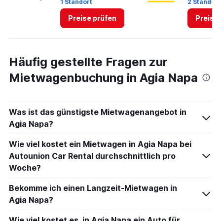
1 Standort
2 Standor
to
75.
Preise prüfen
Preise
Häufig gestellte Fragen zur
Mietwagenbuchung in Agia Napa
Was ist das günstigste Mietwagenangebot in
Agia Napa?
Wie viel kostet ein Mietwagen in Agia Napa bei
Autounion Car Rental durchschnittlich pro
Woche?
Bekomme ich einen Langzeit-Mietwagen in
Agia Napa?
Wie viel kostet es, in Agia Napa ein Auto für