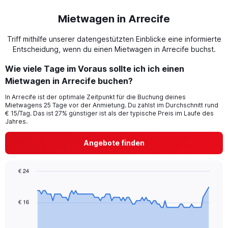
Mietwagen in Arrecife
Triff mithilfe unserer datengestützten Einblicke eine informierte
Entscheidung, wenn du einen Mietwagen in Arrecife buchst.
Wie viele Tage im Voraus sollte ich ich einen
Mietwagen in Arrecife buchen?
In Arrecife ist der optimale Zeitpunkt für die Buchung deines
Mietwagens 25 Tage vor der Anmietung. Du zahlst im Durchschnitt rund
€ 15/Tag. Das ist 27% günstiger ist als der typische Preis im Laufe des
Jahres.
Angebote finden
€ 24
Chart
Chart
graphic.
with
91
€ 16
data
points.