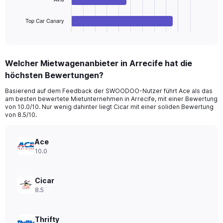
has
1
Top Car Canary
X
End
of
axis
interactive
displaying
chart
categories.
Welcher Mietwagenanbieter in Arrecife hat die
Range:
höchsten Bewertungen?
4
categories.
Basierend auf dem Feedback der SWOODOO-Nutzer führt Ace als das
The
am besten bewertete Mietunternehmen in Arrecife, mit einer Bewertung
chart
von 10.0/10. Nur wenig dahinter liegt Cicar mit einer soliden Bewertung
has
von 8.5/10.
1
Y
axis
Ace
displaying
10.0
values.
Range:
0
Cicar
to
8.5
20.
Thrifty