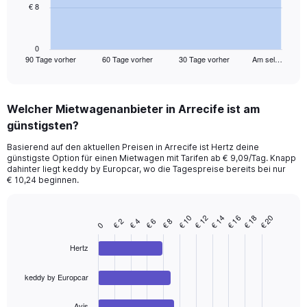
€ 8
The
chart
has
1
0
90 Tage vorher
60 Tage vorher
30 Tage vorher
Am sel…
X
End
of
axis
interactive
displaying
chart
categories.
Welcher Mietwagenanbieter in Arrecife ist am
Range:
günstigsten?
91
categories.
Basierend auf den aktuellen Preisen in Arrecife ist Hertz deine
The
günstigste Option für einen Mietwagen mit Tarifen ab € 9,09/Tag. Knapp
chart
dahinter liegt keddy by Europcar, wo die Tagespreise bereits bei nur
has
€ 10,24 beginnen.
1
Y
axis
€ 12
€ 14
€ 16
€ 18
€ 20
€ 10
€ 2
€ 4
€ 6
€ 8
Bar
Chart
0
displaying
graphic.
chart
values.
with
Hertz
Range:
4
bars.
0
keddy by Europcar
to
The
24.
chart
Avis