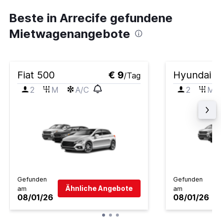
Beste in Arrecife gefundene
Mietwagenangebote
Fiat 500
€ 9
Hyundai i
/Tag
2
M
A/C
2
M
Gefunden
Gefunden
Ähnliche Angebote
am
am
08/01/26
08/01/26